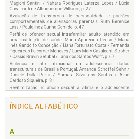
de Córdoba (2012), ambas na Argentina. Profe­riu diversas
Magioni Santini / Nahara Rodrigues Laterza Lopes / Lúcia
palestras internacionais: na sede da
International Society for
Cavalcanti de Albuquerque Williams, p. 27
the Prevention of Child Abuse & Ne­glect
– ISPCAN, em Chicago
Avaliação de transtornos de personalidade e padrões
(2008), na sede da
American Psychological Association
em
comportamentais de alienadoras parentais, Ruth Berenice
Washington (2009) e no Departamento de Psicologia da
Lass / Paula Inez Cunha Gomide, p. 47
Southern Methotodist University
– SMU, em Dallas (2013). Foi
Perfil de ofensor sexual intrafamiliar adulto atendido em
Profes­sora Visitante (
Visiting Fellow
) em
Sidney Sussex
uma instituição de saúde, Maria Aparecida Penso / Maria
College
, Universidade de Cambridge, Inglaterra (janeiro-
Inês Gandolfo Conceição / Liana Fortunato Costa / Fernanda
março de 2015). Eleita para o Con­selho da
International
Figueiredo Falcomer Meneses / Lucy Mary Cavalcanti Stroher
Society for the Prevention of Child Abuse & Neglect
– ISPCAN,
/ Cássio Bravin Setubal / Lana dos Santos Wolff, p. 67
gestão 2016-2022.
Violência e ato infracional na adolescência: dados
PAULA INEZ CUNHA GOMIDE
transculturais de Brasil e Portugal, Amanda Schöffel Sehn /
Doutorado em Psicologia Experi­mental e Mestrado em
Daniele Dalla Porta / Samara Silva dos Santos / Aline
Psicologia pela Universidade de São Paulo – USP. Formada
Cardoso Siqueira, p. 81
em Psicologia pela Universidade Estadual de Londrina – UEL.
Revitimização no abuso sexual: a vítima e o adolescente
Professora Aposentada da Universidade Federal do Paraná –
ofensor, Maria Inês Gandolfo Conceição / Maria Aparecida
UFPR (1977-2003), onde foi chefe de Departamento,
Penso / Liana Fortunato Costa / Denise de Freitas Marreco /
Coordenadora do Curso de Psicologia e Coordenado­ra do
Eika Lôbo Junqueira / Marialice Nunes Silvestre Garcia
ÍNDICE ALFABÉTICO
Mestrado em Psicologia. Docente e Coordenadora do
Chaves, p. 105
Mestrado em Psicologia da Universidade Tuiuti do Paraná
Perfil de presos condenados por crimes de morte em
desde 2010. Foi Presidente da Sociedade Brasileira de
penitenciárias do Paraná, Ana Paula Jesus da Silva / Giovana
Psicologia (2010-2013). Áreas de interesse: Psicologia
Veloso Munhoz da Rocha / Antônio de Pádua Serafim, p. 123
Forense, espe­cialmente temas ligados a adoles­centes em
A
conflito com a lei, estilos parentais, comportamento moral,
Violência entre parceiros íntimos: características