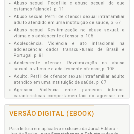
comportamentos antissociais, par­ricídio e justiça
comportamentais do agressor em situação de cárcere, And
Abuso sexual. Pedofilia e abuso sexual: do que
restaurativa.
´gelica Mirithua Schneider / Gabriela Reyes Ormeño / Maria
estamos falando?, p. 11
da Graça Saldanha Padilha, p. 139
Abuso sexual. Perfil de ofensor sexual intrafamiliar
COLABORADORES
Autoria de assassinato em massa direcionado à escola: há
adulto atendido em uma instituição de saúde, p. 67
evidências de envolvimento prévio em bullying? Lúcia
Aline Cardoso Siqueira
Abuso sexual. Revitimização no abuso sexual: a
Cavalcanti de Albuquerque Williams / Jéssica Elena Valle, p.
Amanda Schöffel Sehn
161
vítima e o adolescente ofensor, p. 105
Ana Paula Jesus da Silva
Sobre os autores, p. 187
Adolescência. Violência e ato infracional na
adolescência: dados transcul-turais de Brasil e
And’gelica Mirithua Schneider
Portugal, p. 81
Antônio de Pádua Serafim
Adolescente ofensor. Revitimização no abuso
Carlos Aznar-Blefari
sexual: a vítima e o ado-lescente ofensor, p. 105
Cássio Bravin Setubal
Adulto. Perfil de ofensor sexual intrafamiliar adulto
atendido em uma instituição de saúde, p. 67
Daniele Dalla Porta
Agressor. Violência entre parceiros íntimos:
Denise de Freitas Marreco
características comportamen-tais do agressor em
Eika Lôbo Junqueira
situação de cárcere, p. 139
Fernanda Figueiredo Falcomer Meneses
Alienação parental. Avaliação de transtornos de
VERSÃO DIGITAL (EBOOK)
personalidade e padrões comportamentais de
Gabriela Reyes Ormeño
alienadoras parentais, p. 47
Giovana Veloso Munhoz da Rocha
Para leitura em aplicativo exclusivo da Juruá Editora -
Aline Cardoso Siqueira. Violência e ato infracional na