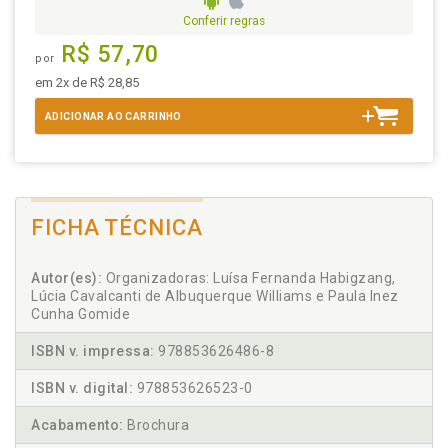
Conferir regras
R$ 57,70
por
em 2x de R$ 28,85
ADICIONAR AO CARRINHO
FICHA TÉCNICA
Autor(es):
Organizadoras: Luísa Fernanda Habigzang,
Lúcia Cavalcanti de Albuquerque Williams e Paula Inez
Cunha Gomide
ISBN v. impressa:
978853626486-8
ISBN v. digital:
978853626523-0
Acabamento:
Brochura