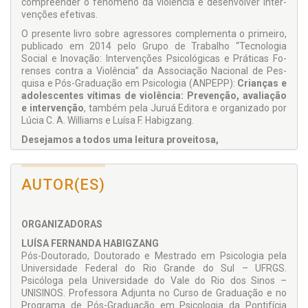
compreender o fenômeno da violência e desenvolver inter­
venções efetivas.
O presente livro sobre agressores complementa o primeiro,
publicado em 2014 pelo Grupo de Trabalho “Tecnologia
Social e Inovação: Intervenções Psicológicas e Práticas Fo­
renses contra a Violência” da Associação Nacional de Pes­
quisa e Pós-Graduação em Psicologia (ANPEPP):
Crianças e
adolescentes vítimas de violência: Prevenção, avaliação
e intervenção
, também pela Juruá Editora e organizado por
Lúcia C. A. Williams e Luísa F. Habigzang.
Desejamos a todos uma leitura proveitosa,
As Organizadoras.
AUTOR(ES)
ORGANIZADORAS
LUÍSA FERNANDA HABIGZANG
Pós-Doutorado, Doutorado e Mestrado em Psicologia pela
Uni­versidade Federal do Rio Grande do Sul – UFRGS.
Psicóloga pela Uni­versidade do Vale do Rio dos Sinos –
UNISINOS. Professora Adjunta no Curso de Graduação e no
Programa de Pós-Graduação em Psicologia da Pontifícia