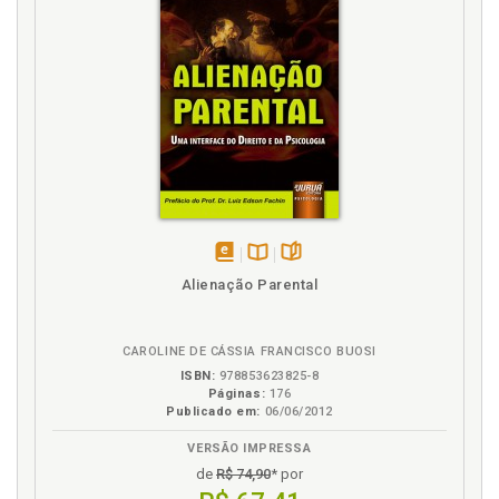
Autoria de assassinato em massa direcionado à
escola: há evidências de envolvimento prévio em
bullying?, p. 161
Avaliação de transtornos de personalidade e
padrões comportamentais de alienadoras parentais,
p. 47
B
Brasil. Violência e ato infracional na adolescência:
dados transculturais de Brasil e Portugal, p. 81
Bullying. Autoria de assassinato em massa
disponível
Disponível
páginas
Alienação Parental
direcionado à escola: há evi-dências de
em
na
envolvimento prévio em bullying?, p. 161
eBook
B.V.
CAROLINE DE CÁSSIA FRANCISCO BUOSI
C
ISBN:
978853623825-8
Páginas:
176
Cárcere. Violência entre parceiros íntimos:
Publicado em:
06/06/2012
características comportamen-tais do agressor em
VERSÃO IMPRESSA
situação de cárcere, p. 139
de
R$ 74,90
* por
Carlos Aznar-Blefari. Pedofilia e abuso sexual: do