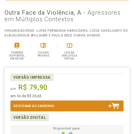
Outra Face da Violência, A
- Agressores
em Múltiplos Contextos
ORGANIZADORAS: LUÍSA FERNANDA HABIGZANG, LÚCIA CAVALCANTI DE
ALBUQUERQUE WILLIAMS E PAULA INEZ CUNHA GOMIDE
TAMBÉM
FOLHEIE
LEIA NA
DISPONÍVEL
PÁGINAS
BIBLIOTECA
EM EBOOK
VIRTUAL
VERSÃO IMPRESSA
R$ 79,90
por
em 3x de R$ 26,63
ADICIONAR AO CARRINHO
VERSÃO DIGITAL
Disponível para: