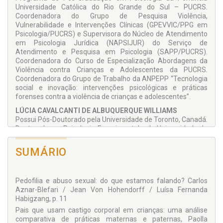
Universidade Católica do Rio Grande do Sul – PUCRS.
Coordenadora do Grupo de Pesquisa Violência,
Vulnerabilidade e Inter­venções Clínicas (GPEVVIC/PPG em
Psicologia/PUCRS) e Supervisora do Núcleo de Atendimento
em Psico­logia Jurídica (NAPSIJUR) do Serviço de
Atendimento e Pesquisa em Psicologia (SAPP/PUCRS).
Coorde­nadora do Curso de Especialização Abordagens da
Violência contra Crianças e Adolescentes da PUCRS.
Coordenadora do Grupo de Trabalho da ANPEPP “Tecnologia
social e inovação: intervenções psicológicas e práticas
forenses contra a violên­cia de crianças e adolescentes”.
LÚCIA CAVALCANTI DE ALBUQUERQUE WILLIAMS
Possui Pós-Doutorado pela Univer­sidade de Toronto, Canadá.
Dou­torado em Psicologia Experimental pela Universidade de
São Paulo – USP. Mestrado em Psicologia pela Universidade
de Manitoba, Canadá. Bacharelado e Licenciatura pela
SUMÁRIO
Pontifícia Universidade Católica de São Paulo – PUC-SP.
Professora Titular do Departamento de Psico­logia da
Universidade Federal de São Carlos – UFSCar onde atua no
Pedofilia e abuso sexual: do que estamos falando? Carlos
Programa de Pós-Graduação em Psicologia. Fundadora do
Aznar-Blefari / Jean Von Hohendorff / Luísa Fernanda
Labo­ratório de Análise e Prevenção da Violência – LAPREV.
Habigzang, p. 11
Pesquisadora do CNPq (nível 1-A). Ministrou Curso como
Professora Visitante na Pós-Graduação em Psicologia da
Pais que usam castigo corporal em crianças: uma análise
Uni­versidade de
Mar Del Plata
(2010) e Universidade Nacional
comparativa de práticas maternas e paternas, Paolla