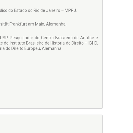
lico do Es­tado do Rio de Janeiro – MPRJ.
rsität Frank­furt am Main, Alemanha.
USP. Pes­quisador do Centro Brasileiro de Análise e
do Instituto Brasileiro de História do Direito – IBHD.
ória do Direito Europeu, Alemanha.