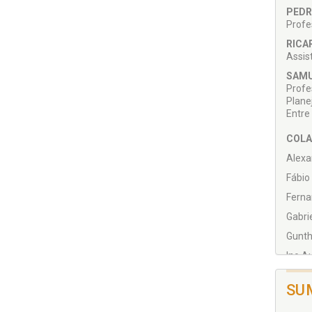
PEDR
Profe
RICA
Assis
SAMU
Profe
Planej
Entre
COLA
Alexa
Fábio 
Ferna
Gabri
Gunth
Ino A
Julia
SU
Karl-