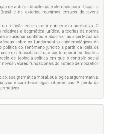
ão de autores brasileiros e alemães para dis­cutir o
rasil e no exterior, reunimos ensaios de jovens
da relação entre direito e incerteza normativa. O
 relativas à dogmática jurídica, a teorias da norma
a solucionar conflitos e absorver as incertezas da
porâneas sobre os fundamentos epistemológicos da
o política do fenômeno jurídico a partir da ideia de
crise existencial do direito contem­porâneo desde a
elo de teologia política em que o controle social
or novos valores fundacionais do Estado democrático
co, sua gramática moral, sua lógica argumen­tativa,
ativos e com tecnologias cibernéticas. A perda da
normativas.