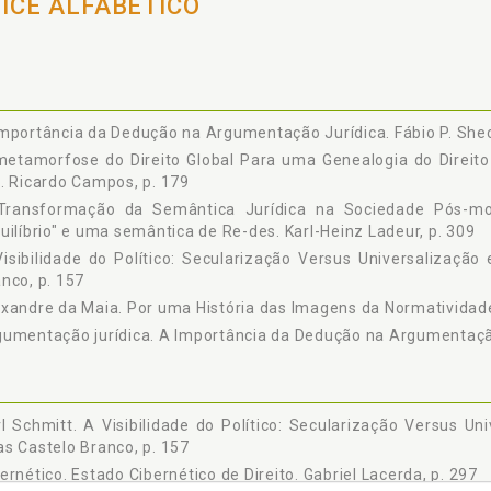
nsformação da Semântica Jurídica na Sociedade Pós-Moderna a Part
DICE ALFABÉTICO
tica de Redes, Karl-Heinz Ladeur, p. 309
mportância da Dedução na Argumentação Jurídica. Fábio P. Shec
metamorfose do Direito Global Para uma Genealogia do Direito
. Ricardo Campos, p. 179
Transformação da Semântica Jurídica na Sociedade Pós-mo
uilíbrio" e uma semântica de Re-des. Karl-Heinz Ladeur, p. 309
isibilidade do Político: Secularização Versus Universalização
nco, p. 157
xandre da Maia. Por uma História das Imagens da Normatividade 
umentação jurídica. A Importância da Dedução na Argumentação 
l Schmitt. A Visibilidade do Político: Secularização Versus Un
s Castelo Branco, p. 157
ernético. Estado Cibernético de Direito. Gabriel Lacerda, p. 297