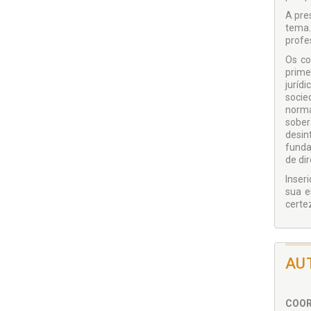
A pre
tema.
profe
Os co
prime
juríd
socie
norma
sober
desin
funda
de dir
Inser
sua e
certe
AU
COO