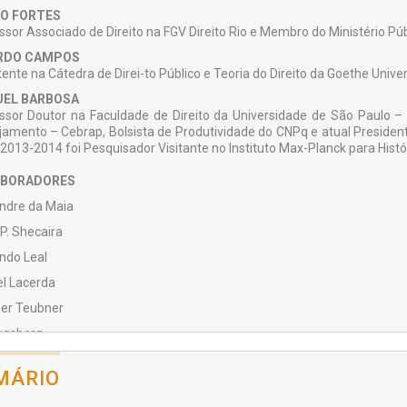
O FORTES
ssor Associado de Direito na FGV Direito Rio e Membro do Ministério Púb
RDO CAMPOS
tente na Cátedra de Direi-to Público e Teoria do Direito da Goethe Unive
EL BARBOSA
ssor Doutor na Facul­dade de Direito da Universi­dade de São Paulo – 
amento – Cebrap, Bolsista de Produ­tividade do CNPq e atual Presidente 
 2013-2014 foi Pesquisa­dor Visitante no Instituto Max-Planck para Hist
BORADORES
ndre da Maia
P. Shecaira
ndo Leal
el Lacerda
er Teubner
ugsberg
no Maranhão
MÁRIO
Heinz Ladeur