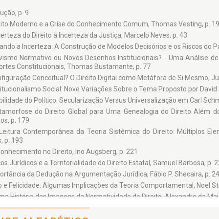
lo Neves
ução, p. 9
Struchiner
eito Moderno e a Crise do Conhecimento Comum, Thomas Vesting, p. 1
 Fortes
erteza do Direito à Incerteza da Justiça, Marcelo Neves, p. 43
 H. Villas Bôas Castelo Branco
ando a Incerteza: A Construção de Modelos Decisórios e os Riscos do P
do Campos
ivismo Normativo ou Novos Desenhos Institucionais? - Uma Análise de
ortes Constitucionais, Thomas Bustamante, p. 77
l Barbosa
figuração Conceitual? O Direito Digital como Metáfora de Si Mesmo, Ju
as Bustamante
itucionalismo Social: Nove Variações Sobre o Tema Proposto por David Sc
s Vesting
bilidade do Político: Secularização Versus Universalização em Carl Schmi
 S. C. C. Vasconcellos
amorfose do Direito Global para Uma Genealogia do Direito Além do
s, p. 179
eitura Contemporânea da Teoria Sistêmica do Direito: Múltiplos El
, p. 193
Conhecimento no Direito, Ino Augsberg, p. 221
s Jurídicos e a Territorialidade do Direito Estatal, Samuel Barbosa, p. 
ortância da Dedução na Argumentação Jurídica, Fábio P. Shecaira, p. 2
to e Felicidade: Algumas Implicações da Teoria Comportamental, Noel Stru
ma História das Imagens da Normatividade do Direito, Alexandre da Maia
 Cibernético de Direito, Gabriel Lacerda, p. 297