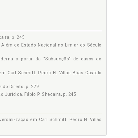
ir da "Subsunção" de Casos ao "Equilíbrio" e Uma
aira, p. 245
 Além do Estado Nacional no Limiar do Século
derna a partir da "Subsunção" de casos ao
 em Carl Schmitt. Pedro H. Villas Bôas Castelo
do Direito, p. 279
Jurídica. Fábio P. Shecaira, p. 245
iversali-zação em Carl Schmitt. Pedro H. Villas