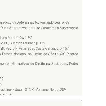
9
aradoxo da Determinação, Fernando Leal, p. 65
 Duas Alternativas para se Contestar a Supremacia
liano Maranhão, p. 97
iulli, Gunther Teubner, p. 129
tt, Pedro H. Villas Bôas Castelo Branco, p. 157
 Estado Nacional no Limiar do Século XIX, Ricardo
ementos Normativos do Direito na Sociedade, Pedro
237
45
chiner / Úrsula S. C. C. Vasconcellos, p. 259
, p. 279