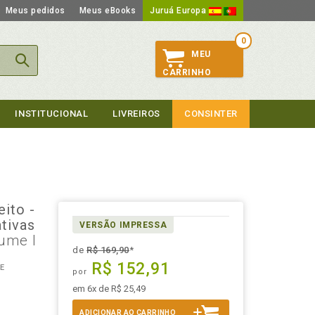
Meus pedidos
Meus eBooks
Juruá Europa
0
MEU
CARRINHO
INSTITUCIONAL
LIVREIROS
CONSINTER
ito -
tivas
VERSÃO IMPRESSA
lume I
de
R$ 169,90
*
R$ 152,91
E
por
em 6x de R$ 25,49
ADICIONAR AO CARRINHO