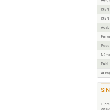
Autor
ISBN 
ISBN 
Acab
Form
Peso
Núme
Publ
Área(
SI
O pre
perspe