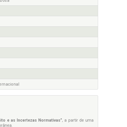
rbosa
ternacional
ito e as Incertezas Normativas”
, a partir de uma
orânea.