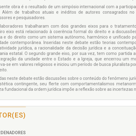
sente obra é o resultado de um simpósio internacional com a participaç
 Além de trabalhos atuais e inéditos de autores consagrados no B
ssores e pesquisadores.
laboradores trabalharam com dois grandes eixos para o tratamento 
iro eixo está relacionado à coerência formal do direito e a discussões
ica e do direito como um sistema autônomo, harmônico e unificado par
dade contemporânea. Inseridas neste debate estão teo­rias contem
tividade jurídica, a racionalidade da decisão jurídica e a conceituaçã
ania estatal. O segundo grande eixo, por sua vez, tem como partida a 
tegração da unidade entre o Estado e a Igreja, que encerrou um mod
va-se em valores religiosos e iniciou um período de busca pluralista p
eito.
idas neste debate estão discussões sobre o conteúdo do fenômeno jurídi
stética contingente, seu flerte com comportamen­talismos metanorm
za fundacional da ordem jurídica impõe a re­flexão sobre as incertezas 
TOR(ES)
RDENADORES