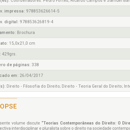
(es):
Coordenadores: Pedro Fortes, Ricardo Campos e Samuel Ba
v. impressa:
978853626614-5
v. digital:
978853626819-4
amento:
Brochura
ato:
15,0x21,0 cm
:
429grs.
ro de páginas:
338
icado em:
26/04/2017
s):
Direito - Filosofia do Direito; Direito - Teoria Geral do Direito; In
NOPSE
sente volume discute
“Teorias Contemporâneas do Direito: O Dire
ctiva interdisciplinar e pluralista sobre o direito na sociedade contemp