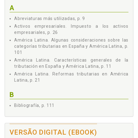
Capítulo 3 - Categorías Tributarias, p. 77
A
3.1 España, p. 78
Abreviaturas más utilizadas, p. 9
3.2 Bolivia, p. 83
Activos empresariales. Impuesto a los activos
3.3 Brasil, p. 86
empresariales, p. 26
3.4 Costa Rica, p. 88
América Latina. Algunas consideraciones sobre las
3.5 Ecuador, p. 89
categorías tributarias en España y América Latina, p.
3.6 El Salvador, p. 89
101
3.7 Guatemala, p. 91
América Latina. Características generales de la
3.8 Honduras, p. 92
tributación en España y América Latina, p. 11
3.9 México, p. 93
América Latina. Reformas tributarias en América
3.10 Nicaragua, p. 95
Latina, p. 21
3.11 Perú, p. 96
3.12 Uruguay, p. 97
B
3.13 Venezuela, p. 99
Bibliografía, p. 111
Capítulo 4 - Algunas Consideraciones Sobre las Categorías
Tributarias en España y América Latina, p. 101
Capítulo 5 - Conclusiones, p. 107
C
Bibliografía, p. 111
Capacidad económica. El principio de capacidad
VERSÃO DIGITAL (EBOOK)
económica, p. 66