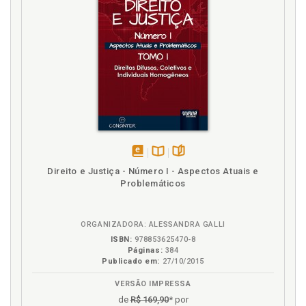
disponível
Disponível
páginas
Direito e Justiça - Número I - Aspectos Atuais e
em
na
Problemáticos
eBook
B.V.
ORGANIZADORA: ALESSANDRA GALLI
ISBN:
978853625470-8
Páginas:
384
Publicado em:
27/10/2015
VERSÃO IMPRESSA
de
R$ 169,90
* por