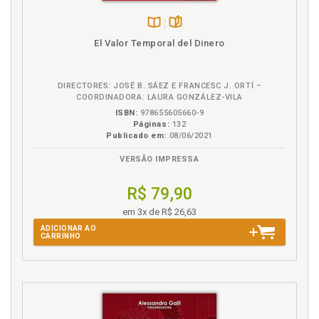
para pequeños contribuyentes, p. 28
Disponível
páginas
El Valor Temporal del Dinero
na
B.V.
DIRECTORES: JOSÉ B. SÁEZ E FRANCESC J. ORTÍ –
COORDINADORA: LAURA GONZÁLEZ-VILA
ISBN:
978655605660-9
Páginas:
132
Publicado em:
08/06/2021
VERSÃO IMPRESSA
R$ 79,90
em 3x de R$ 26,63
ADICIONAR AO
CARRINHO