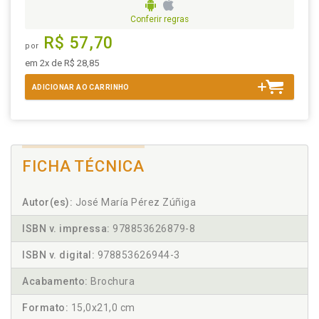
Conferir regras
R$ 57,70
por
em 2x de R$ 28,85
ADICIONAR AO CARRINHO
FICHA TÉCNICA
Autor(es):
José María Pérez Zúñiga
ISBN v. impressa:
978853626879-8
ISBN v. digital:
978853626944-3
Acabamento:
Brochura
Formato:
15,0x21,0 cm