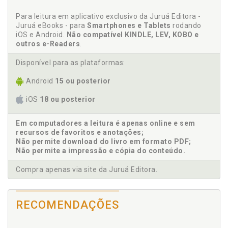
Características generales de la tributación en
Para leitura em aplicativo exclusivo da Juruá Editora -
España y América Latina, p. 11
Juruá eBooks - para
Smartphones e Tablets
rodando
Categorías tributarias, p. 77
iOS e Android.
Não compatível KINDLE, LEV, KOBO e
outros e-Readers
.
Categorías tributarias. Algunas consideraciones
sobre las categorías tributarias en España y América
Disponível para as plataformas:
Latina, p. 101
Categorías tributarias. Bolivia, p. 83
Android
15 ou posterior
Categorías tributarias. Brasil, p. 86
iOS
18 ou posterior
Categorías tributarias. Costa Rica, p. 88
Categorías tributarias. Ecuador, p. 89
Em computadores a leitura é apenas online e sem
Categorías tributarias. El Salvador, p. 89
recursos de favoritos e anotações;
Não permite download do livro em formato PDF;
Categorías tributarias. España, p. 78
Não permite a impressão e cópia do conteúdo.
Categorías tributarias. Guatemala, p. 91
Categorías tributarias. Honduras, p. 92
Compra apenas via site da Juruá Editora.
Categorías tributarias. México, p. 93
Categorías tributarias. Nicaragua, p. 95
RECOMENDAÇÕES
Categorías tributarias. Perú, p. 96
Categorías tributarias. Uruguay, p. 97