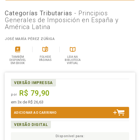
Categorías Tributarias
- Principios
Generales de Imposición en España y
América Latina
JOSÉ MARÍA PÉREZ ZÚÑIGA
TAMBÉM
FOLHEIE
LEIA NA
DISPONÍVEL
PÁGINAS
BIBLIOTECA
EM EBOOK
VIRTUAL
VERSÃO IMPRESSA
R$ 79,90
por
em 3x de R$ 26,63
ADICIONAR AO CARRINHO
VERSÃO DIGITAL
Disponível para: