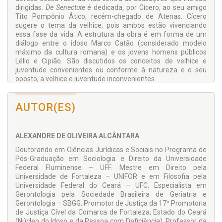
dirigidas.
De Senectute
é dedicada, por Cícero, ao seu amigo
Tito Pompônio Ático, recém-chegado de Atenas. Cícero
sugere o tema da velhice, pois ambos estão vivenciando
essa fase da vida. A estrutura da obra é em forma de um
diálogo entre o idoso Marco Catão (considerado modelo
máximo da cultura romana) e os jovens homens públicos
Lélio e Cipião. São discutidos os conceitos de velhice e
juventude convenientes ou con­forme à natureza e o seu
oposto, a velhice e juventude inconvenientes.
O
De Senectute
é uma bússola a guiar jovens e velhos no
exercício de uma vida feliz e em harmonia com a natureza,
AUTOR(ES)
afastando-os do conflito de gerações. O discurso de Catão
revela que não viver de acordo com a natureza, respeitando
o conveniente de cada uma das etapas da vida gera o
ALEXANDRE DE OLIVEIRA ALCÂNTARA
conflito de gerações, e o consequente medo da
marginalização social e política dos velhos. Segundo Catão, a
Doutorando em Ciências Jurídicas e Sociais no Pro­grama de
velhice é acusada de ser uma fase da vida deplorável pelos
Pós-Graduação em Sociologia e Direito da Universidade
seguintes motivos: a) afasta o homem dos negócios; b) torna
Federal Flu­minense – UFF. Mestre em Direito pela
o corpo mais sujeito a doenças; c) priva o homem de quase
Universidade de Fortaleza – UNIFOR e em Filosofia pela
todos os prazeres e d) não está muito distante da morte.
Universidade Federal do Ceará – UFC. Es­pecialista em
Catão produziu, então, a defesa da velhice e, pela lógica de
Gerontologia pela Sociedade Brasileira de Geriatria e
sua argumentação, há a possibilidade de uma velhice feliz,
Gerontolo­gia – SBGG. Promotor de Justiça da 17ª Promotoria
que dependerá de como cada homem constrói o seu
de Justiça Cível da Comar­ca de Fortaleza, Estado do Ceará
percurso de vida, pois a velhice digna é uma construção que
(Núcleo do Idoso e da Pessoa com Deficiência). Professor da