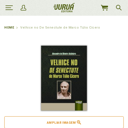
MEU
CARRINHO
HOME
Velhice no De Senectute de Marco Túlio Cícero
AMPLIAR IMAGEM