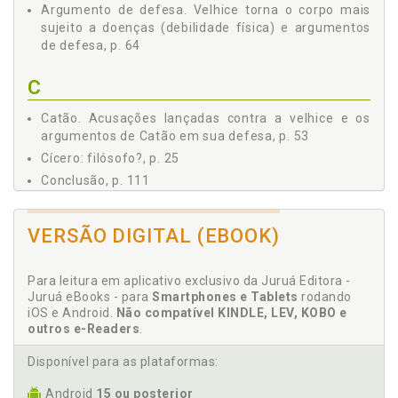
Argumento de defesa. Velhice torna o corpo mais
sujeito a doenças (debilidade física) e argumentos
de defesa, p. 64
C
Catão. Acusações lançadas contra a velhice e os
argumentos de Catão em sua defesa, p. 53
Cícero: filósofo?, p. 25
Conclusão, p. 111
D
VERSÃO DIGITAL (EBOOK)
Defesa. Velhice afasta dos negócios e os
argumentos de defesa, p. 54
Para leitura em aplicativo exclusivo da Juruá Editora -
Diálogo De Senectute. Velhice sob discussão no
Juruá eBooks - para
Smartphones e Tablets
rodando
diálogo De Senectute, p. 37
iOS e Android.
Não compatível KINDLE, LEV, KOBO e
outros e-Readers
.
F
Disponível para as plataformas:
Filosofia. Cícero: filósofo?, p. 25
Android
15 ou posterior