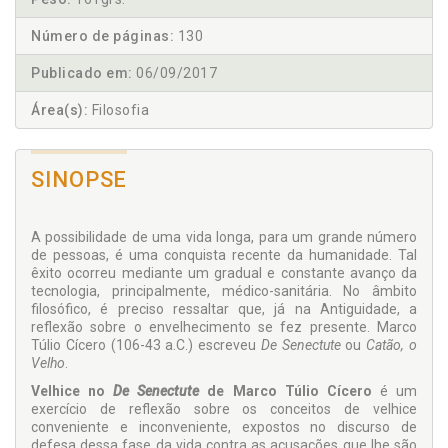
Número de páginas:
130
Publicado em:
06/09/2017
Área(s):
Filosofia
SINOPSE
A possibilidade de uma vida longa, para um grande número
de pessoas, é uma conquista recente da humanidade. Tal
êxito ocorreu mediante um gradual e constante avanço da
tecnologia, principalmente, médico-sanitária. No âmbito
filosófico, é preciso ressaltar que, já na Antiguidade, a
reflexão sobre o envelhecimento se fez presente. Marco
Túlio Cícero (106-43 a.C.) escreveu
De Senectute
ou
Catão, o
Velho
.
Velhice no
De Senectute
de Marco Túlio Cícero
é um
exercício de re­flexão sobre os conceitos de velhice
conveniente e inconveniente, ex­postos no discurso de
defesa dessa fase da vida contra as acusações que lhe são