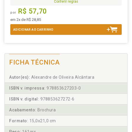
Conferir regras
R$ 57,70
por
em 2x de R$ 28,85
ADICIONAR AO CARRINHO
FICHA TÉCNICA
Autor(es):
Alexandre de Oliveira Alcântara
ISBN v. impressa:
978853627203-0
ISBN v. digital:
978853627272-6
Acabamento:
Brochura
Formato:
15,0x21,0 cm
Peso:
161grs.