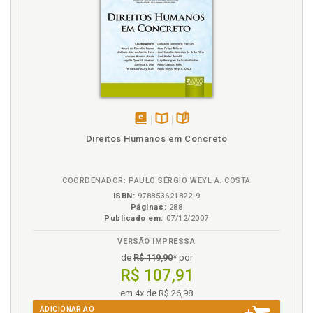
disponível
Disponível
páginas
Direitos Humanos em Concreto
em
na
eBook
B.V.
COORDENADOR: PAULO SÉRGIO WEYL A. COSTA
ISBN:
978853621822-9
Páginas:
288
Publicado em:
07/12/2007
VERSÃO IMPRESSA
de
R$ 119,90
* por
R$ 107,91
em 4x de R$ 26,98
ADICIONAR AO