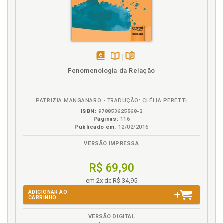
Negócios. Velhice afasta dos negócios e os
argumentos de defesa, p. 54
P
Prazer. Velhice priva de quase todos os prazeres e
disponível
Disponível
páginas
Fenomenologia da Relação
argumentos de defesa, p. 88
em
na
eBook
B.V.
R
PATRIZIA MANGANARO - TRADUÇÃO: CLÉLIA PERETTI
ISBN:
978853625568-2
Referências, p. 115
Páginas:
116
Publicado em:
12/02/2016
S
VERSÃO IMPRESSA
Saúde. Velhice torna o corpo mais sujeito a doenças
(debilidade física) e argumentos de defesa, p. 64
R$ 69,90
em 2x de R$ 34,95
V
ADICIONAR AO
CARRINHO
Velhice afasta dos negócios e os argumentos de
defesa, p. 54
VERSÃO DIGITAL