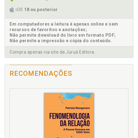
I
iOS
18 ou posterior
Introdução, p. 19
Em computadores a leitura é apenas online e sem
recursos de favoritos e anotações;
J
Não permite download do livro em formato PDF;
Não permite a impressão e cópia do conteúdo.
Juventude conveniente. Velhice e a juventude
convenientes ou conformes à natureza e o seu
Compra apenas via site da Juruá Editora.
oposto, a velhice e juventude inconvenientes ou con-
trárias à natureza, p. 43
RECOMENDAÇÕES
L
Lista de abreviaturas, p. 17
M
Morte. Velhice não está muito distante da morte e
argumentos de defesa, p. 102
N