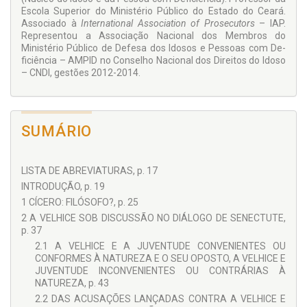
exige muito esforço, bem como uma
praxis
e uma relação
Escola Superior do Ministério Público do Es­tado do Ceará.
virtuosa entre jovens e velhos, todos aceitando os ditames
Associado à
International Association of Prosecutors
– IAP.
da natureza para viverem a excelência de suas idades.
Represen­tou a Associação Nacional dos Membros do
Ministé­rio Público de Defesa dos Idosos e Pessoas com De­
Na concepção estoica de Cícero, a velhice deve ser aceita por
ficiência – AMPID no Con­selho Nacional dos Direitos do Idoso
todos, pois é uma determinação da natureza.
De Senectute
– CNDI, gestões 2012-2014.
permanece como obra funda­mental para se pensar as
condições da velhice no mundo contemporâneo.
SUMÁRIO
LISTA DE ABREVIATURAS, p. 17
INTRODUÇÃO, p. 19
1 CÍCERO: FILÓSOFO?, p. 25
2 A VELHICE SOB DISCUSSÃO NO DIÁLOGO DE SENECTUTE,
p. 37
2.1 A VELHICE E A JUVENTUDE CONVENIENTES OU
CONFORMES À NATUREZA E O SEU OPOSTO, A VELHICE E
JUVENTUDE INCONVENIENTES OU CONTRÁRIAS À
NATUREZA, p. 43
2.2 DAS ACUSAÇÕES LANÇADAS CONTRA A VELHICE E