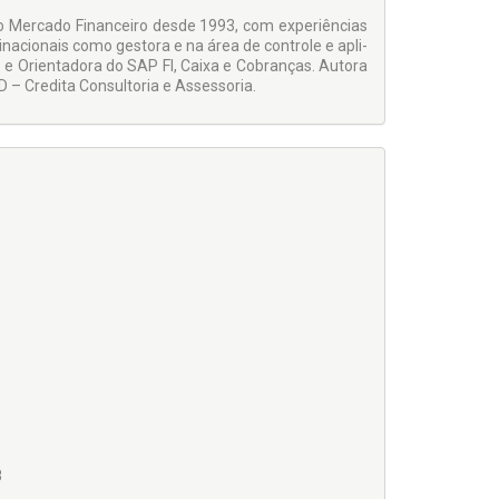
no site do SIMEAD – Sistema Mercosul de Ensino à
o Mercado Financeiro desde 1993, com experiências
inacionais como gestora e na área de controle e apli­
www.simead.com.br/anbima
 e Orientadora do SAP FI, Caixa e Cobranças. Autora
– Credita Consultoria e Asses­soria.
8