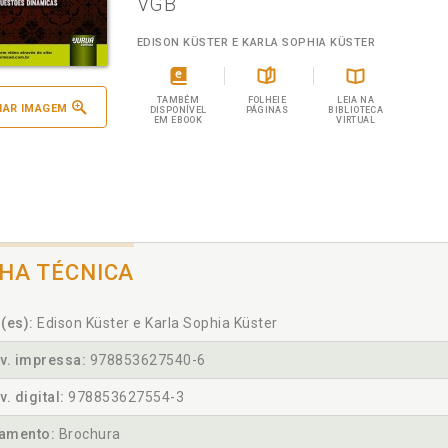
VGB
EDISON KÜSTER E KARLA SOPHIA KÜSTER
TAMBÉM
FOLHEIE
LEIA NA
IAR IMAGEM
DISPONÍVEL
PÁGINAS
BIBLIOTECA
EM EBOOK
VIRTUAL
CHA TÉCNICA
(es):
Edison Küster e Karla Sophia Küster
v. impressa:
978853627540-6
v. digital:
978853627554-3
amento:
Brochura