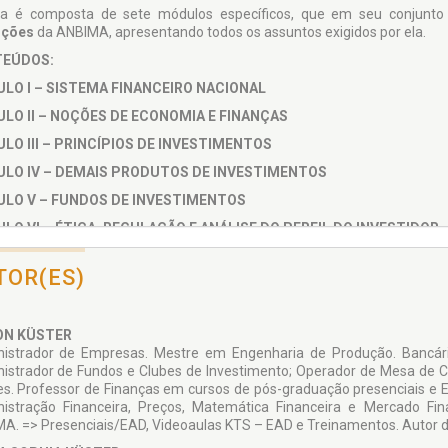
a é composta de sete módulos específicos, que em seu conjunto
ições
da ANBIMA, apresentando todos os assuntos exigidos por ela.
EÚDOS:
LO I – SISTEMA FINANCEIRO NACIONAL
LO II – NOÇÕES DE ECONOMIA E FINANÇAS
LO III – PRINCÍPIOS DE INVESTIMENTOS
LO IV – DEMAIS PRODUTOS DE INVESTIMENTOS
LO V – FUNDOS DE INVESTIMENTOS
LO VI – ÉTICA, REGULAÇÃO E ANÁLISE DO PERFIL DO INVESTIDOR
LO VII – PREVIDÊNCIA COMPLEMENTAR VGBL PGBL
TOR(ES)
trabalhar esse conteúdo e seus respectivos desdobramentos em tópico
cimento pelos profissionais envolvidos na distribuição de produtos de 
te relacionada à distribuição de produtos de investimento, ainda que
ON KÜSTER
itos e dos conteúdos dos diversos temas e tópicos abordados.
istrador de Empresas. Mestre em Engenharia de Produção. Bancár
ICO-ALVO
istrador de Fundos e Clubes de Inves­timento; Operador de Mesa de Ca
ssionais que atuam em agências bancárias e cooperativas de crédito 
es. Professor de Finanças em cursos de pós-graduação presenciais e E
soria e orientação dos seus clientes na comercialização de produtos de
istração Finan­ceira, Preços, Matemática Fi­nanceira e Mercado Fi
A. => Presenciais/EAD, Videoaulas KTS – EAD e Treinamentos. Autor de 
DOLOGIA DAS VIDEOAULAS