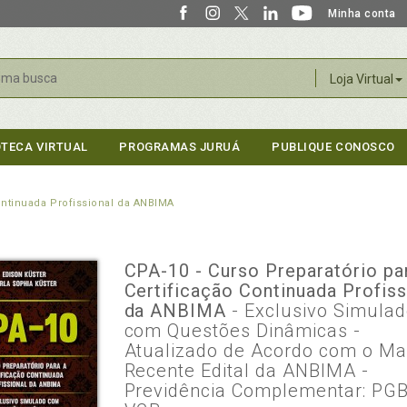
Minha conta
r
Loja Virtual
OTECA VIRTUAL
PROGRAMAS JURUÁ
PUBLIQUE CONOSCO
Continuada Profissional da ANBIMA
CPA-10 - Curso Preparatório pa
Certificação Continuada Profiss
da ANBIMA
- Exclusivo Simula
com Questões Dinâmicas -
Atualizado de Acordo com o Ma
Recente Edital da ANBIMA -
Previdência Complementar: PGB