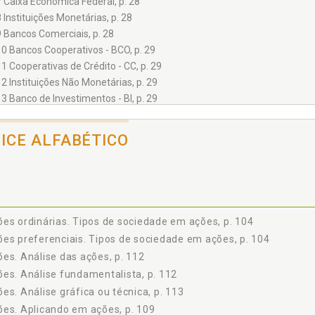
7 Caixa Econômica Federal, p. 28
8 Instituições Monetárias, p. 28
9 Bancos Comerciais, p. 28
10 Bancos Cooperativos - BCO, p. 29
11 Cooperativas de Crédito - CC, p. 29
12 Instituições Não Monetárias, p. 29
13 Banco de Investimentos - BI, p. 29
14 Sociedades de Créditos, Financiamentos e Investimentos, p. 30
15 Sociedade de Crédito ao Microempreendedor, p. 30
DICE ALFABÉTICO
16 Associação de Poupança e Empréstimos, p. 30
17 Sociedades Corretoras de Títulos e Valores Mobiliários, p. 30
18 Sociedades Distribuidoras de Títulos e Valores Mobiliários, p. 31
19 Bancos Múltiplos, p. 31
20 Bolsa: BM&FBOVESPA, p. 32
es ordinárias. Tipos de sociedade em ações, p. 104
21 Sistemas e Câmaras de Liquidação e Custódia (Clearing), p. 32
es preferenciais. Tipos de sociedade em ações, p. 104
22 Sistema de Pagamentos Brasileiro - SPB, p. 33
es. Análise das ações, p. 112
ação Simulada - CPA-10 - Módulo I - Sistema Financeiro Nacional, p. 35
es. Análise fundamentalista, p. 112
0 - MÓDULO II - NOÇÕES DE ECONOMIA E FINANÇAS, p. 39
es. Análise gráfica ou técnica, p. 113
ões de Economia e Finanças, p. 41
Instrumentos de Política Monetária, p. 45
es. Aplicando em ações, p. 109