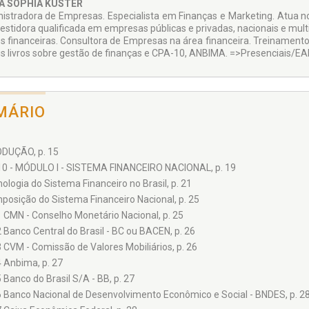
teúdo deste livro também está disponível em videoaulas gravadas 
A SOPHIA KÜSTER
ncia, contudo as videoaulas
não são parte integrante desta obra
.
istradora de Empresas. Especialista em Finanças e Marketing. Atua n
vestidora qualificada em empresas públicas e privadas, nacionais e mult
maiores informações sobre matrícula e valor de inscrição acesse o site:
s financeiras. Consultora de Empresas na área financei­ra. Treinamento
is livros sobre gestão de finanças e CPA-10, ANBIMA. =>Presenciais/EAD 
MÁRIO
DUÇÃO, p. 15
0 - MÓDULO I - SISTEMA FINANCEIRO NACIONAL, p. 19
ologia do Sistema Financeiro no Brasil, p. 21
posição do Sistema Financeiro Nacional, p. 25
1 CMN - Conselho Monetário Nacional, p. 25
2 Banco Central do Brasil - BC ou BACEN, p. 26
3 CVM - Comissão de Valores Mobiliários, p. 26
4 Anbima, p. 27
5 Banco do Brasil S/A - BB, p. 27
6 Banco Nacional de Desenvolvimento Econômico e Social - BNDES, p. 2