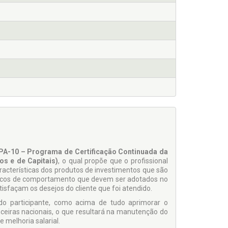
PA-10 – Programa de Certificação Continuada da
s e de Capitais)
, o qual propõe que o profis­sional
racterísticas dos produtos de investimentos que são
éticos de comportamento que devem ser adotados no
isfaçam os desejos do cliente que foi atendido.
 do par­ticipante, como acima de tudo aprimorar o
nceiras nacionais, o que resultará na manutenção do
 melhoria salarial.