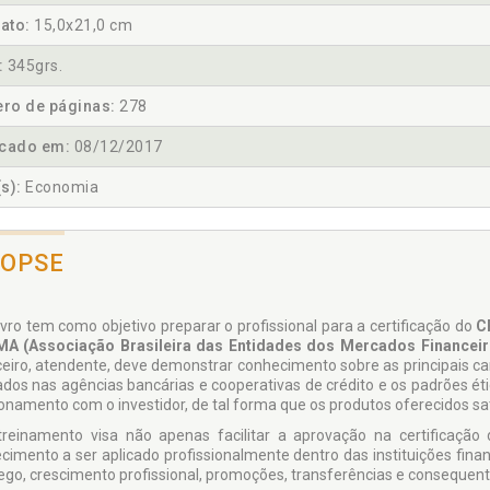
ato:
15,0x21,0 cm
:
345grs.
ro de páginas:
278
icado em:
08/12/2017
s):
Economia
NOPSE
livro tem como objetivo preparar o profissional para a certificação do
C
A (Associação Brasileira das Entidades dos Mercados Financeiro
ceiro, atendente, deve demonstrar conhecimento sobre as principais ca
ados nas agências bancárias e cooperativas de crédito e os padrões 
ionamento com o investidor, de tal forma que os produtos oferecidos sat
treinamento visa não apenas facilitar a aprovação na certificação
cimento a ser aplicado profis­sionalmente dentro das instituições fina
go, crescimento profissional, promoções, transferências e consequente