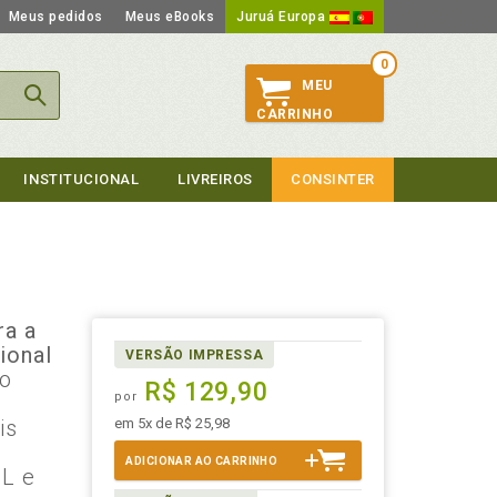
Meus pedidos
Meus eBooks
Juruá Europa
0
MEU
CARRINHO
INSTITUCIONAL
LIVREIROS
CONSINTER
ra a
ional
VERSÃO IMPRESSA
do
R$ 129,90
por
is
em 5x de R$ 25,98
ADICIONAR AO CARRINHO
L e