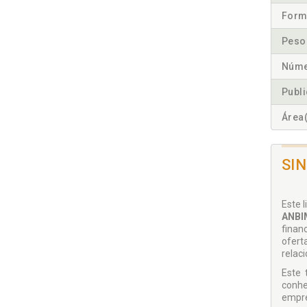
Form
Peso
Núme
Publ
Área(
SI
Este 
ANBIM
finan
ofert
relac
Este 
conhe
empre