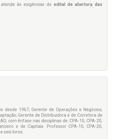
 atende às exigências do
edital de abertura das
s, itens e subitens, detalham-se os assuntos, cujo
investimento é considerado essen­cial. A legislação
 não explicitada, encontra-se presente por meio dos
io desde 1967; Gerente de Operações e Negócios;
ptação; Gerente de Distribuidora e de Corretora de
que mantêm o contato com o público, no processo de
AD, com ênfase nas disciplinas de: CPA-10, CPA-20,
 investimentos.
nanceiro e de Capitais. Professor CPA-10, CPA-20,
seis livros.