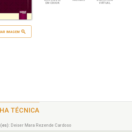
DISPONÍVEL
PÁGINAS
BIBLIOTECA
EM EBOOK
VIRTUAL
IAR IMAGEM
CHA TÉCNICA
(es):
Deiser Mara Rezende Cardoso