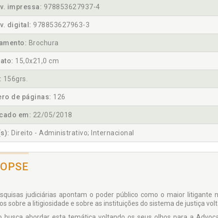
v. impressa:
978853627937-4
v. digital:
978853627963-3
amento:
Brochura
ato:
15,0x21,0 cm
:
156grs.
ro de páginas:
126
icado em:
22/05/2018
s):
Direito - Administrativo; Internacional
NOPSE
squisas judiciárias apontam o poder público como o maior litigante n
s sobre a litigiosidade e sobre as instituições do sistema de justiça vol
ro busca abordar esta temática voltando os seus olhos para a Advoca