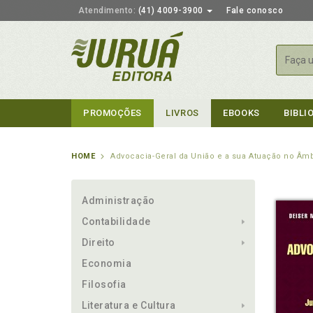
Atendimento:
(41) 4009-3900
Fale conosco
Busca
PROMOÇÕES
LIVROS
EBOOKS
BIBLI
HOME
Advocacia-Geral da União e a sua Atuação no Âmbi
Administração
Contabilidade
Direito
Economia
Filosofia
Literatura e Cultura