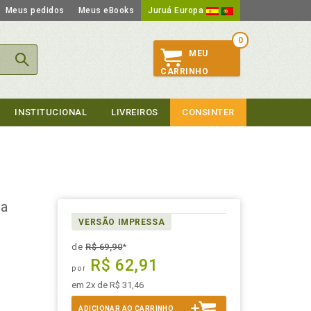
Meus pedidos
Meus eBooks
Juruá Europa
0
MEU
CARRINHO
INSTITUCIONAL
LIVREIROS
CONSINTER
ua
VERSÃO IMPRESSA
de
R$ 69,90
*
R$ 62,91
por
em 2x de R$ 31,46
ADICIONAR AO CARRINHO