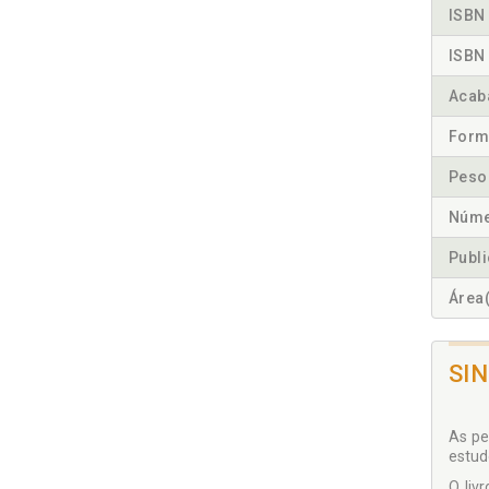
ISBN 
ISBN 
Acab
Form
Peso
Núme
Publ
Área(
SI
As pe
estudo
O liv