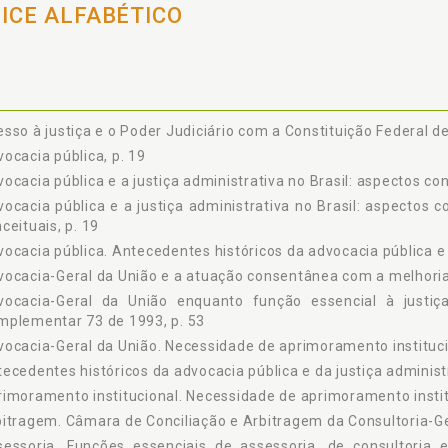
DICE ALFABÉTICO
tulo 2 A ADVOCACIA-GERAL DA UNIÃO ENQUANTO FUNÇÃO ESSENCIAL
I COMPLEMENTAR 73 DE 1993, p. 53
1 A TENSÃO DE EQUILÍBRIO ENTRE OS PODERES DE ESTADO A PARTIR D
2 AS FORMAS DE CONTROLE INSTITUCIONAIS E AS FUNÇÕES ESSENCIAIS
3 A INSTITUIÇÃO NA CONSTITUIÇÃO FEDERAL DE 1988 E NA LEI COMPLE
4 AS FUNÇÕES ESSENCIAIS DE ASSESSORIA, DE CONSULTORIA E 
sso à justiça e o Poder Judiciário com a Constituição Federal de
ERCÍCIO DA ATIVIDADE ADMINISTRATIVA, p. 61
ocacia pública, p. 19
ulo 3 UM RETRATO DA LITIGIOSIDADE E DA JUSTIÇA ADMINISTRATIVA N
ocacia pública e a justiça administrativa no Brasil: aspectos con
1 O ACESSO À JUSTIÇA E O PODER JUDICIÁRIO COM A CONSTITUIÇÃO F
ocacia pública e a justiça administrativa no Brasil: aspectos 
2 A LITIGIOSIDADE E O SISTEMA DE SOLUÇÃO DOS CONFLITOS EM FACE
ceituais, p. 19
3 A REALIZAÇÃO DA JUSTIÇA PARA ALÉM DO PROCESSO JUDICIAL, p. 
ocacia pública. Antecedentes históricos da advocacia pública e d
tulo 4 INICIATIVAS DE REDUÇÃO DA LITIGIOSIDADE DA ADVOCACI
ocacia-Geral da União e a atuação consentânea com a melhoria 
ÇA ADMINISTRATIVA, p. 77
vocacia-Geral da União enquanto função essencial à justiç
1 A ADVOCACIA-GERAL DA UNIÃO E A ATUAÇÃO CONSENTÂNEA COM A 
mplementar 73 de 1993, p. 53
2 INICIATIVAS DA INSTITUIÇÃO PARA MELHORIA DO SISTEMA DE J
DER PÚBLICO, p. 78
ocacia-Geral da União. Necessidade de aprimoramento instituci
4.2.1 Reconhecimento do Pedido, Não Interposição de Recursos
ecedentes históricos da advocacia pública e da justiça administr
Procuradoria-Geral da Fazenda Nacional, p. 78
imoramento institucional. Necessidade de aprimoramento instit
4.2.2 Propositura e Realização de Acordos no Âmbito da Procuradoria-G
itragem. Câmara de Conciliação e Arbitragem da Consultoria-Ger
4.2.3 Centrais de Negociação da Procuradoria-Geral da União, p. 86
sessoria. Funções essenciais de assessoria, de consultoria 