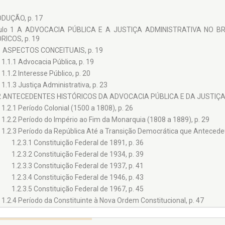
DUÇÃO, p. 17
tulo 1 A ADVOCACIA PÚBLICA E A JUSTIÇA ADMINISTRATIVA NO 
RICOS, p. 19
1 ASPECTOS CONCEITUAIS, p. 19
1.1.1 Advocacia Pública, p. 19
1.1.2 Interesse Público, p. 20
1.1.3 Justiça Administrativa, p. 23
2 ANTECEDENTES HISTÓRICOS DA ADVOCACIA PÚBLICA E DA JUSTIÇA 
1.2.1 Período Colonial (1500 a 1808), p. 26
1.2.2 Período do Império ao Fim da Monarquia (1808 a 1889), p. 29
1.2.3 Período da República Até a Transição Democrática que Antecedeu
1.2.3.1 Constituição Federal de 1891, p. 36
1.2.3.2 Constituição Federal de 1934, p. 39
1.2.3.3 Constituição Federal de 1937, p. 41
1.2.3.4 Constituição Federal de 1946, p. 43
1.2.3.5 Constituição Federal de 1967, p. 45
1.2.4 Período da Constituinte à Nova Ordem Constitucional, p. 47
1.2.4.1 Judiciário e a justiça administrativa, p. 47
1.2.4.2 Ministério Público e a Advocacia-Geral da União, p. 50