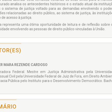
turado analisa os antecedentes históricos e o estado atual da institui
s o sistema de justiça voltado para as demandas envolvendo o poder 
es relacionadas ao direito público, ao sistema de justiça, às instituiç
o de acesso à justiça.
a representa uma ótima oportunidade de leitura e de reflexão sobre 
osidade envolvendo as pessoas de direito público vinculadas à União.
TOR(ES)
ER MARA REZENDE CARDOSO
radora Federal. Mestre em Justiça Administrativa pela Universid
ssual Civil pela Universidade Federal de Juiz de Fora, em Direito Ambie
acia Pública pelo Instituto para o Desenvolvimento Democrático. Bacha
MÁRIO