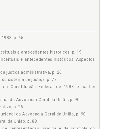
 À JUSTIÇA NA CONSTITUIÇÃO FEDERAL DE 1988 E
A CONSTITUIÇÃO FEDERAL DE 1988, p. 53
 À JUSTIÇA, p. 56
MENTAR 73 DE 1993, p. 57
DE REPRESENTAÇÃO JURÍDICA E DE CONTROLE DO
 1988, p. 65
O BRASIL, p. 65
ceituais e antecedentes históricos, p. 19
EDERAL DE 1988, p. 65
conceituais e antecedentes históricos. Aspectos
 DO PODER PÚBLICO, p. 68
71
a justiça administrativa, p. 26
A-GERAL DA UNIÃO E OS REFLEXOS NO ÂMBITO DA
do sistema de justiça, p. 77
a na Constituição Federal de 1988 e na Lei
MELHORIA DO SISTEMA DE JUSTIÇA, p. 77
USTIÇA E REDUÇÃO DA LITIGIOSIDADE EM FACE DO
onal da Advocacia-Geral da União, p. 90
 e Desistência de Recursos já Interpostos pela
ativa, p. 26
ucional da Advocacia-Geral da União, p. 90
eral Federal, p. 82
al da União, p. 88
e de representação jurídica e de controle do