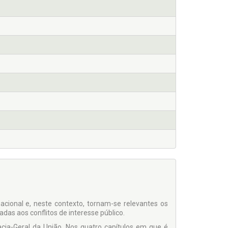
acional e, neste contexto, tornam-se relevantes os
tadas aos conflitos de interesse público.
cia-Geral da União. Nos quatro capítulos em que é