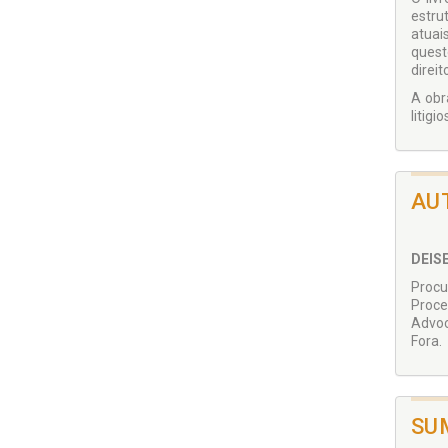
estru
atuai
questõ
direit
A obr
litigi
AU
DEIS
Procu
Proce
Advoc
Fora.
SU