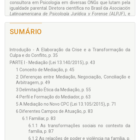
consultora em Psicologia em diversas ONGs que lutam pela
igualdade parental. Diretora científica no Brasil da
Asociación
Latinoamericana de Psicología Jurídica y Forense (ALPJF)
, e
membro da
Associação Brasileira de Psicologia Jurídica –
ABPJ
. Pesquisadora autodidata de temas relevantes às
SUMÁRIO
dinâmicas familiares: a estruturação das falsas memórias,
as
falsas acusações de agressão física/sexual e a Síndrome de
Alienação Parental
– SAP. Autora do livro
Psicologia Jurídica
no Processo Civil Brasileiro
, 3ª. ed., Forense, 2016. Pela Juruá
Introdução - A Elaboração da Crise e a Transformação da
Editora, publicou o livro:
Racismo: A psicologia e o judiciário no
Culpa e do Conflito, p. 35
trato dos crimes de intolerância racial
, 2017. Publica artigos de
PARTE I - Mediação (Lei 13.140/2015), p. 43
Psicologia Jurídica aplicada às questões familiares, em
1 Conceito de Mediação, p. 45
periódicos especializados.
2 Diferenças entre Mediação, Negociação, Conciliação e
Arbitragem, p. 49
3 Delimitação Ética da Mediação, p. 55
4 Perfil e Formação do Mediador, p. 63
5 A Mediação no Novo CPC (Lei 13.105/2015), p. 71
6 Diferentes Campos de Atuação, p. 83
6.1 Familiar, p. 83
6.1.1 As transformações sociais no contexto da
família, p. 87
6.1.2 As relações de poder e violência na família, p.