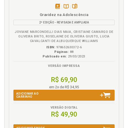
Guarda alternada. Diferenças entre guarda
disponível
Disponível
páginas
alternada e guarda compartilhada, p. 171
Gravidez na Adolescência
em
na
Guarda compartilhada, p. 127
2ª EDIÇÃO - REVISADA E AMPLIADA
eBook
B.V.
Guarda compartilhada nas relações homoparentais,
JOVIANE MARCONDELLI DIAS MAIA, CRISTIANE CAMARGO DE
p. 213
OLIVEIRA BRITO, ROSELAINE DE OLIVEIRA GIUSTO, LUCIA
Guarda compartilhada. Aplicabilidade da nas
CAVALCANTI DE ALBUQUERQUE WILLIAMS
questões judiciais de família, p. 187
ISBN:
978652630372-6
Páginas:
88
Guarda compartilhada. Aspectos jurídicos e
Publicado em:
29/03/2023
psicológicos, p. 202
VERSÃO IMPRESSA
Guarda compartilhada. Atendimento psicológico
especializado às famílias, p. 227
R$ 69,90
Guarda Compartilhada. Conceito, p. 141
Guarda compartilhada. Diferenças entre guarda
em 2x de R$ 34,95
alternada e guarda compartilhada, p. 171
ADICIONAR AO
CARRINHO
Guarda compartilhada. Entraves à guarda
compartilhada: a Síndrome de Alienação Parental
VERSÃO DIGITAL
(SAP), as falsas memórias e as acusações de abuso,
R$ 49,90
p. 241
Guarda Compartilhada. Introdução. A manutenção