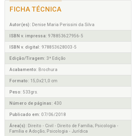
FICHA TÉCNICA
Autor(es):
Denise Maria Perissini da Silva
ISBN v. impressa:
978853627956-5
ISBN v. digital:
978853628003-5
Edição/Tiragem:
3ª Edição
Acabamento:
Brochura
Formato:
15,0x21,0 cm
Peso:
533grs.
Número de páginas:
430
Publicado em:
07/06/2018
Área(s):
Direito - Civil - Direito de Família; Psicologia -
Família e Adoção; Psicologia - Jurídica