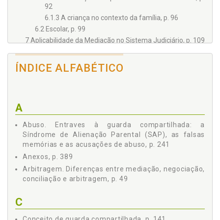
92
6.1.3 A criança no contexto da família, p. 96
6.2 Escolar, p. 99
7 Aplicabilidade da Mediação no Sistema Judiciário, p. 109
8 Contribuição do Conselho Federal e dos Conselhos
Regionais de Psicologia ao Processo de Mediação, p. 119
ÍNDICE ALFABÉTICO
PARTE II - Guarda Compartilhada, p. 127
Introdução - A Manutenção dos Vínculos Através da
Convivência Contínua e Equilibrada com Ambos os Pais, p.
129
A
1 Conceito de Guarda Compartilhada, p. 141
2 Diferenças entre Guarda Alternada e Guarda
Abuso. Entraves à guarda compartilhada: a
Compartilhada, p. 171
Síndrome de Alienação Parental (SAP), as falsas
3 Aplicabilidade da Guarda Compartilhada nas Questões
memórias e as acusações de abuso, p. 241
Judiciais de Família, p. 187
Anexos, p. 389
3.1 Aspectos Jurídicos e Psicológicos da Guarda
Arbitragem. Diferenças entre mediação, negociação,
Compartilhada, p. 202
conciliação e arbitragem, p. 49
3.1.1 Responsabilidade civil, p. 202
3.1.2 Pensão alimentícia, p. 206
C
3.1.3 A guarda compartilhada nas relações
homoparentais, p. 213
Conceito de guarda compartilhada, p. 141