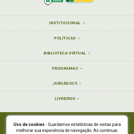
INSTITUCIONAL
POLÍTICAS
BIBLIOTECA VIRTUAL
PROGRAMAS
JURUÁDOCS
LIVREIROS
Uso de cookies
- Guardamos estatísticas de visitas para
Juruá Editora Ltda., CNPJ 77.535.508/0001-19
melhorar sua experiência de navegação. Ao continuar,
Juruá Informática Ltda., CNPJ 01.701.561/0001-80