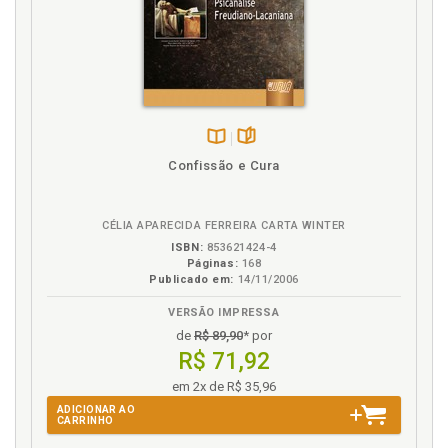
Disponível
páginas
Confissão e Cura
na
B.V.
CÉLIA APARECIDA FERREIRA CARTA WINTER
ISBN:
853621424-4
Páginas:
168
Publicado em:
14/11/2006
VERSÃO IMPRESSA
de
R$ 89,90
* por
R$ 71,92
em 2x de R$ 35,96
ADICIONAR AO
CARRINHO