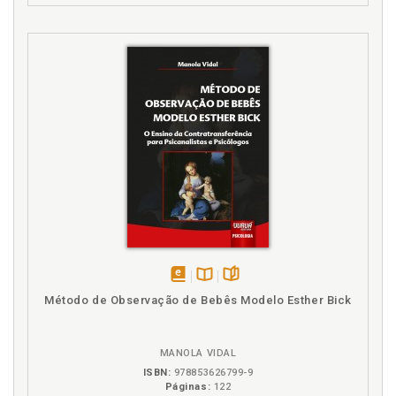
disponível
Disponível
páginas
Método de Observação de Bebês Modelo Esther Bick
em
na
eBook
B.V.
MANOLA VIDAL
ISBN:
978853626799-9
Páginas:
122