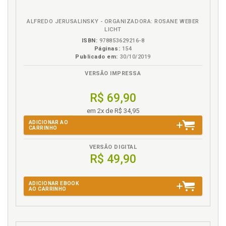
Espaço de Indicações, p. 189
A Mãe Eterna. Morrer é um Direito / The Eternal Mother.
ALFREDO JERUSALINSKY - ORGANIZADORA: ROSANE WEBER
Dying is a Right / Resenhista: Maria Fernanda Liberato
LICHT
Beduschi, p. 191
ISBN:
978853629216-8
Páginas:
154
Publicado em:
30/10/2019
VERSÃO IMPRESSA
R$ 69,90
em 2x de R$ 34,95
ADICIONAR AO
CARRINHO
VERSÃO DIGITAL
R$ 49,90
ADICIONAR EBOOK
AO CARRINHO