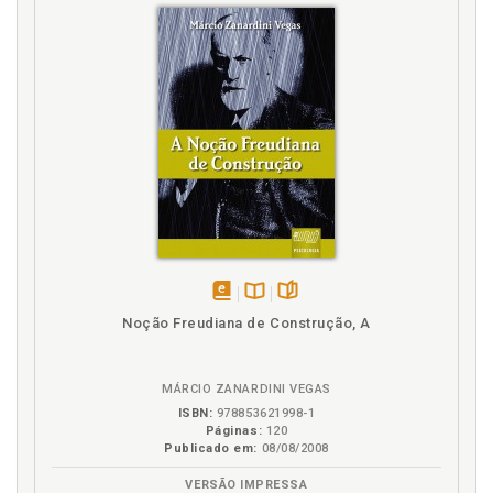
disponível
Disponível
páginas
Noção Freudiana de Construção, A
em
na
eBook
B.V.
MÁRCIO ZANARDINI VEGAS
ISBN:
978853621998-1
Páginas:
120
Publicado em:
08/08/2008
VERSÃO IMPRESSA