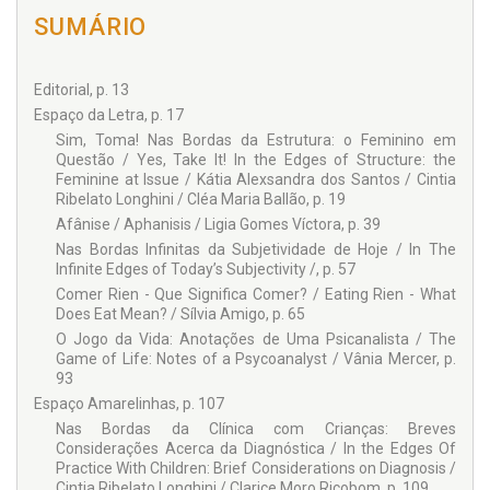
Rosane Zétola Lustoza
SUMÁRIO
Colaboradores:
Andrea Rôa d’Haese
Camila Zoschke Freire
Editorial, p. 13
Cintia Ribelato Longhini
Espaço da Letra, p. 17
Cintia Ribelato Longhini
Sim, Toma! Nas Bordas da Estrutura: o Feminino em
Clarice Moro Ricobom
Questão / Yes, Take It! In the Edges of Structure: the
Cléa Maria Ballão
Feminine at Issue / Kátia Alexsandra dos Santos / Cintia
Espaço de Interlocução
Ribelato Longhini / Cléa Maria Ballão, p. 19
Fernanda Judite de Camargo Marques
Afânise / Aphanisis / Ligia Gomes Víctora, p. 39
Kátia Alexsandra dos Santos
Ligia Gomes Víctora
Nas Bordas Infinitas da Subjetividade de Hoje / In The
Marcia Salete Wisniewski Schaly
Infinite Edges of Today’s Subjectivity /, p. 57
Maria Augusta de Mendonça Guimarães
Comer Rien - Que Significa Comer? / Eating Rien - What
Maria Fernanda Liberato Beduschi
Does Eat Mean? / Sílvia Amigo, p. 65
Rosa Maria Marini Mariotto
O Jogo da Vida: Anotações de Uma Psicanalista / The
Rosa Maria Mariotto
Game of Life: Notes of a Psycoanalyst / Vânia Mercer, p.
Sílvia Amigo
93
Simoni Regina Cousseau Coletti
Vânia Mercer
Espaço Amarelinhas, p. 107
Nas Bordas da Clínica com Crianças: Breves
Considerações Acerca da Diagnóstica / In the Edges Of
Practice With Children: Brief Considerations on Diagnosis /
Cintia Ribelato Longhini / Clarice Moro Ricobom, p. 109