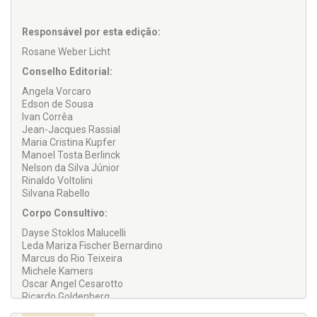
querer compareça, desvinculado de ideias prontas.
Nos textos a seguir, contamos com excelentes textos, que
Responsável por esta edição:
são testemunhos de que esse trabalho é possível!
Rosane Weber Licht
Conselho Editorial:
Angela Vorcaro
Edson de Sousa
Ivan Corrêa
Jean-Jacques Rassial
Maria Cristina Kupfer
Manoel Tosta Berlinck
Nelson da Silva Júnior
Rinaldo Voltolini
Silvana Rabello
Corpo Consultivo:
Dayse Stoklos Malucelli
Leda Mariza Fischer Bernardino
Marcus do Rio Teixeira
Michele Kamers
Oscar Angel Cesarotto
Ricardo Goldenberg
Rosa Maria Marini Mariotto