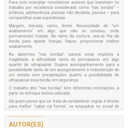
Para este exemplar convidamos autores que transitam no
trabalho por excelência considerado como “nas bordas” –
infância, adolescência, psicose não decidida, psicose – para
compartilhar suas experiências.
Margem, beirada, canto, limite. Necessidade de “um
acabamento” em algo que não se concluiu, onde
permanecem franjas. No ramo da costura, usa-se fita de
borda para aparar franjas, fiapos, proporcionar melhor
acabamento.
Ao dizermos “nas bordas”, parece estar implícita a
fragilidade, a dificuldade tanto de permanecer em algo
quanto de ultrapassar. Sugere acompanhamento para a
possibilidade tanto de um asseguramento e manutenção de
um estado sem precipitações quanto a possibilidade de
ultrapassar essa borda, em segurança.
O trabalho dito “nas bordas” tem diferentes conotações, a
partir do enfoque teórico utilizado.
Há quem pense que se trata de estabelecer regras e limites
para melhor “caber na forma”, se enquadrar no social de
forma “politicamente correta”. Por sorte, há quem acredita e
insiste na possibilidade de dar espaço para cada um ir, não
somente até onde consiga, mas principalmente até onde
AUTOR(ES)
queira. Levando o tempo necessário para que o próprio