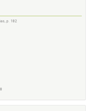
as, p. 182
24
48
nos, p. 152