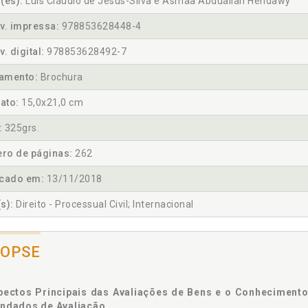
(es):
Luis Cláudio de Jesus-Silva e Asmaa Abduallah Hendawy
v. impressa:
978853628448-4
v. digital:
978853628492-7
amento:
Brochura
ato:
15,0x21,0 cm
:
325grs.
ro de páginas:
262
icado em:
13/11/2018
s):
Direito - Processual Civil; Internacional
NOPSE
pectos Principais das Avaliações de Bens e o Conheciment
ndados de Avaliação