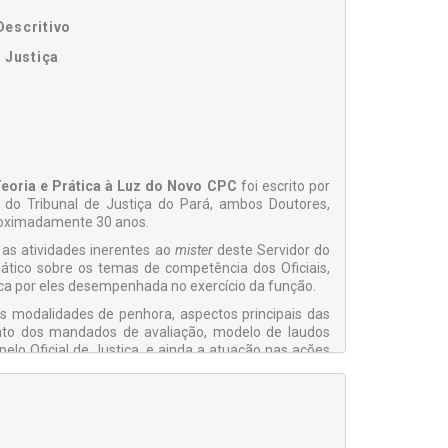
Descritivo
 Justiça
 Teoria e Prática à Luz do Novo CPC
foi escrito por
a do Tribunal de Justiça do Pará, ambos Doutores,
proximadamente 30 anos.
 as atividades inerentes ao
mister
deste Servidor do
ático sobre os temas de competência dos Oficiais,
ica por eles desempenhada no exercício da função.
s modalidades de penhora, aspectos principais das
nto dos mandados de avaliação, modelo de laudos
o pelo Oficial de Justiça, e ainda a atuação nas ações
 temas, expurgando dúvidas e questionamentos que
das determinações Judiciais.