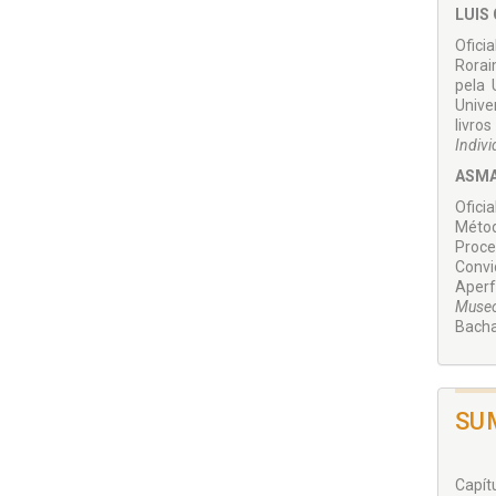
LUIS
Ofici
Rorai
pela 
Unive
livro
Indivi
ASMA
Ofici
Métod
Proce
Conv
Aperf
Museo
Bacha
SU
Capítu