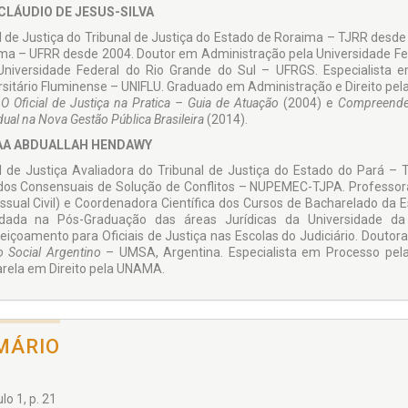
 CLÁUDIO DE JESUS-SILVA
al de Justiça do Tribunal de Justiça do Estado de Roraima – TJRR desde
ma – UFRR desde 2004. Doutor em Administração pela Universidade F
Universidade Federal do Rio Grande do Sul – UFRGS. Especialista e
rsitário Fluminense – UNIFLU. Graduado em Administração e Direito pel
s
O Oficial de Justiça na Pratica – Guia de Atuação
(2004) e
Compreende
dual na Nova Gestão Pública Brasileira
(2014).
A ABDUALLAH HENDAWY
al de Justiça Avaliadora do Tribunal de Justiça do Estado do Pará –
os Consensuais de Solução de Conflitos – NUPEMEC-TJPA. Professora 
s­sual Civil) e Coordenadora Científica dos Cursos de Bacharelado da
idada na Pós-Graduação das áreas Jurídicas da Universidade 
eiçoamento para Oficiais de Justiça nas Escolas do Judiciário. Doutora
 Social Argentino
– UMSA, Argentina. Especialista em Processo pela
rela em Direito pela UNAMA.
MÁRIO
lo 1, p. 21