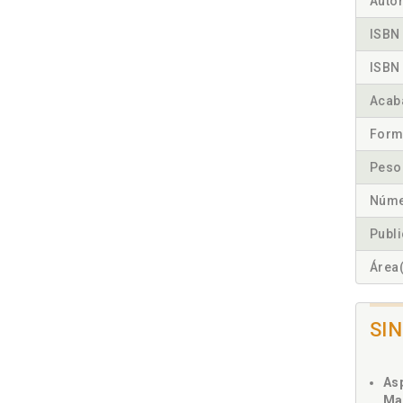
Autor
ISBN 
ISBN 
Acab
Form
Peso
Núme
Publ
Área(
SI
As
Ma