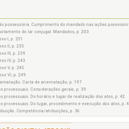
s Diversas Modalidades de Penhora e o Depósito, p. 71
eitos Processuais da Penhora, p. 72
 Objeto da Penhora, p. 78
ão possessória. Cumprimento do mandado nas ações possessóri
dem Preferencial da Penhora, p. 79
stamento do lar conjugal. Mandados, p. 203
 Impenhorabilidade Legal, p. 102
xo I, p. 231
nâmica da Execução por Título Extrajudicial, p. 117
lo 4, p. 123
xo II, p. 235
Avaliação de Bens, p. 123
xo III, p. 239
eves Considerações sobre a Avaliação de Bens no Âmbito Judicial, p. 1
xo IV, p. 243
gislação que Ampara o Oficial de Justiça, p. 126
xo V, p. 245
incípios Norteadores da Avaliação de Bens, p. 129
xo VI, p. 249
veis de Rigor das Avaliações, p. 131
ematação. Carta de arrematação, p. 197
 Métodos Usados na Avaliação de Imóveis, p. 132
s processuais. Considerações gerais, p. 39
pectos das Avaliações de Terrenos e Imóveis Urbanos, p. 135
s processuais. Do horário e lugar de realização dos atos, p. 42
aliação de Imóveis Urbanos, p. 150
s processuais. Do lugar, procedimento e execução dos atos, p. 
licação do Método Comparativo de Dados de Mercado aos Imóveis Urba
ibuição. Competência/atribuições, p. 36
 Avaliação de Apartamentos, p. 153
ação do Oficial de Justiça nos leilões judiciais, p. 183
 Avaliação de Glebas, p. 153
ebas Urbanizáveis, p. 155
liação de bens, p. 123