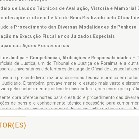
delo de Laudos Técnicos de Avaliação, Vistoria e Memorial 
nsiderações sobre o Leilão de Bens Realizado pelo Oficial de
tudo e Procedimento das Diversas Modalidades de Penhora
uação na Execução Fiscal e nos Juizados Especiais
uação nas Ações Possessórias
al de Justiça – Competências, Atribuições e Responsabilidades –
Oficiais de Justiça, um do Tribunal de Justiça de Roraima e a outr
ssores Universitários e detentores do cargo de Oficial de Justiça há a
úvida o presente livro traz uma dimensão teórica e prática em todas
 Judiciário. É também, provavelmente, o estudo mais vasto e sistem
zido pelo conhecimento jurídico de dois doutores, bem como pela prát
sente obra oferece nortes para o estudo e procedimento das diversa
ações de bens e o conhecimento técnico necessário para cumprime
os de avaliação, vistoria, memorial descritivo, leilão de bens realizad
ssórias, execução fiscal e nos juizados especiais, dentre outros
ntura advenham quando do exercício da complexa função de execução 
TOR(ES)