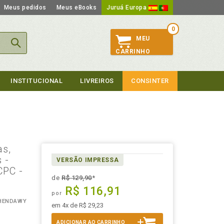
Meus pedidos
Meus eBooks
Juruá Europa
0
MEU
CARRINHO
INSTITUCIONAL
LIVREIROS
CONSINTER
as,
 -
VERSÃO IMPRESSA
CPC -
de
R$ 129,90
*
R$ 116,91
por
 HENDAWY
em 4x de R$ 29,23
ADICIONAR AO CARRINHO