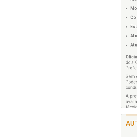
Mo
Co
Es
At
At
Ofici
dois 
Profe
Sem d
Poder
condu
A pre
avali
técnic
posse
porve
AU