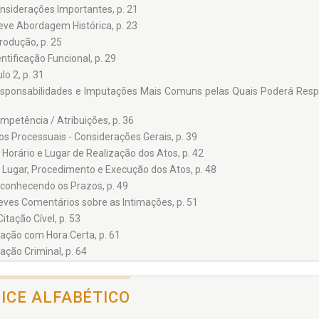
nsiderações Importantes, p. 21
eve Abordagem Histórica, p. 23
trodução, p. 25
entificação Funcional, p. 29
lo 2, p. 31
sponsabilidades e Imputações Mais Comuns pelas Quais Poderá Respo
mpetência / Atribuições, p. 36
os Processuais - Considerações Gerais, p. 39
 Horário e Lugar de Realização dos Atos, p. 42
 Lugar, Procedimento e Execução dos Atos, p. 48
conhecendo os Prazos, p. 49
eves Comentários sobre as Intimações, p. 51
Citação Cível, p. 53
tação com Hora Certa, p. 61
tação Criminal, p. 64
tação de Militares, p. 66
timação e Citação nos Juizados Especiais, p. 68
DICE ALFABÉTICO
portância da Certidão, p. 69
lo 3, p. 71