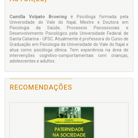
Afirma-se, então, a necessidade e importância de uma
preparação psicológica para crianças em situação pré-
cirúrgica.
Camilla Volpato Broering
é Psicóloga formada pela
Assim, este livro tem o objetivo de preparar a criança para o
Universidade do Vale do Itajaí, Mestre e Doutora em
procedimento cirúrgico ao qual será submetida, de modo a
Psicologia da Saúde, Processos Psicossociais e
permitir que ela tenha informações sobre o procedimento
Desenvolvimento Psicológico pela Universidade Federal de
previamente, por meio de um recurso lúdico que promova
Santa Catarina - UFSC. Atualmente é professora do Curso de
reflexões e esclarecimentos que possam diminuir a
Graduação em Psicologia da Universidade do Vale do Itajaí e
ansiedade frente ao desconhecido.
atua como psicóloga clínica. Tem experiência na área de
intervenções cognitivo-comportamentais com crianças,
adolescentes e adultos.
RECOMENDAÇÕES