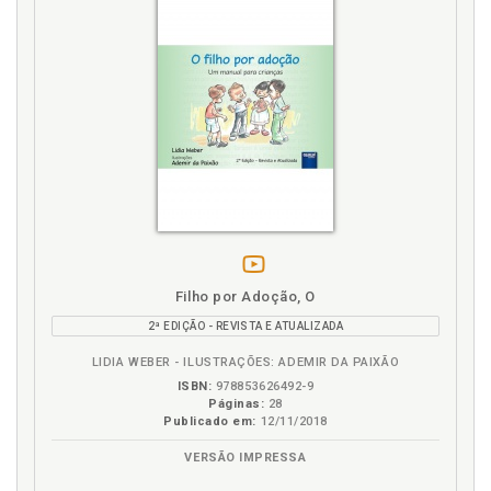
vídeo
Filho por Adoção, O
da
2ª EDIÇÃO - REVISTA E ATUALIZADA
obra
LIDIA WEBER - ILUSTRAÇÕES: ADEMIR DA PAIXÃO
ISBN:
978853626492-9
Páginas:
28
Publicado em:
12/11/2018
VERSÃO IMPRESSA