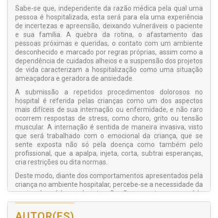
Sabe-se que, independente da razão médica pela qual uma
pessoa é hospitalizada, esta será para ela uma experiência
de incertezas e apreensão, deixando vulneráveis o paciente
e sua família. A quebra da rotina, o afastamento das
pessoas próximas e queridas, o contato com um ambiente
desconhecido e marcado por regras próprias, assim como a
dependência de cuidados alheios e a suspensão dos projetos
de vida caracterizam a hospitalização como uma situação
ameaçadora e geradora de ansiedade.
A submissão a repetidos procedimentos dolorosos no
hospital é referida pelas crianças como um dos aspectos
mais difíceis de sua internação ou enfermidade, e não raro
ocorrem respostas de stress, como choro, grito ou tensão
muscular. A internação é sentida de maneira invasiva, visto
que será trabalhado com o emocional da criança, que se
sente exposta não só pela doença como também pelo
profissional, que a apalpa, injeta, corta, subtrai esperanças,
cria restrições ou dita normas.
Deste modo, diante dos comportamentos apresentados pela
criança no ambiente hospitalar, percebe-se a necessidade da
equipe de saúde em dar atenção não somente para a saúde
física, mas também atenção para os cuidados com as
necessidades emocionais e sociais que a criança apresenta.
AUTOR(ES)