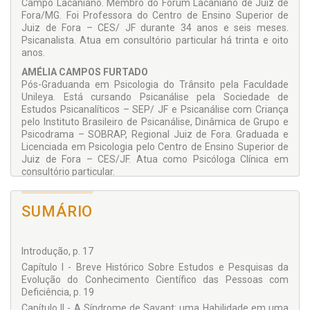
Campo Lacaniano. Membro do Fórum Lacaniano de Juiz de
Fora/MG. Foi Professora do Centro de Ensino Superior de
Juiz de Fora – CES/ JF durante 34 anos e seis meses.
Psicanalista. Atua em consultório particular há trinta e oito
anos.
AMÉLIA CAMPOS FURTADO
Pós-Graduanda em Psicologia do Trânsito pela Faculdade
Unileya. Está cursando Psicanálise pela Sociedade de
Estudos Psicanalíticos – SEP/ JF e Psicanálise com Criança
pelo Instituto Brasileiro de Psicanálise, Dinâmica de Grupo e
Psicodrama – SOBRAP, Regional Juiz de Fora. Graduada e
Licenciada em Psicologia pelo Centro de Ensino Superior de
Juiz de Fora – CES/JF. Atua como Psicóloga Clínica em
consultório particular.
CAROLINA GONÇALVES RODRIGUES DA SILVA
Pós-Graduanda em Psicologia Clínica pela Faculdade
SUMÁRIO
Unyleya.Graduada e Licenciada em Psicologia pelo Centro de
Ensino Superior de Juiz de Fora – CES/JF. Atua como
Psicóloga Clínica em consultório particular.
Introdução, p. 17
FLÁVIA ALVINE CARVALHO
Capítulo I - Breve Histórico Sobre Estudos e Pesquisas da
Pós-Graduanda em Terapia Cognitivo-Comportamental pelo
Evolução do Conhecimento Científico das Pessoas com
Centro Universitário Redentor – UNIREDENTOR, em parceria
Deficiência, p. 19
com o Núcleo de Estudo Interdisciplinar em Saúde Mental –
Capítulo II - A Síndrome de Savant: uma Habilidade em uma