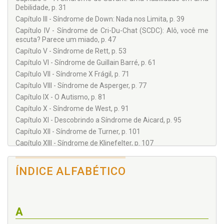
NEISME/JF. Está cursando Bacharelado Interdisciplinar em
Debilidade, p. 31
Ciências Humanas pela Universidade Federal de Juiz de Fora
– UFJF. Graduada em Psicologia pelo Centro de Ensino
Capítulo III - Síndrome de Down: Nada nos Limita, p. 39
Superior de Juiz de Fora – CES/JF.
Capítulo IV - Síndrome de Cri-Du-Chat (SCDC): Alô, você me
escuta? Parece um miado, p. 47
Capítulo V - Síndrome de Rett, p. 53
Capítulo VI - Síndrome de Guillain Barré, p. 61
Capítulo VII - Síndrome X Frágil, p. 71
Capítulo VIII - Síndrome de Asperger, p. 77
Capítulo IX - O Autismo, p. 81
Capítulo X - Síndrome de West, p. 91
Capítulo XI - Descobrindo a Síndrome de Aicard, p. 95
Capítulo XII - Síndrome de Turner, p. 101
Capítulo XIII - Síndrome de Klinefelter, p. 107
Considerações Finais, p. 111
ÍNDICE ALFABÉTICO
A