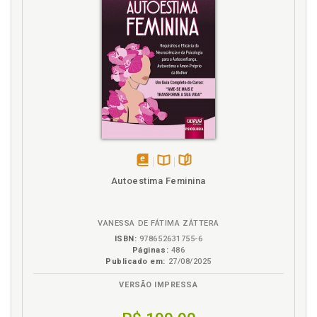
Introdução, p. 17
K
Klinefelter. Síndrome de Klinefelter, p. 107
L
Limitação. Síndrome de Down: nada nos limita, p. 39
P
disponível
Disponível
páginas
Autoestima Feminina
Pessoas com deficiência. Breve histórico sobre
em
na
estudos e pesquisas da evolução do conhecimento
eBook
B.V.
científico das pessoas com deficiência, p. 19
VANESSA DE FÁTIMA ZÁTTERA
ISBN:
978652631755-6
R
Páginas:
486
Publicado em:
27/08/2025
Rett. Síndrome de Rett, p. 53
VERSÃO IMPRESSA
S