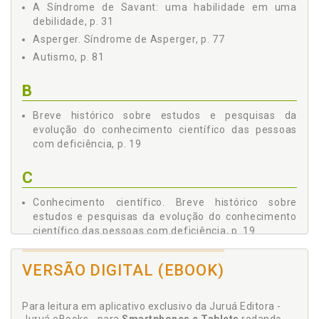
A Síndrome de Savant: uma habilidade em uma
debilidade, p. 31
Asperger. Síndrome de Asperger, p. 77
Autismo, p. 81
B
Breve histórico sobre estudos e pesquisas da
evolução do conhecimento científico das pessoas
com deficiência, p. 19
C
Conhecimento científico. Breve histórico sobre
estudos e pesquisas da evolução do conhecimento
científico das pessoas com deficiência, p. 19
Considerações finais, p. 111
Cri-Du-Chat (SCDC). Síndrome de Cri-Du-Chat
VERSÃO DIGITAL (EBOOK)
(SCDC): Alô, você me escuta? Parece um miado, p.
47
Para leitura em aplicativo exclusivo da Juruá Editora -