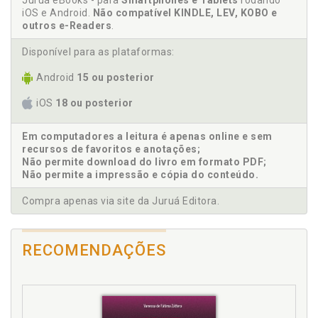
Juruá eBooks - para
Smartphones e Tablets
rodando
D
iOS e Android.
Não compatível KINDLE, LEV, KOBO e
outros e-Readers
.
Debilidade. A Síndrome de Savant: uma habilidade
em uma debilidade, p. 31
Disponível para as plataformas:
Descobrindo a Síndrome de Aicard, p. 95
Android
15 ou posterior
Down. Síndrome de Down: nada nos limita, p. 39
iOS
18 ou posterior
F
Em computadores a leitura é apenas online e sem
Fragilidade. Síndrome X frágil, p. 71
recursos de favoritos e anotações;
Não permite download do livro em formato PDF;
G
Não permite a impressão e cópia do conteúdo.
Guillain Barré. Síndrome de Guillain Barré, p. 61
Compra apenas via site da Juruá Editora.
H
RECOMENDAÇÕES
Habilidade. A Síndrome de Savant: uma habilidade
em uma debilidade, p. 31
I