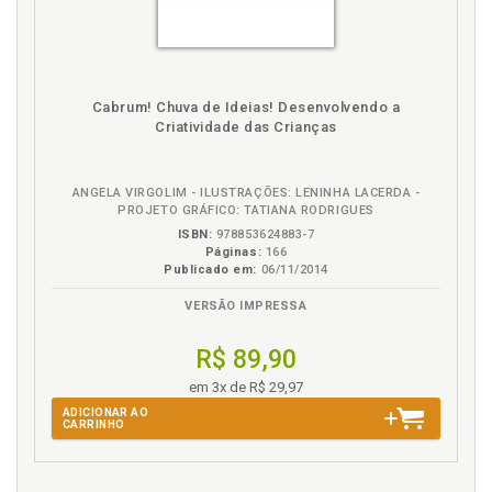
Turner. Síndrome de Turner, p. 101
W
West. Síndrome de West, p. 91
Cabrum! Chuva de Ideias! Desenvolvendo a
Criatividade das Crianças
ANGELA VIRGOLIM - ILUSTRAÇÕES: LENINHA LACERDA -
PROJETO GRÁFICO: TATIANA RODRIGUES
ISBN:
978853624883-7
Páginas:
166
Publicado em:
06/11/2014
VERSÃO IMPRESSA
R$ 89,90
em 3x de R$ 29,97
ADICIONAR AO
CARRINHO