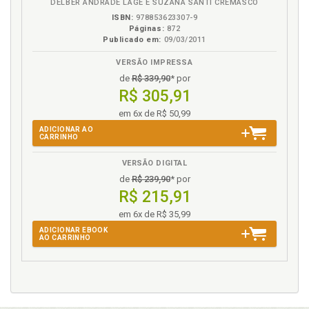
DÉLBER ANDRADE LAGE E SUZANA SANTI CREMASCO
Integração regional. Elementos gerais, p. 35
ISBN:
978853623307-9
Integração regional. Principais etapas do processo
Páginas:
872
de integração regional (espécies de blocos
Publicado em:
09/03/2011
econômicos regionais), p. 41
VERSÃO IMPRESSA
Integração. Direito de integração e direito
de
R$ 339,90
* por
comunitário, p. 63
R$ 305,91
Intervenção, p. 309
em 6x de R$ 50,99
Introdução ao direito internacional público, p. 57
ADICIONAR AO
CARRINHO
L
VERSÃO DIGITAL
Legítima defesa, p. 316
de
R$ 239,90
* por
Lista de siglas, p. 15
R$ 215,91
em 6x de R$ 35,99
M
ADICIONAR EBOOK
AO CARRINHO
Mandado de captura. Transferência de pessoas
condenadas, transferência de execução de pena,
mandado de captura, p. 429
Marítimo. Domínio, p. 348
Mercado comum, p. 50