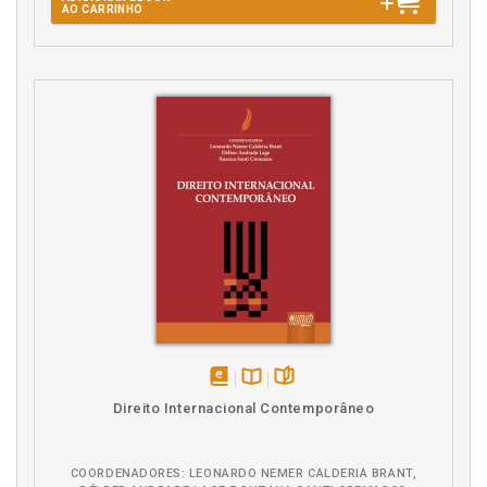
AO CARRINHO
F
Fluvial. Domínio, p. 345
Fontes. Classificação, p. 113
Fontes: introdução, p. 113
G
Governo. Reconhecimento de governo, p. 299
Grupos insurgentes e beligerantes, p. 91
H
Hard law e soft law, p. 67
Hard law e soft law. Evolução histórica, p. 69
Hard law e soft law. Fundamento, p. 74
disponível
Disponível
páginas
Direito Internacional Contemporâneo
em
na
I
eBook
B.V.
Integração regional, p. 35
COORDENADORES: LEONARDO NEMER CALDERIA BRANT,