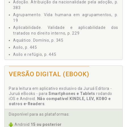
5.1 CLASSIFICAÇÃO, p. 113
Adoção. Atribuição da nacionalidade pela adoção, p.
5.2 EQUIDADE (EX AEQUO ET BONO), p. 116
383
Capítulo VI ‒ PRINCÍPIOS GERAIS DO DIREITO
Agrupamento. Vida humana em agrupamentos, p.
INTERNACIONAL, p. 119
19
Capítulo VII ‒ COSTUMES INTERNACIONAIS, p. 131
Aplicabilidade. Validade e aplicabilidade dos
Capítulo VIII ‒ ATOS UNILATERAIS, p. 137
tratados no direito interno, p. 229
Capítulo IX ‒ ATOS DAS ORGANIZAÇÕES INTERNACIONAIS,
Aquático. Domínio, p. 345
p. 145
Asilo, p. 445
Capítulo X ‒ TRATADOS INTERNACIONAIS: INTRODUÇÃO, p.
Asilo e refúgio, p. 445
161
10.1 CONCEITO, p. 161
Assembleia Geral. Organização das Nações Unidas.
Estrutura, p. 475
10.2 TERMINOLOGIA, p. 166
VERSÃO DIGITAL (EBOOK)
Assinatura, p. 186
10.3 CLASSIFICAÇÃO, p. 168
Capítulo XI ‒ TRATADOS: NEGOCIAÇÃO E ELABORAÇÃO DO
Atos das organizações internacionais, p. 145
TEXTO, p. 177
Para leitura em aplicativo exclusivo da Juruá Editora -
Atos unilaterais, p. 137
11.1 COMPETÊNCIA NEGOCIAL, p. 177
Juruá eBooks - para
Smartphones e Tablets
rodando
Atribuição da nacionalidade pela adoção, p. 383
iOS e Android.
Não compatível KINDLE, LEV, KOBO e
11.2 CONCLUSÃO DOS TRATADOS: ADOÇÃO E
outros e-Readers
.
AUTENTICAÇÃO, p. 180
B
Capítulo XII ‒ TRATADOS: EXPRESSÃO DO CONSENTIMENTO,
Disponível para as plataformas:
p. 185
Biodiversidade: a última fronteira na transformação
12.1 ASSINATURA, p. 186
do conceito de território, p. 354
Android
15 ou posterior