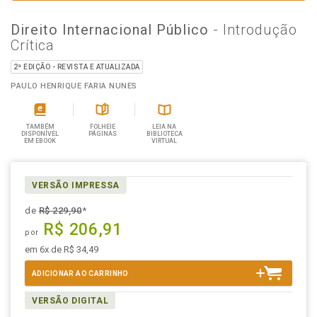
Direito Internacional Público
- Introdução
Crítica
2ª EDIÇÃO - REVISTA E ATUALIZADA
PAULO HENRIQUE FARIA NUNES
TAMBÉM
FOLHEIE
LEIA NA
DISPONÍVEL
PÁGINAS
BIBLIOTECA
EM EBOOK
VIRTUAL
VERSÃO IMPRESSA
de
R$ 229,90
*
R$ 206,91
por
em 6x de R$ 34,49
ADICIONAR AO CARRINHO
VERSÃO DIGITAL