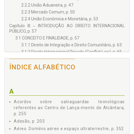
2.2.2 União Aduaneira, p. 47
2.2.3 Mercado Comum, p. 50
2.2.4 União Econômica e Monetária, p. 53
Capítulo III ‒ INTRODUÇÃO AO DIREITO INTERNACIONAL
PÚBLICO, p. 57
3.1 CONCEITO E FINALIDADE, p. 57
3.1.1 Direito de Integração e Direito Comunitário, p. 63
3.1.2 Direito Internacional Privado (Conflict Law), p. 65
3.1.3 Hard Law e Soft Law, p. 67
3.2 EVOLUÇÃO HISTÓRICA, p. 69
ÍNDICE ALFABÉTICO
3.3 FUNDAMENTO, p. 74
Capítulo IV ‒ SUJEITOS, p. 77
4.1 CONCEITO E CLASSIFICAÇÃO, p. 77
A
4.2 SUJEITOS SUI GENERIS, p. 81
4.2.1 Santa Sé (Vaticano), p. 81
Acordos sobre salvaguardas tecnológicas
4.2.2 Comitê Internacional da Cruz Vermelha, p. 89
referentes ao Centro de Lança-mento de Alcântara,
p. 255
4.2.3 Grupos Insurgentes e Beligerantes, p. 91
4.2.3.1 Terrorismo, p. 100
Adesão, p. 203
Capítulo V ‒ FONTES: INTRODUÇÃO, p. 113
Aéreo. Domínio aéreo e espaço ultraterrestre, p. 352