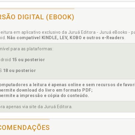
6 MUDANÇA DE SEXO E APOSENTADORIA POR TEMPO DE CONTRIBUIÇÃO
ssificação. Gêneros: uma tentativa de classificação, p. 34
7 REFLEXOS NO SERVIÇO PÚBLICO, p. 126
RSÃO DIGITAL (EBOOK)
clusão, p. 135
8 DA ALTERAÇÃO NORMATIVA: PROPOSTA DE TEXTO, p. 129
USÃO, p. 135
strução dos gêneros masculino e feminino, p. 11
leitura em aplicativo exclusivo da Juruá Editora - Juruá eBooks - 
ÊNCIAS, p. 139
oid.
Não compatível KINDLE, LEV, KOBO e outros e-Readers
.
nível para as plataformas:
iciência. Aposentadoria da pessoa com deficiência, p. 85
nidade humana. Importância da discussão: entre a dignidade huma
droid
15 ou posterior
eito comparado. Reforma da previdência e direito comparado, p.
OS
18 ou posterior
eito. Teoria tridimensional do direito, p. 39
cussão. Importância da discussão: entre a dignidade humana e o e
mputadores a leitura é apenas online e sem recursos de favor
permite download do livro em formato PDF;
permite a impressão e cópia do conteúdo.
ilíbrio atuarial. Importância da discussão: entre a dignidade huma
a apenas via site da Juruá Editora.
COMENDAÇÕES
o social. Mudança de sexo como fato social, p. 39