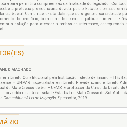
 obra para permitir a compreensão da finalidade do legislador. Contud
ecebe a proteção previdenciária devida, pois o Estado é omisso em r
dência Social. Como não existe definição se o gênero considerado 
rimento do benefício, bem como buscando equilibrar o interesse fina
entar a solução para atender a ambos os interesses, assegurando o d
al.
TOR(ES)
ANDO MACHADO
r em Direito Constitucional pela Instituição Toledo de Ensino – ITE/Ba
aense – UNIPAR. Especialista em Direito Previdenciário e Direito Adm
ual de Mato Grosso do Sul – UEMS. É professor do Curso de Direito do
essor Jurídico da Universidade Estadual de Mato Grosso do Sul. Autor 
 e
Comentários à Lei de Migração,
Spessotto, 2019.
MÁRIO