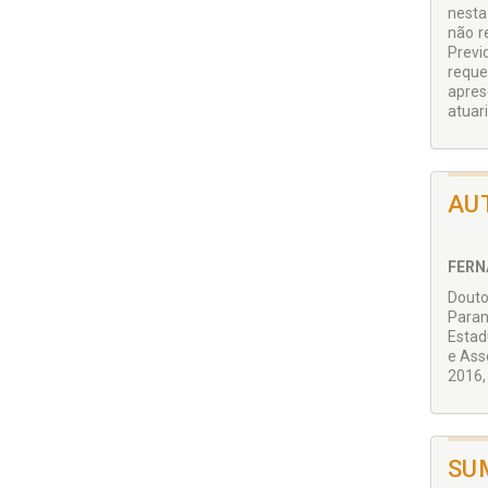
nesta
não r
Previ
reque
apres
atuari
AU
FERN
Douto
Paran
Estad
e Ass
2016,
SU