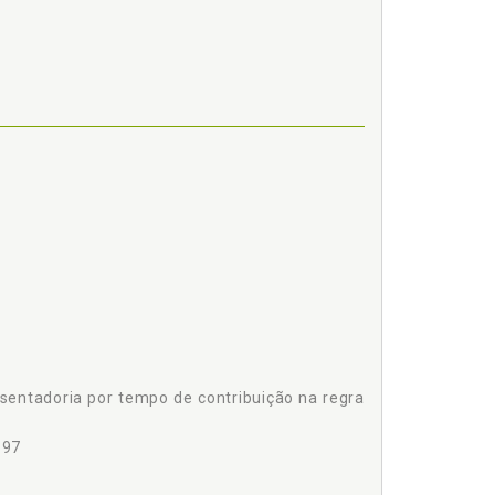
REVIDENCIÁRIA, p. 71
sentadoria por tempo de contribuição na regra
ILÍBRIO ATUARIAL, p. 101
111
 97