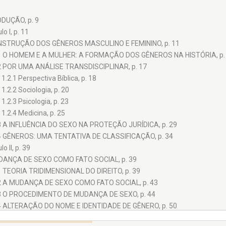
DUÇÃO, p. 9
lo I, p. 11
NSTRUÇÃO DOS GÊNEROS MASCULINO E FEMININO, p. 11
1 O HOMEM E A MULHER: A FORMAÇÃO DOS GÊNEROS NA HISTÓRIA, p.
2 POR UMA ANÁLISE TRANSDISCIPLINAR, p. 17
1.2.1 Perspectiva Bíblica, p. 18
1.2.2 Sociologia, p. 20
1.2.3 Psicologia, p. 23
1.2.4 Medicina, p. 25
3 A INFLUÊNCIA DO SEXO NA PROTEÇÃO JURÍDICA, p. 29
4 GÊNEROS: UMA TENTATIVA DE CLASSIFICAÇÃO, p. 34
lo II, p. 39
DANÇA DE SEXO COMO FATO SOCIAL, p. 39
1 TEORIA TRIDIMENSIONAL DO DIREITO, p. 39
2 A MUDANÇA DE SEXO COMO FATO SOCIAL, p. 43
3 O PROCEDIMENTO DE MUDANÇA DE SEXO, p. 44
4 ALTERAÇÃO DO NOME E IDENTIDADE DE GÊNERO, p. 50
o III, p. 55