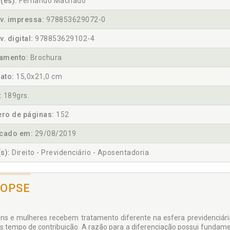
(es):
Fernando Machado
v. impressa:
978853629072-0
v. digital:
978853629102-4
amento:
Brochura
ato:
15,0x21,0 cm
:
189grs.
ro de páginas:
152
icado em:
29/08/2019
s):
Direito - Previdenciário - Aposentadoria
NOPSE
s e mulheres recebem tratamento diferente na esfera previdenciár
 tempo de contribuição. A razão para a diferenciação possui fundamen