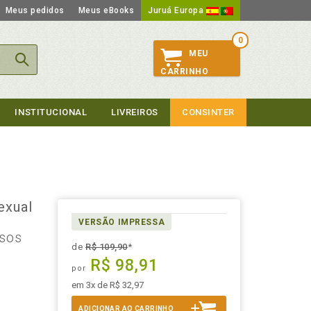
Meus pedidos
Meus eBooks
Juruá Europa
0
MEU
CARRINHO
INSTITUCIONAL
LIVREIROS
CONSINTER
exual
VERSÃO IMPRESSA
asos
de
R$ 109,90
*
R$ 98,91
por
em 3x de R$ 32,97
ADICIONAR AO CARRINHO