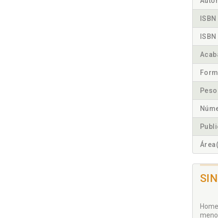
Autor
ISBN 
ISBN 
Acab
Form
Peso
Núme
Publ
Área(
SI
Homen
menos