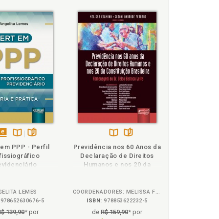
 12
disponível
Disponível
páginas
Disponível
páginas
o na regra dos "85/95 pontos", p. 125
 em PPP - Perfil
Previdência nos 60 Anos da
em
na
na
fissiográfico
Declaração de Direitos
eBook
B.V.
B.V.
evidenciário
Humanos e nos 20 da
Constituição Brasileira
GELITA LEMES
COORDENADORES: MELISSA FOLMANN E SUZANI ANDRADE FERRARO
978652630676-5
ISBN:
978853622232-5
R$ 139,90
* por
de
R$ 159,90
* por