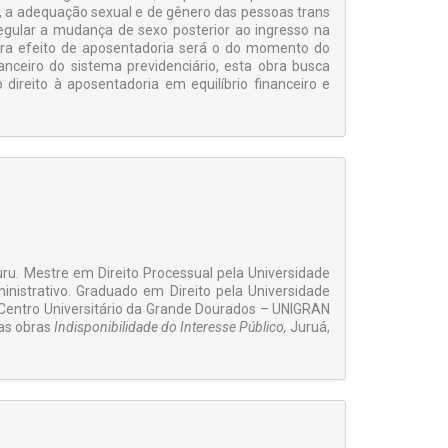
o, a adequação sexual e de gênero das pessoas trans
egular a mudança de sexo posterior ao ingresso na
para efeito de aposentadoria será o do momento do
nceiro do sistema previdenciário, esta obra busca
ireito à aposentadoria em equilíbrio financeiro e
uru. Mestre em Direito Processual pela Universidade
inistrativo. Graduado em Direito pela Universidade
 Centro Universitário da Grande Dourados – UNIGRAN
das obras
Indisponibilidade do Interesse Público,
Juruá,