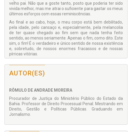
velho pai. Não que a goste tanto, posto que poderia ter sido
vivida melhor, mas me atrai o suficiente para gastar os meus
últimos esforços com essas reminiscências.
Ao final e ao cabo, hoje, o meu corpo está bem debilitado,
pela idade, pelo cansaço e, especialmente, pela melancolia
de ter quase chegado ao fim sem que nada tenha feito
sentido, ao menos seriamente. Apenas o fim, como dito. Este
sim, o fim! É o verdadeiro e único sentido de nossa existência
e, sobretudo, de nossos enormes fracassos e de nossas
pírricas vitórias.
De um certo modo, ou em um certo sentido, a morte
dignifica- -nos como alguém que um dia viveu a vida. Sem ela
AUTOR(ES)
e sem a sua sempre incômoda iminência, nada faria sentido.
Rigorosamente nada. Viver a vida é viver a dolorosa espera
pela morte. Essa louca e desesperada espera pelo nada.
Aquela que, finalmente, irá nos redimir dos erros e nos
RÔMULO DE ANDRADE MOREIRA
gratificar pelos eventuais acertos (não deveria ter escrito
Procurador de Justiça do Ministério Público do Estado da
isso: meu pai não o teria aprovado, pois diria ele que erros e
Bahia. Professor de Direito Processual Penal. Mestrando em
acertos são coisas muito insignificantes).
Direito, Gestão e Políticas Públicas. Graduando em
Jornalismo.