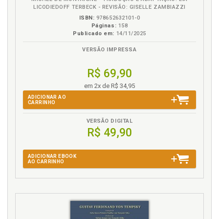
MEU NETO, MINHA NETA, p. 106
LICODIEDOFF TERBECK - REVISÃO: GISELLE ZAMBIAZZI
A POSTERIDADE, p. 108
ISBN:
978652632101-0
Páginas:
158
O PIOR DOS SONHOS, p. 109
Publicado em:
14/11/2025
VERSÃO IMPRESSA
R$ 69,90
em 2x de R$ 34,95
ADICIONAR AO
CARRINHO
VERSÃO DIGITAL
R$ 49,90
ADICIONAR EBOOK
AO CARRINHO