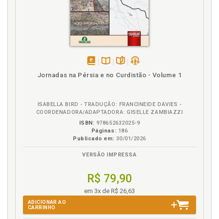
disponível
Disponível
páginas
podcast
Jornadas na Pérsia e no Curdistão - Volume 1
em
na
eBook
B.V.
ISABELLA BIRD - TRADUÇÃO: FRANCINEIDE DAVIES -
COORDENADORA/ADAPTADORA: GISELLE ZAMBIAZZI
ISBN:
978652632025-9
Páginas:
186
Publicado em:
30/01/2026
VERSÃO IMPRESSA
R$ 79,90
em 3x de R$ 26,63
ADICIONAR AO
CARRINHO