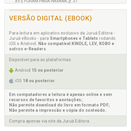
XV E FORAM PARA HAVANA, p. 37
XVI O AMOR, p. 39
XVII O RETORNO PARA A CIDADE PEQUENA, p. 40
VERSÃO DIGITAL (EBOOK)
XVIII O FIM, p. 41
SEGUNDA PARTE - OUTRAS HISTÓRIAS, p. 45
Para leitura em aplicativo exclusivo da Juruá Editora -
A MINHA AVÓ ERA UM BARATO, p. 47
Juruá eBooks - para
Smartphones e Tablets
rodando
A ÚLTIMA VIAGEM, p. 48
iOS e Android.
Não compatível KINDLE, LEV, KOBO e
ARGUMENTO, p. 51
outros e-Readers
.
INFÂNCIA, p. 52
Disponível para as plataformas:
JOÃO E MARIA, p. 53
JUÍZO, p. 54
Android
15 ou posterior
MARIA, p. 56
iOS
18 ou posterior
O CENTRO DAS ATENÇÕES, p. 58
O TABARÉU SEDUTOR, p. 59
Em computadores a leitura é apenas online e sem
O TIO, p. 62
recursos de favoritos e anotações;
TERESINA, p. 63
Não permite download do livro em formato PDF;
UM CONTO POR FAZER, p. 64
Não permite a impressão e cópia do conteúdo.
UM JOGO DE FUTEBOL, p. 65
Compra apenas via site da Juruá Editora.
PODER E HISTÓRIA, p. 67
A MORTE DO ASSALTANTE, p. 68