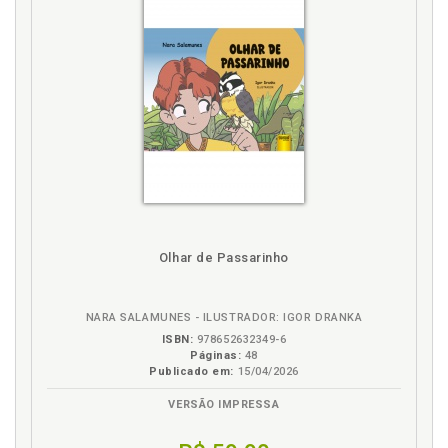
Psicóloga CRP: 12/14618. Mestra em Saúde e
Desenvolvimento Psicológico pela UFSC. Pesquisadora
atuante nas linhas de pesquisa da Psicologia Ambiental,
Aprendizagem e Cognição. Formação em Neurofeedback
pela Brain-Trainer. Atua em consultório particular com
atendimentos dentro da linha das Psicoterapias Cognitivo-
Comportamentais de Terceira Geração. Coordenadora de
cursos de Pós-Graduação pelo Instituto Educar Brasil na área
de Psicologia e Educação. Autora e Organizadora de Livros e
Materiais Terapêuticos na área da Psicologia e Educação.
Membra da Equipe Editorial da Revista Portuguesa de
Psicologia da Aparência.
Olhar de Passarinho
NARA SALAMUNES - ILUSTRADOR: IGOR DRANKA
ISBN:
978652632349-6
Páginas:
48
Publicado em:
15/04/2026
VERSÃO IMPRESSA