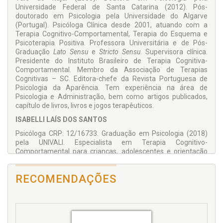
Universidade Federal de Santa Catarina (2012). Pós-
doutorado em Psicologia pela Universidade do Algarve
(Portugal). Psicóloga Clínica desde 2001, atuando com a
Terapia Cognitivo-Comportamental, Terapia do Esquema e
Psicoterapia Positiva. Professora Universitária e de Pós-
Graduação
Lato Sensu
e
Stricto Sensu
. Supervisora clínica.
Presidente do Instituto Brasileiro de Terapia Cognitiva-
Comportamental. Membro da Associação de Terapias
Cognitivas – SC. Editora-chefe da Revista Portuguesa de
Psicologia da Aparência. Tem experiência na área de
Psicologia e Administração, bem como artigos publicados,
capítulo de livros, livros e jogos terapêuticos.
ISABELLI LAÍS DOS SANTOS
Psicóloga CRP: 12/16733. Graduação em Psicologia (2018)
pela UNIVALI. Especialista em Terapia Cognitivo-
Comportamental para crianças, adolescentes e orientação
para pais pela Instituição COGNITIVO. Especialista em Terapia
Cognitivo-Comportamental pela Universidade AVANTIS.
RECOMENDAÇÕES
Psicóloga clínica desde 2018, atuando com a Terapia
Cognitivo-Comporta-mental. Tem experiência em livros e
jogos terapêuticos no contexto infantil.
NATANNA TAYNARA SCHÜTZ