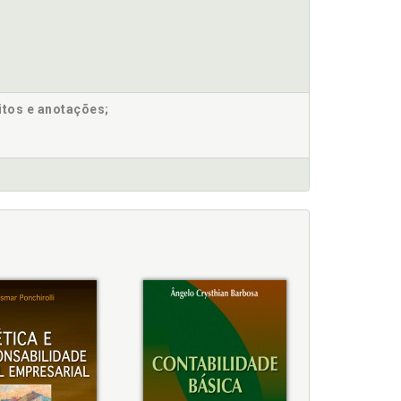
RIII, p. 118
90
o de um investimento, p. 119
apital Próprio, p. 121
itos e anotações;
 escrituração, p. 93
empresarial, p. 142
seus tipos, p. 144
ivas, passivas e de resultados, p. 40
o de Estoques, p. 128
 econômico-financeira, p. 153
nálise de balanço, p. 153