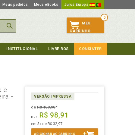
Meus pedidos
Meus eBooks
Juruá Europa
0
MEU
CARRINHO
INSTITUCIONAL
LIVREIROS
CONSINTER
o e
ira -
VERSÃO IMPRESSA
de
R$ 109,90
*
R$ 98,91
por
em 3x de R$ 32,97
ADICIONAR AO CARRINHO