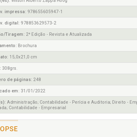
(es):
Wilson Alberto Zappa Hoog
v. impressa:
978655605947-1
v. digital:
978853629573-2
ão/Tiragem:
2ª Edição - Revista e Atualizada
amento:
Brochura
ato:
15,0x21,0 cm
:
308grs.
ro de páginas:
248
icado em:
31/01/2022
s):
Administração; Contabilidade - Perícia e Auditoria; Direito - Em
ada; Contabilidade - Empresarial
NOPSE