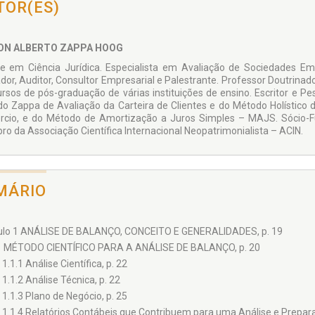
TOR(ES)
gnóstico de exposição de capital;
bertura de capital e emissão de debêntures ou outros valores mobiliário
studos de probabilidades de situações patrimoniais;
ON ALBERTO ZAPPA HOOG
studo de ampliação de mercados, abertura de filiais;
e em Ciência Jurídica. Especialista em Avaliação de Sociedades Emp
dor, Auditor, Consultor Empresarial e Palestrante. Professor Doutrinado
isão, fusão, incorporação e liquidação de empresas;
rsos de pós-graduação de várias instituições de ensino. Escritor e Pes
rícias judiciais e auditorias;
o Zappa de Avaliação da Carteira de Clientes e do Método Holístico 
cio, e do Método de Amortização a Juros Simples – MAJS. Sócio-F
aboração de propostas de recuperação judicial ou extrajudicial;
o da Associação Científica Internacional Neopatrimonialista – ACIN.
studo da estrutura de capitais aplicados no estabelecimento empresaria
nálise da capacidade econômico-financeira e avaliação de acervos técnic
entificação de patologias patrimoniais; e
MÁRIO
 aferição de capacidade econômico-financeira, para fins de licitações.
ulo 1 ANÁLISE DE BALANÇO, CONCEITO E GENERALIDADES, p. 19
1 MÉTODO CIENTÍFICO PARA A ANÁLISE DE BALANÇO, p. 20
1.1.1 Análise Científica, p. 22
1.1.2 Análise Técnica, p. 22
1.1.3 Plano de Negócio, p. 25
1.1.4 Relatórios Contábeis que Contribuem para uma Análise e Prepara