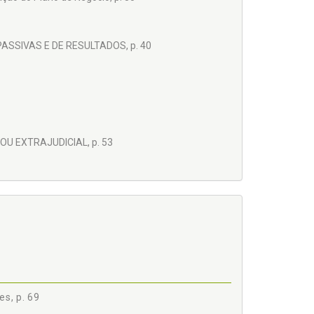
SSIVAS E DE RESULTADOS, p. 40
U EXTRAJUDICIAL, p. 53
ATOS E DE UMA ONEROSIDADE EXCESSIVA, p. 67
ICITAÇÕES, p. 69
ções, p. 78
es, p. 69