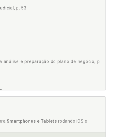
dicial, p. 53
ALANÇO, p. 90
uperação Judicial ou Extrajudicial, p. 90
 SUA ESCRITURAÇÃO, p. 93
 análise e preparação do plano de negócio, p.
106
86
215
para
s, p. 140
Smartphones e Tablets
rodando iOS e
nção - TRPL, p. 113