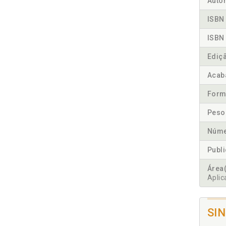
Autor
ISBN 
ISBN 
Ediç
Acab
Form
Peso
Núme
Publ
Área(
Aplic
SI