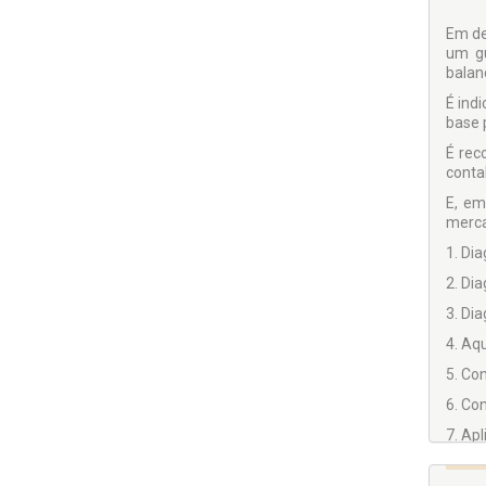
Em de
um gu
balan
É ind
base p
É rec
contab
E, em
merca
1. Di
2. Di
3. Di
4. Aq
5. Co
6. Co
7. Apl
8. Av