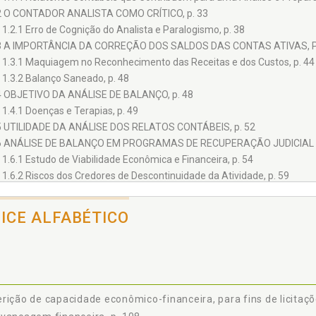
2 O CONTADOR ANALISTA COMO CRÍTICO, p. 33
1.2.1 Erro de Cognição do Analista e Paralogismo, p. 38
3 A IMPORTÂNCIA DA CORREÇÃO DOS SALDOS DAS CONTAS ATIVAS, PA
1.3.1 Maquiagem no Reconhecimento das Receitas e dos Custos, p. 44
1.3.2 Balanço Saneado, p. 48
4 OBJETIVO DA ANÁLISE DE BALANÇO, p. 48
1.4.1 Doenças e Terapias, p. 49
5 UTILIDADE DA ANÁLISE DOS RELATOS CONTÁBEIS, p. 52
6 ANÁLISE DE BALANÇO EM PROGRAMAS DE RECUPERAÇÃO JUDICIAL O
1.6.1 Estudo de Viabilidade Econômica e Financeira, p. 54
1.6.2 Riscos dos Credores de Descontinuidade da Atividade, p. 59
7 VALORIMETRIA DOS ATIVOS, p. 62
8 DEPENDÊNCIA ECONÔMICA, p. 64
DICE ALFABÉTICO
9 DIAGNÓSTICO DE DESEQUILÍBRIO ECONÔMICO-FINANCEIRO DE CONTR
10 AFERIÇÃO DE CAPACIDADE ECONÔMICO-FINANCEIRA, PARA FINS DE L
1.10.1 Função e Responsabilidade do Ordenador de Despesas em Licita
1.10.2 A Violação de Princípios, p. 80
1.10.3 Responsabilidade do Contador, p. 81
rição de capacidade econômico-financeira, para fins de licitaçõ
11 ANÁLISE HORIZONTAL E VERTICAL, p. 83