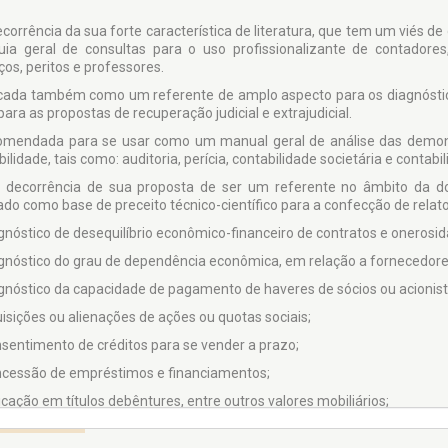
corrência da sua forte característica de literatura, que tem um viés d
ia geral de consultas para o uso profissionalizante de contadores, 
ços, peritos e professores.
icada também como um referente de amplo aspecto para os diagnóstic
ara as propostas de recuperação judicial e extrajudicial.
omendada para se usar como um manual geral de análise das demonst
ilidade, tais como: auditoria, perícia, contabilidade societária e contabi
 decorrência de sua proposta de ser um referente no âmbito da dou
do como base de preceito técnico-científico para a confecção de relato
agnóstico de desequilíbrio econômico-financeiro de contratos e onerosi
agnóstico do grau de dependência econômica, em relação a fornecedore
agnóstico da capacidade de pagamento de haveres de sócios ou acionist
uisições ou alienações de ações ou quotas sociais;
nsentimento de créditos para se vender a prazo;
ncessão de empréstimos e financiamentos;
icação em títulos debêntures, entre outros valores mobiliários;
aliação de uma gestão;