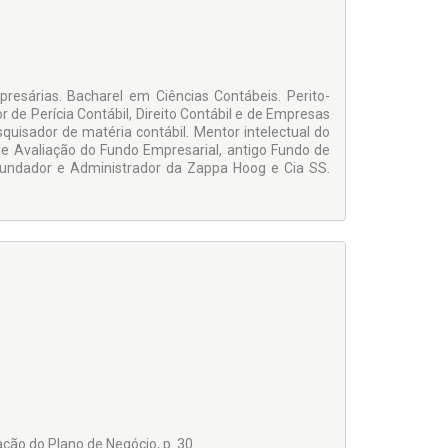
s;
resárias. Bacharel em Ciências Contábeis. Perito-
r de Perícia Contábil, Direito Contábil e de Empresas
quisador de matéria contábil. Mentor intelectual do
de Avaliação do Fundo Empresarial, antigo Fundo de
undador e Administrador da Zappa Hoog e Cia SS.
l;
os para fins de licitações ou concorrências;
ção do Plano de Negócio, p. 30