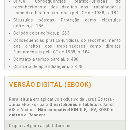
CF/88. Consequências prático-jurídicas do
3.1.1 Constituição, p. 125
reconhecimento dos direitos dos trabalhadores
como direitos fundamentais pela CF de 1988, p. 184
3.1.2 Lei, p. 125
3.1.3 Normas internacionais, p. 126
Cláusulas pétreas. Proteção como cláusulas
pétreas, p. 186
3.1.4 Princípios jurídicos, p. 127
3.1.5 Regulamento, p. 127
Colisão de princípios, p. 263
3.1.6 Portarias, p. 128
Consequências prático-jurídicas do reconhecimento
dos direitos dos trabalhadores como direitos
3.1.7 Jurisprudência, p. 128
fundamentais pela CF de 1988, p. 184
3.1.8 Doutrina, p. 130
Contrato a tempo parcial, p. 480
3.1.9 Sentença normativa, p. 131
3.1.10 Direito comparado, p. 131
Contrato de aprendizagem, p. 478
3.1.11 Direito comum, p. 132
Contrato de atleta profissional, p. 480
3.2 Principais Fontes Autônomas, p. 135
Contrato de atleta profissional, p. 480
VERSÃO DIGITAL (EBOOK)
3.2.1 Convenção coletiva, p. 135
Contrato de trabalho intermitente, p. 457
3.2.2 Acordo coletivo, p. 135
Contrato de trabalho nos planos da existência,
Para leitura em aplicativo exclusivo da Juruá Editora -
3.2.3 Contratos coletivos, p. 136
validade e eficácia, p. 434
Juruá eBooks - para
Smartphones e Tablets
rodando
3.2.4 Regulamento de empresa, p. 136
Contrato de trabalho temporário, p. 473
iOS e Android.
Não compatível KINDLE, LEV, KOBO e
3.2.5 Usos e costumes, p. 137
outros e-Readers
.
Contrato de trabalho. Alteração do contrato de
3.2.6 Disposições contratuais, p. 137
trabalho, p. 521
Disponível para as plataformas:
4 HIERARQUIA DAS FONTES FORMAIS DO DIREITO DO
Contrato de trabalho. Alteração. Alteração da