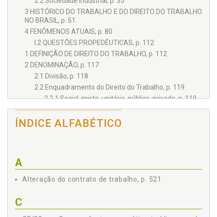
2.2 Sociedade Industrial, p. 35
3 HISTÓRICO DO TRABALHO E DO DIREITO DO TRABALHO
NO BRASIL, p. 51
4 FENÔMENOS ATUAIS, p. 80
I.2 QUESTÕES PROPEDÊUTICAS, p. 112
1 DEFINIÇÃO DE DIREITO DO TRABALHO, p. 112
2 DENOMINAÇÃO, p. 117
2.1 Divisão, p. 118
2.2 Enquadramento do Direito do Trabalho, p. 119
2.2.1 Social, misto, unitário, público, privado, p. 119
2.2.2 Autonomia doutrinária, legislativa, didática e
jurisdicional, p. 121
ÍNDICE ALFABÉTICO
2.2.3 Relações com outros ramos do direito, p. 121
Capítulo II FONTES DO DIREITO DO TRABALHO E QUESTÕES
CORRELATAS, p. 123
A
1 FONTES DO DIREITO DO TRABALHO, p. 123
2 FONTES MATERIAIS E FONTES FORMAIS, p. 124
Alteração do contrato de trabalho, p. 521
2.1 Fontes Materiais, p. 124
2.2 Fontes Formais, p. 124
C
3 FONTES HETERÔNOMAS E AUTÔNOMAS, p. 125
3.1 As Principais Fontes Heterônomas, p. 125