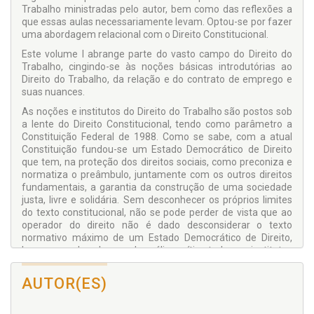
Trabalho ministradas pelo autor, bem como das reflexões a
que essas aulas necessariamente levam. Optou-se por fazer
uma abordagem relacional com o Direito Constitucional.
Este volume I abrange parte do vasto campo do Direito do
Trabalho, cingindo-se às noções básicas introdutórias ao
Direito do Trabalho, da relação e do contrato de emprego e
suas nuances.
As noções e institutos do Direito do Trabalho são postos sob
a lente do Direito Constitucional, tendo como parâmetro a
Constituição Federal de 1988. Como se sabe, com a atual
Constituição fundou-se um Estado Democrático de Direito
que tem, na proteção dos direitos sociais, como preconiza e
normatiza o preâmbulo, juntamente com os outros direitos
fundamentais, a garantia da construção de uma sociedade
justa, livre e solidária. Sem desconhecer os próprios limites
do texto constitucional, não se pode perder de vista que ao
operador do direito não é dado desconsiderar o texto
normativo máximo de um Estado Democrático de Direito,
bem como de colocar sob análise crítica todos os institutos
e conceitos para torná-los coerentes e íntegros sob o viés
dos princípios e valores constitucionais.
AUTOR(ES)
Espera-se que esta iniciativa seja bem recebida e que sirva
para os desideratos acima indicados, o que só o tempo