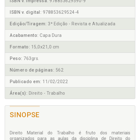
ISBN v. impressa:
978853629590-9
ISBN v. digital:
978853629524-4
Edição/Tiragem:
3ª Edição - Revista e Atualizada
Acabamento:
Capa Dura
Formato:
15,0x21,0 cm
Peso:
763grs.
Número de páginas:
562
Publicado em:
11/02/2022
Área(s):
Direito - Trabalho
SINOPSE
Direito Material do Trabalho é fruto dos materiais
organizados para as aulas da disciplina de Direito do