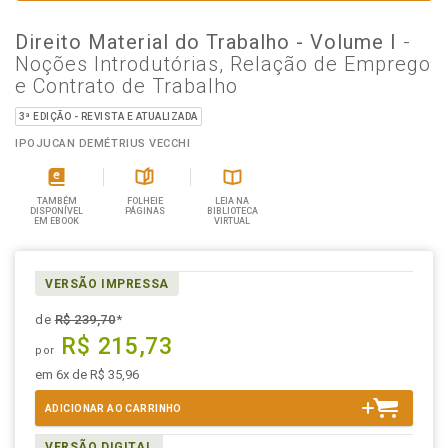
Direito Material do Trabalho - Volume I
-
Noções Introdutórias, Relação de Emprego
e Contrato de Trabalho
3ª EDIÇÃO - REVISTA E ATUALIZADA
IPOJUCAN DEMÉTRIUS VECCHI
TAMBÉM
FOLHEIE
LEIA NA
DISPONÍVEL
PÁGINAS
BIBLIOTECA
EM EBOOK
VIRTUAL
VERSÃO IMPRESSA
de
R$ 239,70
*
R$ 215,73
por
em 6x de R$ 35,96
ADICIONAR AO CARRINHO
VERSÃO DIGITAL