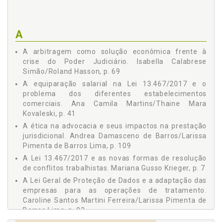
Caroline Santos Martini Ferreira / Larissa Pimenta de Barros
Lima, p. 93
A TRANSFORMAÇÃO DIGITAL E O MUNDO VUCA - Rosine
A
Hasson Marques, p. 103
A ÉTICA NA ADVOCACIA E SEUS IMPACTOS NA PRESTAÇÃO
A arbitragem como solução econômica frente à
JURISDICIONAL - Andrea Damasceno de Barros / Larissa
crise do Poder Judiciário. Isabella Calabrese
Pimenta de Barros Lima, p. 109
Simão/Roland Hasson, p. 69
PROCESSO ELETRÔNICO JUDICIAL: BENEFÍCIOS PARA A
EMPRESA - Fernando Pamplona Barry, p. 123
A equiparação salarial na Lei 13.467/2017 e o
problema dos diferentes estabelecimentos
comerciais. Ana Camila Martins/Thaine Mara
Kovaleski, p. 41
A ética na advocacia e seus impactos na prestação
jurisdicional. Andrea Damasceno de Barros/Larissa
Pimenta de Barros Lima, p. 109
A Lei 13.467/2017 e as novas formas de resolução
de conflitos trabalhistas. Mariana Gusso Krieger, p. 7
A Lei Geral de Proteção de Dados e a adaptação das
empresas para as operações de tratamento.
Caroline Santos Martini Ferreira/Larissa Pimenta de
Barros Lima, p. 93