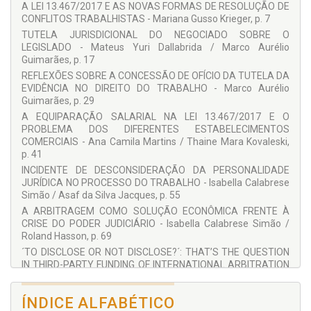
A LEI 13.467/2017 E AS NOVAS FORMAS DE RESOLUÇÃO DE
Felipe Hasson
CONFLITOS TRABALHISTAS - Mariana Gusso Krieger, p. 7
Fernando Pamplona Barry
TUTELA JURISDICIONAL DO NEGOCIADO SOBRE O
LEGISLADO - Mateus Yuri Dallabrida / Marco Aurélio
Isabella Calabrese Simão
Guimarães, p. 17
Larissa Pimenta de Barros Lima
REFLEXÕES SOBRE A CONCESSÃO DE OFÍCIO DA TUTELA DA
EVIDÊNCIA NO DIREITO DO TRABALHO - Marco Aurélio
Marco Aurélio Guimarães
Guimarães, p. 29
Mariana Gusso Krieger
A EQUIPARAÇÃO SALARIAL NA LEI 13.467/2017 E O
PROBLEMA DOS DIFERENTES ESTABELECIMENTOS
Mateus Yuri Dallabrida
COMERCIAIS - Ana Camila Martins / Thaine Mara Kovaleski,
Roland Hasson
p. 41
Rosine Hasson Marques
INCIDENTE DE DESCONSIDERAÇÃO DA PERSONALIDADE
JURÍDICA NO PROCESSO DO TRABALHO - Isabella Calabrese
Thaine Mara Kovaleski
Simão / Asaf da Silva Jacques, p. 55
A ARBITRAGEM COMO SOLUÇÃO ECONÔMICA FRENTE À
CRISE DO PODER JUDICIÁRIO - Isabella Calabrese Simão /
Roland Hasson, p. 69
´TO DISCLOSE OR NOT DISCLOSE?´: THAT’S THE QUESTION
IN THIRD-PARTY FUNDING OF INTERNATIONAL ARBITRATION
- Felipe Hasson (Ph.D, FCIArb), p. 81
A LEI GERAL DE PROTEÇÃO DE DADOS E A ADAPTAÇÃO
ÍNDICE ALFABÉTICO
DAS EMPRESAS PARA AS OPERAÇÕES DE TRATAMENTO -