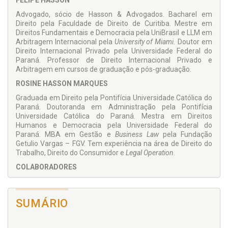
FELIPE HASSON
advocacia e seu impacto na prestação jurisdicional, e se
encerra com uma análise sobre o processo eletrônico e os
Advogado, sócio de Hasson & Advogados. Bacharel em
benefícios da digitalização em especial para as grandes
Direito pela Faculdade de Direito de Curitiba. Mestre em
empresas litigantes. O objetivo do trabalho é contribuir para o
Direitos Fundamentais e Democracia pela UniBrasil e LLM em
aprimoramento da advocacia, bem como dar publicidade às
Arbitragem Internacional pela
University of Miami.
Doutor em
produções acadêmicas desenvolvidas pelos advogados em
Direito Internacional Privado pela Universidade Federal do
programas de pós-graduação, Mestrado e Doutorado.
Paraná. Professor de Direito Internacional Privado e
Arbitragem em cursos de graduação e pós-graduação.
ROSINE HASSON MARQUES
Graduada em Direito pela Pontifícia Universidade Católica do
Paraná. Doutoranda em Administração pela Pontifícia
Universidade Católica do Paraná. Mestra em Direitos
Humanos e Democracia pela Universidade Federal do
Paraná. MBA em Gestão e
Business Law
pela Fundação
Getulio Vargas – FGV. Tem experiência na área de Direito do
Trabalho, Direito do Consumidor e
Legal Operation
.
COLABORADORES
Ana Camila Martins
Andrea Damasceno de Barros
SUMÁRIO
Asaf da Silva Jacques
Caroline Santos Martini Ferreira