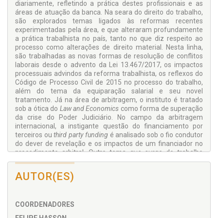
diariamente, refletindo a prática destes profissionais e as
áreas de atuação da banca. Na seara do direito do trabalho,
são explorados temas ligados às reformas recentes
experimentadas pela área, e que alteraram profundamente
a prática trabalhista no país, tanto no que diz respeito ao
processo como alterações de direito material. Nesta linha,
são trabalhadas as novas formas de resolução de conflitos
laborais desde o advento da Lei 13.467/2017, os impactos
processuais advindos da reforma trabalhista, os reflexos do
Código de Processo Civil de 2015 no processo do trabalho,
além do tema da equiparação salarial e seu novel
tratamento. Já na área de arbitragem, o instituto é tratado
sob a ótica do
Law and Economics
como forma de superação
da crise do Poder Judiciário. No campo da arbitragem
internacional, a instigante questão do financiamento por
terceiros ou
third party funding
é analisado sob o fio condutor
do dever de revelação e os impactos de um financiador no
procedimento arbitral. Outro tema que surge do trabalho
desenvolvido pelo escritório e que cresce em importância a
cada dia reside no direito digital e na proteção e tratamento
AUTOR(ES)
de dados, em especial após o advento da Lei Geral de
Proteção de Dados no Brasil. Neste contexto, são
trabalhadas as adaptações que devem ser enfrentadas
COORDENADORES
pelas empresas para que estejam de acordo com a nova
normativa. Ao final, a obra traz um estudo sobre a ética na