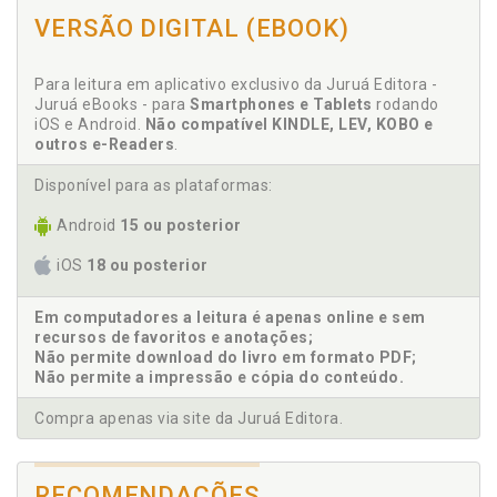
A transformação digital e o mundo VUCA. Rosine
VERSÃO DIGITAL (EBOOK)
Hasson Marques, p. 103
Advocacia. A ética na advocacia e seus impactos na
prestação jurisdicional. Andrea Damasceno de
Para leitura em aplicativo exclusivo da Juruá Editora -
Barros/Larissa Pimenta de Barros Lima, p. 109
Juruá eBooks - para
Smartphones e Tablets
rodando
Ana Camila Martins. A equiparação salarial na Lei
iOS e Android.
Não compatível KINDLE, LEV, KOBO e
outros e-Readers
.
13.467/2017 e o problema dos diferentes
estabelecimentos comerciais. Ana Camila
Disponível para as plataformas:
Martins/Thaine Mara Kovaleski, p. 41
Andrea Damasceno de Barros. A ética na advocacia
Android
15 ou posterior
e seus impactos na prestação jurisdicional. Andrea
Damasceno de Barros/Larissa Pimenta de Barros
iOS
18 ou posterior
Lima, p. 109
Arbitragem como solução econômica frente à crise
Em computadores a leitura é apenas online e sem
do Poder Judiciário. Isabella Calabrese
recursos de favoritos e anotações;
Simão/Roland Hasson, p. 69
Não permite download do livro em formato PDF;
Não permite a impressão e cópia do conteúdo.
Asaf da Silva Jacques. Incidente de
desconsideração da personalidade jurídica no
Compra apenas via site da Juruá Editora.
processo do trabalho. Isabella Calabrese
Simão/Asaf da Silva Jacques, p. 55
RECOMENDAÇÕES