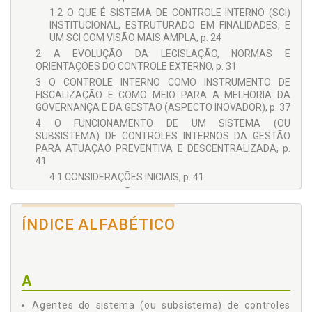
1.2 O QUE É SISTEMA DE CONTROLE INTERNO (SCI)
INSTITUCIONAL, ESTRUTURADO EM FINALIDADES, E
UM SCI COM VISÃO MAIS AMPLA, p. 24
2 A EVOLUÇÃO DA LEGISLAÇÃO, NORMAS E
ORIENTAÇÕES DO CONTROLE EXTERNO, p. 31
3 O CONTROLE INTERNO COMO INSTRUMENTO DE
FISCALIZAÇÃO E COMO MEIO PARA A MELHORIA DA
GOVERNANÇA E DA GESTÃO (ASPECTO INOVADOR), p. 37
4 O FUNCIONAMENTO DE UM SISTEMA (OU
SUBSISTEMA) DE CONTROLES INTERNOS DA GESTÃO
PARA ATUAÇÃO PREVENTIVA E DESCENTRALIZADA, p.
41
4.1 CONSIDERAÇÕES INICIAIS, p. 41
4.2 A OTIMIZAÇÃO DO CONTROLE INTERNO COM A
ESTRUTURAÇÃO E INSTITUCIONALIZAÇÃO DO
SISTEMA (OU SUBSISTEMA) DE CONTROLES
ÍNDICE ALFABÉTICO
INTERNOS DA GESTÃO, p. 45
4.3 A IMPLEMENTAÇÃO E MANUTENÇÃO DO SISTEMA
(OU SUBSISTEMA) DE CONTROLES INTERNOS DA
GESTÃO (CIGE), p. 46
A
4.4 A OPERACIONALIZAÇÃO DO SISTEMA DE
CONTROLE, p. 47
Agentes do sistema (ou subsistema) de controles