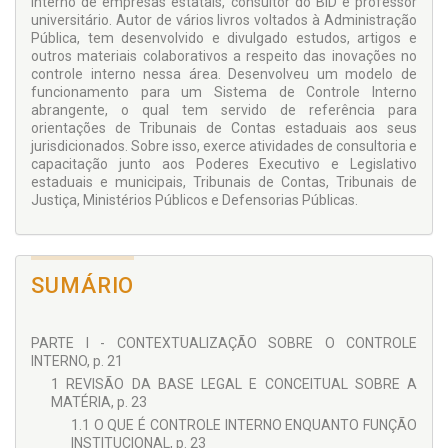
interno de empresas estatais, consultor do BID e professor
percebido que somente a definição de princípios e diretrizes
universitário. Autor de vários livros voltados à Administração
em normativos a respeito dos controles internos não
Pública, tem desenvolvido e divulgado estudos, artigos e
assegura que estes sejam, efetivamente, observados pela
outros materiais colaborativos a respeito das inovações no
estrutura de governo. É necessário que se mostre um
controle interno nessa área. Desenvolveu um modelo de
caminho, um modelo para ser seguido, até para fins de
funcionamento para um Sistema de Controle Interno
uniformização de entendimento e de procedimentos. Tenho
abrangente, o qual tem servido de referência para
plena convicção de que este livro poderá colaborar nesse
orientações de Tribunais de Contas estaduais aos seus
sentido.
jurisdicionados. Sobre isso, exerce atividades de consultoria e
capacitação junto aos Poderes Executivo e Legislativo
Assim, esta obra é dedicada àqueles que estão dispostos a
estaduais e municipais, Tribunais de Contas, Tribunais de
buscar conhecimento para ações inovadoras e, mesmo em
Justiça, Ministérios Públicos e Defensorias Públicas.
seu âmbito de atuação, aceitam o desafio de procurar
agregar valor à Administração Pública brasileira. Evitam a
postura de limitar-se a fazer somente aquilo que a lei exige e
o controle externo fiscaliza, assim como de ficar se
espelhando na experiência de outras instituições.
SUMÁRIO
PARTE I - CONTEXTUALIZAÇÃO SOBRE O CONTROLE
INTERNO, p. 21
1 REVISÃO DA BASE LEGAL E CONCEITUAL SOBRE A
MATÉRIA, p. 23
1.1 O QUE É CONTROLE INTERNO ENQUANTO FUNÇÃO
INSTITUCIONAL, p. 23