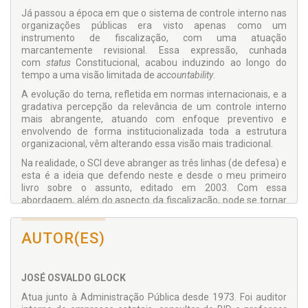
Já passou a época em que o sistema de controle interno nas
organizações públicas era visto apenas como um
instrumento de fiscalização, com uma atuação
marcantemente revisional. Essa expressão, cunhada
com
status
Constitucional, acabou induzindo ao longo do
tempo a uma visão limitada de
accountability
.
A evolução do tema, refletida em normas internacionais, e a
gradativa percepção da relevância de um controle interno
mais abrangente, atuando com enfoque preventivo e
envolvendo de forma institucionalizada toda a estrutura
organizacional, vêm alterando essa visão mais tradicional.
Na realidade, o SCI deve abranger as três linhas (de defesa) e
esta é a ideia que defendo neste e desde o meu primeiro
livro sobre o assunto, editado em 2003. Com essa
abordagem, além do aspecto da fiscalização, pode se tornar
instrumento de suporte à governança e à própria gestão,
pois tanto a governança como função direcionadora e a
AUTOR(ES)
gestão como função realizadora necessitam de eficácia e
confiabilidade nos controles internos. Para tal, é preciso estar
inserido no próprio processo de gestão, atuando de forma
atrelada ao gerenciamento por processos e à gestão de
JOSÉ OSVALDO GLOCK
riscos.
Atua junto à Administração Pública desde 1973. Foi auditor
Em minhas atividades de consultoria e capacitação tenho