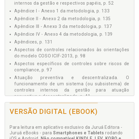
4.5 A AVALIAÇÃO DOS CONTROLES INTERNOS, p. 48
internos da gestão e respectivos papéis, p. 52
4.6 O CONTROLE VERTICAL E O CONTROLE POR
Apêndice I - Anexo 1 da metodologia, p. 133
PROCESSOS DE TRABALHO (VISÃO SISTÊMICA), p. 49
Apêndice II - Anexo 2 da metodologia, p. 135
4.7 OS AGENTES DO SISTEMA (OU SUBSISTEMA) DE
Apêndice III - Anexo 3 da metodologia, p. 137
CONTROLES INTERNOS DA GESTÃO E RESPECTIVOS
PAPÉIS, p. 52
Apêndice IV - Anexo 4 da metodologia, p. 139
4.8 AS INSTRUÇÕES NORMATIVAS DO CIGE, p. 52
Apêndices, p. 131
4.9 OS INDICADORES DE CONTROLE INTERNO, p. 54
Aspectos de controles relacionados às orientações
5 O CONTROLE INTERNO NO CONTEXTO DO MODELO DAS
do modelo COSO ICIF-2013, p. 98
TRÊS LINHAS, DO IIA - THE INSTITUTE OF INTERNAL
Aspectos específicos de controles sobre riscos de
AUDITORS, p. 55
compliance, p. 97
6 O MODELO DE REFERÊNCIA COSO ICIF-2013 COMO
Atuação preventiva e descentralizada. O
INSTRUMENTO DE APOIO NO ESTABELECIMENTO DE
funcionamento de um sistema (ou subsistema) de
CONTROLES, p. 59
controles internos da gestão para atuação
7 AS VINCULAÇÕES ENTRE O COMPLIANCE E UM
preventiva e descentralizada, p. 41
SISTEMA (OU SUBSISTEMA) DE CONTROLES INTERNOS
DA GESTÃO, p. 65
Avaliação dos controles internos, p. 48
PARTE II - A GESTÃO DE RISCOS COMO BASE PARA O
VERSÃO DIGITAL (EBOOK)
APRIMORAMENTO DOS CONTROLES INTERNOS, p. 67
C
1 CONTROLE - CONTROLES INTERNOS -
Para leitura em aplicativo exclusivo da Juruá Editora -
PROCEDIMENTOS DE CONTROLE - PONTOS DE
Categorias (tipos) de riscos para fins de
Juruá eBooks - para
Smartphones e Tablets
rodando
CONTROLE, p. 69
estabelecimento de controles, p. 73
iOS e Android.
Não compatível KINDLE, LEV, KOBO e