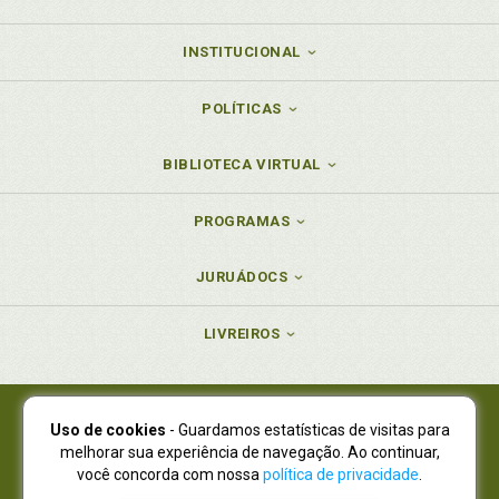
INSTITUCIONAL
POLÍTICAS
BIBLIOTECA VIRTUAL
PROGRAMAS
JURUÁDOCS
LIVREIROS
Uso de cookies
- Guardamos estatísticas de visitas para
Juruá Editora Ltda., CNPJ 77.535.508/0001-19
melhorar sua experiência de navegação. Ao continuar,
Juruá Informática Ltda., CNPJ 01.701.561/0001-80
você concorda com nossa
política de privacidade
.
NOVO ENDEREÇO:
R. Flávio Dallegrave, 7665, São Lourenço |