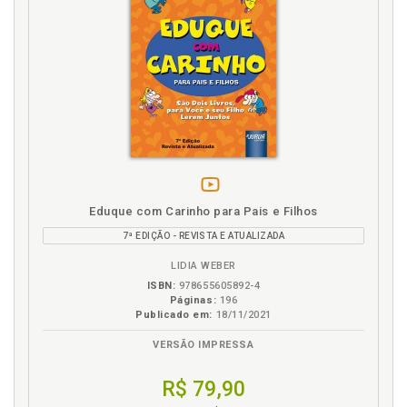
vídeo
Eduque com Carinho para Pais e Filhos
da
7ª EDIÇÃO - REVISTA E ATUALIZADA
obra
LIDIA WEBER
ISBN:
978655605892-4
Páginas:
196
Publicado em:
18/11/2021
VERSÃO IMPRESSA
R$ 79,90