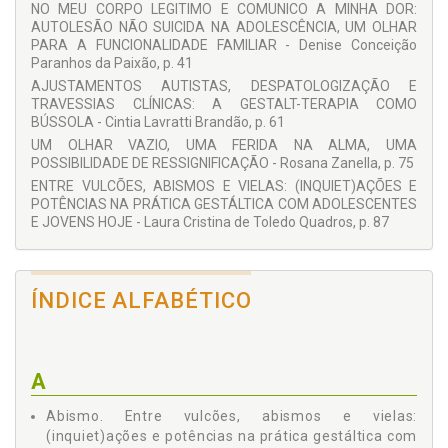
NO MEU CORPO LEGITIMO E COMUNICO A MINHA DOR:
Cintia Lavratti Brandão
AUTOLESÃO NÃO SUICIDA NA ADOLESCÊNCIA, UM OLHAR
Daniela Magalhães da Silva
PARA A FUNCIONALIDADE FAMILIAR - Denise Conceição
Denise Conceição Paranhos da Paixão
Paranhos da Paixão, p. 41
Laura Cristina de Toledo Quadros
AJUSTAMENTOS AUTISTAS, DESPATOLOGIZAÇÃO E
Myrian Bove Fernandes
TRAVESSIAS CLÍNICAS: A GESTALT-TERAPIA COMO
Rosana Zanella
BÚSSOLA - Cintia Lavratti Brandão, p. 61
UM OLHAR VAZIO, UMA FERIDA NA ALMA, UMA
POSSIBILIDADE DE RESSIGNIFICAÇÃO - Rosana Zanella, p. 75
ENTRE VULCÕES, ABISMOS E VIELAS: (INQUIET)AÇÕES E
POTÊNCIAS NA PRÁTICA GESTÁLTICA COM ADOLESCENTES
E JOVENS HOJE - Laura Cristina de Toledo Quadros, p. 87
ÍNDICE ALFABÉTICO
A
Abismo. Entre vulcões, abismos e vielas:
(inquiet)ações e potências na prática gestáltica com