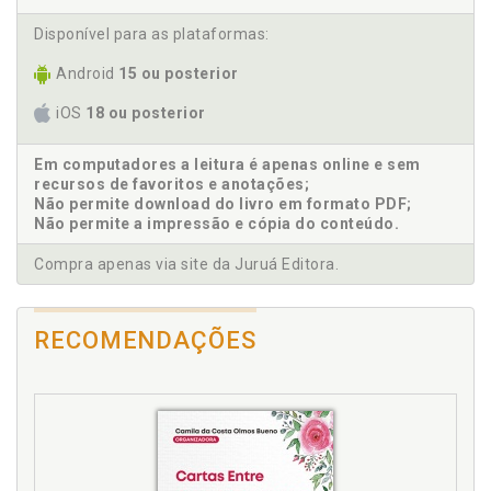
Cintia Lavratti Brandão, p. 61
Disponível para as plataformas:
Autolesão. No meu corpo legitimo e comunico a
minha dor: autolesão não suicida na adolescência,
Android
15 ou posterior
um olhar para a funcionalidade familiar. Denise
Conceição Paranhos da Paixão, p. 41
iOS
18 ou posterior
C
Em computadores a leitura é apenas online e sem
recursos de favoritos e anotações;
Cintia Lavratti Brandão. Ajustamentos autistas,
Não permite download do livro em formato PDF;
despatologização e travessias clínicas: a gestalt-
Não permite a impressão e cópia do conteúdo.
terapia como bússola, p. 61
Compra apenas via site da Juruá Editora.
Clínica gestáltica. O sofrimento infantojuvenil na
clínica gestáltica com famílias: a psicoterapia como
travessia para possíveis reconfigurações. Daniela
Magalhães da Silva, p. 9
RECOMENDAÇÕES
Criança. O sofrimento da criança/adolescente não
conforme de gênero e sua família. Myrian Bove
Fernandes, p. 27
D