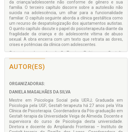
da criança/adolescente não conforme de gênero e sua
família. O terceiro capítulo discorre sobre a autolesão não
suicida na adolescência, um olhar para a funcionalidade
familiar. O capítulo seguinte aborda a clínica gestáltica como
um recurso de despatologização dos ajustamentos autistas.
O quinto capítulo discute o papel do psicoterapeuta diante da
fragilidade da criança e do adolescente vítima de abuso
sexual. A obra encerra com um texto que retrata as dores,
crises e potências da clínica com adolescentes.
O terceiro volume da coleção Teoria e Práticas em Gestalt-
Terapia é um convite sensível para mergulharmos nas dores
do existir de crianças e adolescentes, mas não só isso. É um
AUTOR(ES)
recurso para auxiliar na prática clínica gestáltica
infantojuvenil, com base em reflexões teóricas e
compartilhamento de casos clínicos.
ORGANIZADORAS:
DANIELA MAGALHÃES DA SILVA
Mestre em Psicologia Social pela UERJ; Graduada em
Psicologia pela UGF; Gestalt-terapeuta há 27 anos pela Vita
Clínica de Psicoterapia. Coordenadora da Pós-graduação em
Gestalt-terapia da Universidade Veiga de Almeida. Docente e
supervisora do curso de Psicologia desta universidade.
Diretora e docente do Ampliando Fronteiras – Instituto de