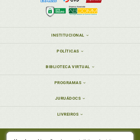
possibilidade de ressignificação. Rosana Zanella, p.
75
V
INSTITUCIONAL
Viela. Entre vulcões, abismos e vielas: (inquiet)ações
e potências na prática gestáltica com adolescentes
e jovens hoje. Laura Cristina de Toledo Quadros, p.
POLÍTICAS
87
Vulcão. Entre vulcões, abismos e vielas:
BIBLIOTECA VIRTUAL
(inquiet)ações e potências na prática gestáltica com
adolescentes e jovens hoje. Laura Cristina de Toledo
PROGRAMAS
Quadros, p. 87
JURUÁDOCS
LIVREIROS