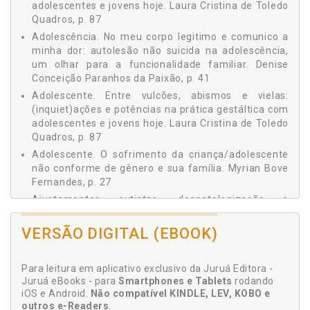
adolescentes e jovens hoje. Laura Cristina de Toledo
Quadros, p. 87
Adolescência. No meu corpo legitimo e comunico a
minha dor: autolesão não suicida na adolescência,
um olhar para a funcionalidade familiar. Denise
Conceição Paranhos da Paixão, p. 41
Adolescente. Entre vulcões, abismos e vielas:
(inquiet)ações e potências na prática gestáltica com
adolescentes e jovens hoje. Laura Cristina de Toledo
Quadros, p. 87
Adolescente. O sofrimento da criança/adolescente
não conforme de gênero e sua família. Myrian Bove
Fernandes, p. 27
Ajustamentos autistas, despatologização e
travessias clínicas: a gestalt-terapia como bússola.
Cintia Lavratti Brandão, p. 61
VERSÃO DIGITAL (EBOOK)
Alma. Um olhar vazio, uma ferida na alma, uma
possibilidade de ressignificação. Rosana Zanella, p.
Para leitura em aplicativo exclusivo da Juruá Editora -
75
Juruá eBooks - para
Smartphones e Tablets
rodando
Autismo. Ajustamentos autistas, despatologização
iOS e Android.
Não compatível KINDLE, LEV, KOBO e
e travessias clínicas: a gestalt-terapia como bússola.
outros e-Readers
.