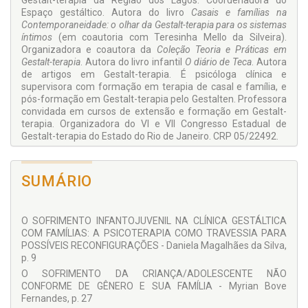
Gestalt-terapia da Região dos Lagos. Coordenadora do
Espaço gestáltico. Autora do livro
Casais e famílias na
Contemporaneidade: o olhar da Gestalt-terapia para os sistemas
íntimos
(em coautoria com Teresinha Mello da Silveira).
Organizadora e coautora da
Coleção Teoria e Práticas em
Gestalt-terapia
. Autora do livro infantil
O diário de Teca
. Autora
de artigos em Gestalt-terapia. É psicóloga clínica e
supervisora com formação em terapia de casal e família, e
pós-formação em Gestalt-terapia pelo Gestalten. Professora
convidada em cursos de extensão e formação em Gestalt-
terapia. Organizadora do VI e VII Congresso Estadual de
Gestalt-terapia do Estado do Rio de Janeiro. CRP 05/22492.
CARLA MACHADO ALEGRIA
Gestalt-terapeuta desde 1987. Psicóloga concursada em
SUMÁRIO
saúde pública desde 1992, atuando no ambulatório de saúde
mental, sexualidade e nos últimos 5 anos no Programa
IST/AIDS. Mestre em HIV/aids pela Universidade Federal do
O SOFRIMENTO INFANTOJUVENIL NA CLÍNICA GESTÁLTICA
Estado do Rio de Janeiro. Especialista em educação em
COM FAMÍLIAS: A PSICOTERAPIA COMO TRAVESSIA PARA
saúde pública pela Universidade Federal Fluminense.
POSSÍVEIS RECONFIGURAÇÕES - Daniela Magalhães da Silva,
Formação em terapia de casal e família. Supervisora clínica.
p. 9
Diretora do Instituto Ampliando Fronteiras. Autora de artigos
em Gestalt-terapia. Organizadora e coautora da
O SOFRIMENTO DA CRIANÇA/ADOLESCENTE NÃO
Coleção
Teoria e Práticas em Gestalt-terapia
CONFORME DE GÊNERO E SUA FAMÍLIA - Myrian Bove
. CRP 05/12629.
Fernandes, p. 27
COLABORADORES: