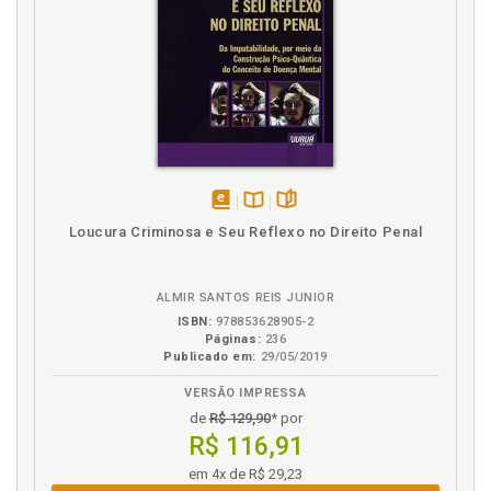
F
Fenômeno da criminalidade à luz do pensamento
criminológico, p. 52
H
Historicidade da pena de prisão e os reflexos no
direito ao desenvolvimento, p. 64
Histórico. Contextualizando o processo de
disponível
Disponível
páginas
Loucura Criminosa e Seu Reflexo no Direito Penal
construção histórica e internacionalização dos
em
na
direitos humanos, p. 27
eBook
B.V.
ALMIR SANTOS REIS JUNIOR
I
ISBN:
978853628905-2
Páginas:
236
Inferno de Dante Alighieri. Sistema carcerário
Publicado em:
29/05/2019
brasileiro: um retrato do Inferno de Dante Alighieri,
p. 79
VERSÃO IMPRESSA
de
R$ 129,90
* por
Introdução, p. 21
R$ 116,91
J
em 4x de R$ 29,23