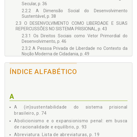
Secular, p. 36
2.2.2 A Dimensão Social do Desenvolvimento
Sustentável, p. 38
2.3 O DESENVOLVIMENTO COMO LIBERDADE E SUAS
REPERCUSSÕES NO SISTEMA PRISIONAL, p. 43
2.3.1 Os Direitos Sociais como Vetor Primordial do
Desenvolvimento, p. 46
2.3.2 A Pessoa Privada de Liberdade no Contexto da
Noção Moderna de Cidadania, p. 49
2.4 A CRIMINALIDADE COMO UM PROBLEMA SOCIAL, p.
52
ÍNDICE ALFABÉTICO
2.4.1 O Fenômeno da Criminalidade à Luz do
Pensamento Criminológico, p. 52
2.4.2 O Resgate da Cidadania no Ambiente Prisional
como Instrumento de Reinserção e Emancipação
A
Social, p. 57
3 A PENA DE PRIVAÇÃO DA LIBERDADE À LUZ DO DIREITO
A (in)sustentabilidade do sistema prisional
AO DESENVOLVIMENTO: ORIGEM, EVOLUÇÃO E CRISE, p. 61
brasileiro, p. 74
3.1 A HISTORICIDADE DA PENA DE PRISÃO E OS
Abolicionismo e o expansionismo penal: em busca
REFLEXOS NO DIREITO AO DESENVOLVIMENTO, p. 64
de racionalidade e equilíbrio, p. 93
3.1.1 Do Modelo Custodial ao Período Humanitário, p.
Abreviatura. Lista de abreviaturas, p. 19
64