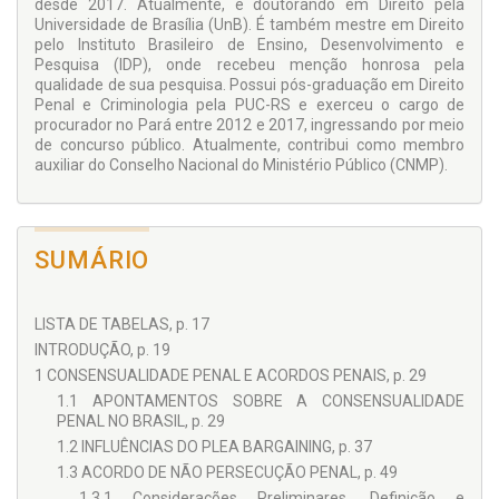
desde 2017. Atualmente, é doutorando em Direito pela
de pós-graduação e todos aqueles comprometidos com o
Universidade de Brasília (UnB). É também mestre em Direito
aperfeiçoamento da justiça criminal.
pelo Instituto Brasileiro de Ensino, Desenvolvimento e
Pesquisa (IDP), onde recebeu menção honrosa pela
qualidade de sua pesquisa. Possui pós-graduação em Direito
Penal e Criminologia pela PUC-RS e exerceu o cargo de
procurador no Pará entre 2012 e 2017, ingressando por meio
de concurso público. Atualmente, contribui como membro
auxiliar do Conselho Nacional do Ministério Público (CNMP).
SUMÁRIO
LISTA DE TABELAS, p. 17
INTRODUÇÃO, p. 19
1 CONSENSUALIDADE PENAL E ACORDOS PENAIS, p. 29
1.1 APONTAMENTOS SOBRE A CONSENSUALIDADE
PENAL NO BRASIL, p. 29
1.2 INFLUÊNCIAS DO PLEA BARGAINING, p. 37
1.3 ACORDO DE NÃO PERSECUÇÃO PENAL, p. 49
1.3.1 Considerações Preliminares, Definição e