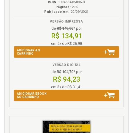
M
ISBN:
978655605886-3
Páginas:
296
Publicado em:
20/09/2021
Magistrado. Papel do magistrado na homologação,
p. 61
VERSÃO IMPRESSA
Ministério Público brasileiro. Perfil constitucional do
de
R$ 149,90
* por
Ministério Público brasileiro, p. 69
R$ 134,91
Ministério Público pós-1988, obrigatoriedade da
em 5x de R$ 26,98
ação penal e lineamentos de política criminal, p. 67
ADICIONAR AO
Ministério Público. Delimitando o Ministério Público
CARRINHO
resolutivo, p. 75
VERSÃO DIGITAL
Ministério Público. Delimitando o papel do Ministério
Público no cenário político-criminal, p. 112
de
R$ 104,70
* por
R$ 94,23
Ministério Público. Resolutividade do Ministério
Público no âmbito do sistema jurídico-penal, p. 82
em 3x de R$ 31,41
ADICIONAR EBOOK
AO CARRINHO
N
Não persecução penal. Acordo, p. 49
Natureza jurídica. Considerações preliminares,
definição e natureza jurídica, p. 49
Números do ANPP no Brasil entre 2020 e 2023, p.