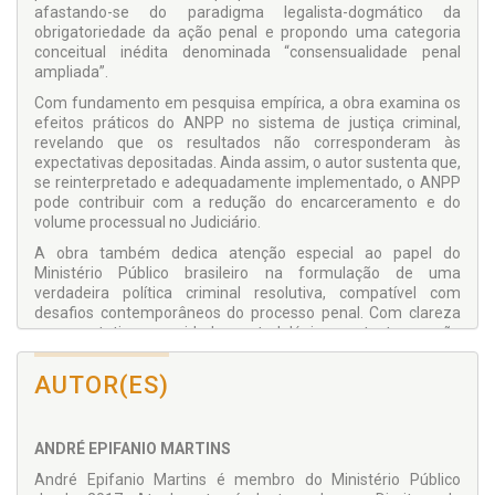
afastando-se do paradigma legalista-dogmático da
obrigatoriedade da ação penal e propondo uma categoria
conceitual inédita denominada “consensualidade penal
ampliada”.
Com fundamento em pesquisa empírica, a obra examina os
efeitos práticos do ANPP no sistema de justiça criminal,
revelando que os resultados não corresponderam às
expectativas depositadas. Ainda assim, o autor sustenta que,
se reinterpretado e adequadamente implementado, o ANPP
pode contribuir com a redução do encarceramento e do
volume processual no Judiciário.
A obra também dedica atenção especial ao papel do
Ministério Público brasileiro na formulação de uma
verdadeira política criminal resolutiva, compatível com
desafios contemporâneos do processo penal. Com clareza
argumentativa e cuidado metodológico, o texto propõe
soluções legislativas e institucionais para o refinamento do
instituto.
AUTOR(ES)
Reconhecida com menção honrosa pelo Instituto Brasileiro
de Ensino, Desenvolvimento e Pesquisa (IDP), esta obra,
fruto de dissertação de mestrado, revela-se como leitura
ANDRÉ EPIFANIO MARTINS
imprescindível para membros do Ministério Público,
André Epifanio Martins é membro do Ministério Público
magistrados, advogados, defensores públicos, estudantes