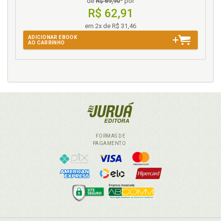
Público no âmbito do sistema jurídico-penal, p. 82
de
R$ 69,90
* por
R$ 62,91
Sistema prisional brasileiro: estatísticas atuais, p.
127
em 2x de R$ 31,46
ADICIONAR EBOOK
T
AO CARRINHO
Tabelas. Lista de tabelas, p. 17
Técnica resolutiva. Acordo de não persecução penal
como técnica resolutiva no âmbito criminal, p. 87
Teoria à prática: visualizando as potencialidades
político-criminais do ANPP, p. 142
FORMAS DE
PAGAMENTO