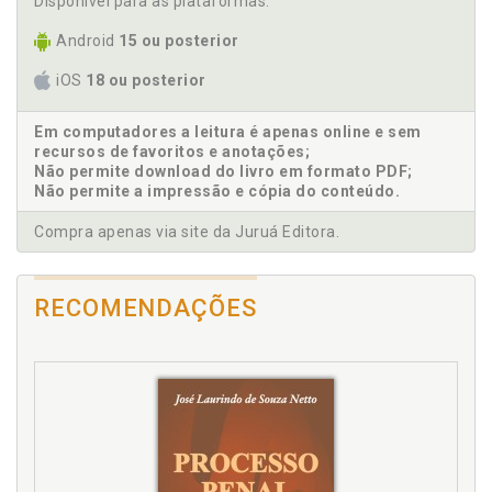
ANPP. Números do ANPP no Brasil entre 2020 e
Disponível para as plataformas:
REFERÊNCIAS, p. 169
2023, p. 133
Android
15 ou posterior
ANPP. Teoria à prática: visualizando as
potencialidades político-criminais do ANPP, p. 142
iOS
18 ou posterior
Apontamentos sobre a consensualidade penal no
Brasil, p. 29
Em computadores a leitura é apenas online e sem
Aprimoramento legislativo. Proposta de
recursos de favoritos e anotações;
aprimoramento legislativo, p. 152
Não permite download do livro em formato PDF;
Não permite a impressão e cópia do conteúdo.
Aproximação conceitual: o que é política criminal?, p.
102
Compra apenas via site da Juruá Editora.
Atual estado de coisas: um olhar sobre o sistema de
justiça criminal brasileiro, p. 123
Atual quantitativo de processos criminais, p. 125
RECOMENDAÇÕES
B
Brasil. Apontamentos sobre a consensualidade
penal no Brasil, p. 29
C