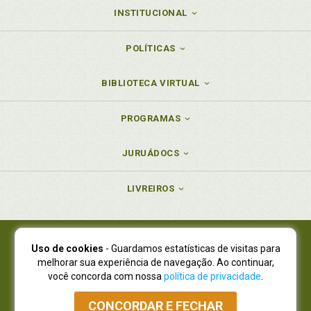
INSTITUCIONAL
POLÍTICAS
BIBLIOTECA VIRTUAL
PROGRAMAS
JURUÁDOCS
LIVREIROS
Uso de cookies
- Guardamos estatísticas de visitas para
Juruá Editora Ltda., CNPJ 77.535.508/0001-19
melhorar sua experiência de navegação. Ao continuar,
Juruá Informática Ltda., CNPJ 01.701.561/0001-80
você concorda com nossa
política de privacidade
.
NOVO ENDEREÇO:
R. Flávio Dallegrave, 7665, São Lourenço |
Curitiba - Paraná - CEP 82210-310
CONCORDAR E FECHAR
Atendimento: (41) 4009-3900
|
Vendas Atacado: (41) 4009-3939
|