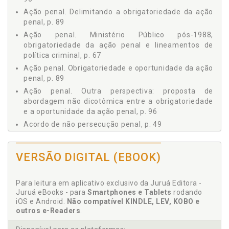
2.3.1 Aproximação Conceitual: o Que é Política
Ação penal. Delimitando a obrigatoriedade da ação
Criminal?, p. 102
penal, p. 89
2.3.2 Delimitando a Política Processual Penal, p. 109
Ação penal. Ministério Público pós-1988,
2.3.3 Delimitando o Papel do Ministério Público no
obrigatoriedade da ação penal e lineamentos de
Cenário Político-Criminal, p. 112
política criminal, p. 67
3 POTENCIALIDADES E ALCANCE DO ACORDO DE NÃO
Ação penal. Obrigatoriedade e oportunidade da ação
PERSECUÇÃO PENAL, p. 121
penal, p. 89
3.1 PRESSUPOSTOS DE CONSTRUÇÃO ARGUMENTATIVA,
p. 122
Ação penal. Outra perspectiva: proposta de
abordagem não dicotômica entre a obrigatoriedade
3.2 O ATUAL ESTADO DE COISAS: UM OLHAR SOBRE O
SISTEMA DE JUSTIÇA CRIMINAL BRASILEIRO, p. 123
e a oportunidade da ação penal, p. 96
3.2.1 O Atual Quantitativo de Processos Criminais, p.
Acordo de não persecução penal, p. 49
125
Acordo de não persecução penal como técnica
3.2.2 Sistema Prisional Brasileiro: Estatísticas Atuais, p.
resolutiva no âmbito criminal, p. 87
127
VERSÃO DIGITAL (EBOOK)
Acordo de não persecução penal. Potencialidades e
3.2.3 Os Números do ANPP no Brasil Entre 2020 e
alcance do acordo de não persecução penal, p. 121
2023, p. 133
Para leitura em aplicativo exclusivo da Juruá Editora -
Acordos penais. Consensualidade penal e acordos
3.3 DA TEORIA À PRÁTICA: VISUALIZANDO AS
Juruá eBooks - para
Smartphones e Tablets
rodando
penais, p. 29
POTENCIALIDADES POLÍTICO-CRIMINAIS DO ANPP, p. 142
iOS e Android.
Não compatível KINDLE, LEV, KOBO e
Âmbito criminal. Acordo de não persecução penal
3.4 PROPOSTA DE APRIMORAMENTO LEGISLATIVO, p.
outros e-Readers
.
152
como técnica resolutiva no âmbito criminal, p. 87
CONSIDERAÇÕES FINAIS, p. 155