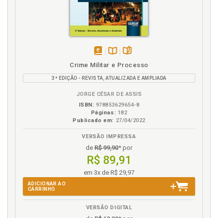
Pressupostos de construção argumentativa, p. 122
Processos criminais. Atual quantitativo de processos
criminais, p. 125
Processual penal. Delimitando a política processual
penal, p. 109
disponível
Disponível
páginas
Proposta de aprimoramento legislativo, p. 152
Crime Militar e Processo
em
na
3ª EDIÇÃO - REVISTA, ATUALIZADA E AMPLIADA
eBook
B.V.
R
JORGE CÉSAR DE ASSIS
Referências, p. 169
ISBN:
978853629654-8
Páginas:
182
Requisitos e condições, p. 54
Publicado em:
27/04/2022
Resolutividade do Ministério Público no âmbito do
sistema jurídico-penal, p. 82
VERSÃO IMPRESSA
de
R$ 99,90
* por
S
R$ 89,91
em 3x de R$ 29,97
Sistema de justiça criminal brasileiro. Atual estado
ADICIONAR AO
de coisas: um olhar sobre o sistema de justiça
CARRINHO
criminal brasileiro, p. 123
Sistema jurídico-penal. Resolutividade do Ministério
VERSÃO DIGITAL