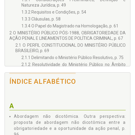
Natureza Jurídica, p. 49
1.3.2 Requisitos e Condições, p. 54
1.3.3 Cláusulas, p. 58
1.3.4 O Papel do Magistrado na Homologação, p. 61
2 O MINISTÉRIO PÚBLICO PÓS-1988, OBRIGATORIEDADE DA
AÇÃO PENAL E LINEAMENTOS DE POLÍTICA CRIMINAL, p. 67
2.1 O PERFIL CONSTITUCIONAL DO MINISTÉRIO PÚBLICO
BRASILEIRO, p. 69
2.1.1 Delimitando o Ministério Público Resolutivo, p. 75
2.1.2 Resolutividade do Ministério Público no Âmbito
do Sistema Jurídico-Penal, p. 82
2.1.3 Acordo de Não Persecução Penal como Técnica
ÍNDICE ALFABÉTICO
Resolutiva no Âmbito Criminal, p. 87
2.2 OBRIGATORIEDADE E OPORTUNIDADE DA AÇÃO
PENAL, p. 89
2.2.1 Delimitando a Obrigatoriedade da Ação Penal, p.
A
89
2.2.2 Outra Perspectiva: Proposta de Abordagem Não
Abordagem não dicotômica. Outra perspectiva:
Dicotômica Entre a Obrigatoriedade e a Oportunidade
proposta de abordagem não dicotômica entre a
da Ação Penal, p. 96
obrigatoriedade e a oportunidade da ação penal, p.
2.3 LINEAMENTOS DE POLÍTICA CRIMINAL, p. 102
96