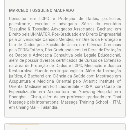
operações. Ao adotar práticas de proteção de dados, as
empresas não só cumprem com a lei, mas também
MARCELO TOSSULINO MACHADO
investem no crescimento sustentável de suas marcas e na
Consultor em LGPD e Proteção de Dados, professor,
confiança de seus clientes.
palestrante, escritor e advogado. Sócio do escritório
Este livro argumenta que, ao abraçar a LGPD e integrá-la às
Tossulino & Tossulino Advogados Associados. Bacharel em
estratégias de negócios, as empresas não só demonstram
Direito pela UNIMATER. Pós-Graduado em Direito Empresarial
responsabilidade e respeito pelos direitos dos titulares dos
pela Universidade Candido Mendes, em Direito da Proteção e
dados, mas também se colocam em uma posição de
Uso de Dados pela Faculdade Única, em Ciências Criminais
destaque no mercado. A conformidade com a LGPD é,
pelo CERS/Estácio, Pós-Graduando em Lei Geral de Proteção
portanto, mais do que uma obrigação legal; é uma estratégia
de Dados e Advocacia Consultiva pela Legale Educacional,
inteligente para quem busca inovar, crescer e se destacar no
além de possuir diversos certificados de Cursos de Extensão
cenário empresarial atual.
na área de Proteção de Dados e LGPD, Mediação e Justiça
Restaurativa. Fluente em língua inglesa. Além da formação
jurídica, é Bacharel em Ciência da Saúde com Mestrado em
Acupuntura e Medicina Oriental pelo Atlantic Institute of
Oriental Medicine em Fort Lauderdale – USA, com Curso de
Especialização em Acupuntura no Yueyang Hospital em
Shanghai - China, além de ser professor graduado em Thai
Massage pelo International Massage Training School – ITM,
em Chiang Mai – Tailândia.