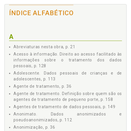
3.12 CONSENTIMENTO, p. 37
ÍNDICE ALFABÉTICO
3.13 BLOQUEIO, p. 37
3.14 ELIMINAÇÃO, p. 38
3.15 TRANSFERÊNCIA INTERNACIONAL, p. 38
3.16 USO COMPARTILHADO, p. 38
A
3.17 RELATÓRIO DE IMPACTO À PROTEÇÃO DE DADOS
PESSOAIS - RIPD, p. 38
Abreviaturas nesta obra, p. 21
3.18 ÓRGÃO DE PESQUISA, p. 39
Acesso à informação. Direito ao acesso facilitado às
3.19 AUTORIDADE NACIONAL DE PROTEÇÃO DE DADOS -
informações sobre o tratamento dos dados
ANPD, p. 39
pessoais, p. 128
4 OS FUNDAMENTOS DA LEI GERAL DE PROTEÇÃO DE
Adolescente. Dados pessoais de crianças e de
DADOS PESSOAIS - LGPD, p. 41
adolescentes, p. 113
4.1 O RESPEITO À PRIVACIDADE, p. 41
Agente de tratamento, p. 36
4.2 A AUTODETERMINAÇÃO INFORMATIVA, p. 42
Agente de tratamento. Definição sobre quem são os
4.3 DA LIBERDADE DE EXPRESSÃO, DE INFORMAÇÃO, DE
agentes de tratamento de pequeno porte, p. 158
COMUNICAÇÃO E DE OPINIÃO, p. 43
Agentes de tratamento de dados pessoais, p. 149
4.4 DA INVIOLABILIDADE DA INTIMIDADE, DA HONRA E DA
IMAGEM, p. 44
Anonimato. Dados anonimizados e
pseudoanonimizados, p. 112
4.5 O DESENVOLVIMENTO ECONÔMICO E TECNOLÓGICO E
A INOVAÇÃO, p. 45
Anonimização, p. 36