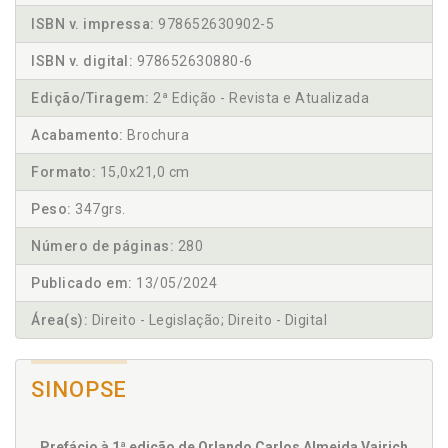
ISBN v. impressa:
978652630902-5
ISBN v. digital:
978652630880-6
Edição/Tiragem:
2ª Edição - Revista e Atualizada
Acabamento:
Brochura
Formato:
15,0x21,0 cm
Peso:
347grs.
Número de páginas:
280
Publicado em:
13/05/2024
Área(s):
Direito - Legislação; Direito - Digital
SINOPSE
Prefácio à 1ª edição de Orlando Carlos Almeida Vairich