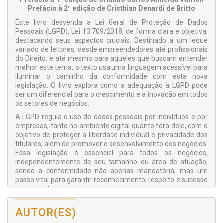
Prefácio à 2ª edição de Cristhian Denardi de Britto
Este livro desvenda a Lei Geral de Proteção de Dados
Pessoais (LGPD), Lei 13.709/2018, de forma clara e objetiva,
destacando seus aspectos cruciais. Destinado a um leque
variado de leitores, desde empreendedores até profissionais
do Direito, e até mesmo para aqueles que buscam entender
melhor este tema, o texto usa uma linguagem acessível para
iluminar o caminho da conformidade com esta nova
legislação. O livro explora como a adequação à LGPD pode
ser um diferencial para o crescimento e a inovação em todos
os setores de negócios.
A LGPD regula o uso de dados pessoais por indivíduos e por
empresas, tanto no ambiente digital quanto fora dele, com o
objetivo de proteger a liberdade individual e privacidade dos
titulares, além de promover o desenvolvimento dos negócios.
Essa legislação é essencial para todos os negócios,
independentemente de seu tamanho ou área de atuação,
sendo a conformidade não apenas mandatória, mas um
passo vital para garantir reconhecimento, respeito e sucesso
no mercado.
Longe de ser vista como um entrave, a LGPD apresenta-se
AUTOR(ES)
como uma grande oportunidade para empreendedores e
profissionais que utilizam dados pessoais em suas