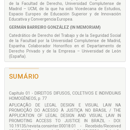
de la Facultad de Derecho, Universidad Complutense de
Madrid – UCM, de la que ha sido Vicedecana de Estudios,
Espacio Europeo de Educación Superior y de Innovación
Educativa y Convergencia Europea.
GERMÁN BARREIRO GONZÁLEZ (IN MEMORIAM)
Catedrático de Derecho del Trabajo y de la Seguridad Social
de la Facultad por la Universidad Complutense de Madrid,
Espanha. Colaborador Honorífico en el Departamento de
Derecho Privado y de la Empresa – Universidad de León
(España).
GONÇALO S. DE MELO BANDEIRA
Professor Adjunto e Coordenador das Ciências
SUMÁRIO
JurídicoFundamentais na ESG/IPCA, Minho, Portugal.
Professor Convidado do Mestrado na Universidade do Minho.
Investigador do CEDU – Centro de Estudos em Direito da
Capítulo 01 - DIREITOS DIFUSOS, COLETIVOS E INDIVIDUAIS
União Europeia. Doutor e Licenciado pela Faculdade de Direito
HOMOGÊNEOS, p. 77
da Universidade de Coimbra. Mestre pela Faculdade de
Direito da Universidade Católica Portuguesa.
APLICAÇÃO DE LEGAL DESIGN E VISUAL LAW NA
PROMOÇÃO DO ACESSO À JUSTIÇA NO BRASIL / THE
ANTÔNIO CÉSAR BOCHENEK
APPLICATION OF LEGAL DESIGN AND VISUAL LAW IN
Doutor pela Universidade de Coimbra, Professor da Escola
PROMOTING ACCESS TO JUSTICE IN BRAZIL - DOI:
Nacional de Formação e Aperfeiçoamento de Magistrado –
10.19135/revista.consinter.00018.01 - Recebido/Received