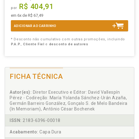
R$ 404,91
por
em 6x de R$ 67,49
ADICIONAR AO CARRINHO
* Desconto não cumulativo com outras promoções, incluindo
P.A.P.
,
Cliente Fiel
e
desconto de autores
FICHA TÉCNICA
Autor(es):
Diretor Executivo e Editor: David Vallespín
Pérez - Codireção: María Yolanda Sánchez-Urán Azaña,
Germán Barreiro González, Gonçalo S. de Melo Bandeira
(In Memoriam), Antônio César Bochenek
ISSN:
2183-6396-00018
Acabamento:
Capa Dura