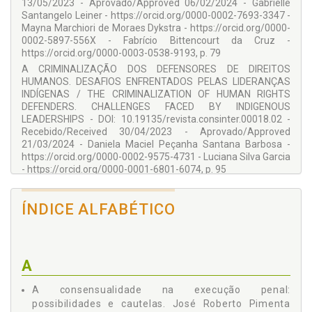
ENFAM e na Universidade Estadual de Ponta Grossa – UEPG.
13/05/2023 - Aprovado/Approved 06/02/2024 - Gabrielle
Santangelo Leiner - https://orcid.org/0000-0002-7693-3347 -
COMITÊ DE DIREÇÃO ADJUNTA – SECRETARÍA:
Mayna Marchiori de Moraes Dykstra - https://orcid.org/0000-
NOMEÍ JIMÉNEZ CARDONA
0002-5897-556X - Fabrício Bittencourt da Cruz -
https://orcid.org/0000-0003-0538-9193, p. 79
Profesora de Derecho Mercantil de la Universitat de
A CRIMINALIZAÇÃO DOS DEFENSORES DE DIREITOS
Barcelona, Barcelona, España.
HUMANOS. DESAFIOS ENFRENTADOS PELAS LIDERANÇAS
NANCY VERNENGO PELLEJERO
INDÍGENAS / THE CRIMINALIZATION OF HUMAN RIGHTS
DEFENDERS. CHALLENGES FACED BY INDIGENOUS
Profesora de Derecho Procesal de la Universitat de
LEADERSHIPS - DOI: 10.19135/revista.consinter.00018.02 -
Barcelona, Barcelona, España.
Recebido/Received 30/04/2023 - Aprovado/Approved
Avaliador Técnico: PROF. DR. DEILTON RIBEIRO BRASIL
21/03/2024 - Daniela Maciel Peçanha Santana Barbosa -
https://orcid.org/0000-0002-9575-4731 - Luciana Silva Garcia
Técnico de Suporte Digital: DAVID VALLESPÍN ROMERO
- https://orcid.org/0000-0001-6801-6074, p. 95
COLABORADORES
O DIREITO DE ACESSO ÀS FUNÇÕES PÚBLICAS E A
JURISPRUDÊNCIA RECENTE DA CORTE INTERAMERICANA DE
Alessandra Valle Salino
ÍNDICE ALFABÉTICO
DIREITOS HUMANOS RELATIVA A INTEGRANTES DOS
Alex Silva Gonçalves
SISTEMAS DE JUSTIÇA: EXPANSÃO DO ÂMBITO DE
PROTEÇÃO EM DEFESA DA DEMOCRACIA? / THE RIGHT TO
Ana Cristina Cremonezi
HAVE ACCESS TO PUBLIC OFFICES AND RECENT
Ana Paula Oriola de Raeffray
JURISPRUDENCE OF THE INTER-AMERICAN COURT OF
A
HUMAN RIGHTS REGARDING MEMBERS OF JUSTICE
Anderson Filipini Ribeiro
SYSTEMS: EXPANDING THE SCOPE OF PROTECTION IN
A consensualidade na execução penal:
DEFENSE OF DEMOCRACY? - DOI:
André Luiz Batista Neves
possibilidades e cautelas. José Roberto Pimenta
10.19135/revista.consinter.00018.03 - Recebido/Received