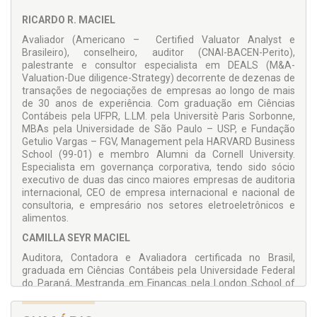
completa da formatação do relatório ou laudo do analista ou
avaliador independente, com as descrições de limitações
RICARDO R. MACIEL
existentes e comentários relevantes acerca dos principais
Avaliador (Americano – Certified Valuator Analyst e
procedimentos a serem adotados para obter uma avaliação
Brasileiro), conselheiro, auditor (CNAI-BACEN-Perito),
precisa e com substância qualitativa e quantitativa.
palestrante e consultor especialista em DEALS (M&A-
Valuation-Due diligence-Strategy) decorrente de dezenas de
transações de negociações de empresas ao longo de mais
de 30 anos de experiência. Com graduação em Ciências
Contábeis pela UFPR, L.LM. pela Universitè Paris Sorbonne,
MBAs pela Universidade de São Paulo – USP, e Fundação
Getulio Vargas – FGV, Management pela HARVARD Business
School (99-01) e membro Alumni da Cornell University.
Especialista em governança corporativa, tendo sido sócio
executivo de duas das cinco maiores empresas de auditoria
internacional, CEO de empresa internacional e nacional de
consultoria, e empresário nos setores eletroeletrônicos e
alimentos.
CAMILLA SEYR MACIEL
Auditora, Contadora e Avaliadora certificada no Brasil,
graduada em Ciências Contábeis pela Universidade Federal
do Paraná, Mestranda em Finanças pela London School of
Business and Finance. Foi executiva da Price Waterhouse
Coopers – PwC no Brasil durante cinco anos. Atualmente é