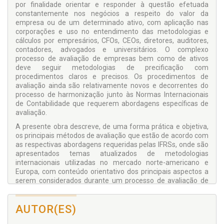
por finalidade orientar e responder à questão efetuada
constantemente nos negócios a respeito do valor da
empresa ou de um determinado ativo, com aplicação nas
corporações e uso no entendimento das metodologias e
cálculos por empresários, CFOs, CEOs, diretores, auditores,
contadores, advogados e universitários. O complexo
processo de avaliação de empresas bem como de ativos
deve seguir metodologias de precificação com
procedimentos claros e precisos. Os procedimentos de
avaliação ainda são relativamente novos e decorrentes do
processo de harmonização junto às Normas Internacionais
de Contabilidade que requerem abordagens específicas de
avaliação.
A presente obra descreve, de uma forma prática e objetiva,
os principais métodos de avaliação que estão de acordo com
as respectivas abordagens requeridas pelas IFRSs, onde são
apresentados temas atualizados de metodologias
internacionais utilizadas no mercado norte-americano e
Europa, com conteúdo orientativo dos principais aspectos a
serem considerados durante um processo de avaliação de
empresas, cálculos de taxas de desconto, ajustes
necessários para liquidez e de participação, procedimentos
AUTOR(ES)
de preparação das informações requeridas pela principal
metodologia de Fluxo de Caixa descontado, descrição