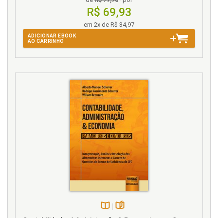
suporte, p. 333
R$ 69,93
Reposição. Valor de reposição, p. 93
em 2x de R$ 34,97
Resultado futuro. Estimando o resultado futuro, p.
ADICIONAR EBOOK
125
AO CARRINHO
S
Sumário das normas de CPC e IFRS aplicáveis, p. 295
Startups. Empresas no middle market & startups e
investidores, p. 261
T
Taxas de desconto e capitalização, p. 145
V
Valor de continuidade de operações, p. 93
Valor de liquidação, p. 93
Valor de reposição, p. 93
Disponível
páginas