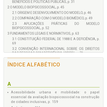
BENEFÍCIOS E POLÍTICAS PÚBLICAS, p. 31
2 O MODELO BIOPSICOSSOCIAL, p. 45
2.1 ORIGEM E DESENVOLVIMENTO DO MODELO, p. 46
2.2 COMPARAÇÃO COM O MODELO BIOMÉDICO, p. 49
2.3 APLICAÇÕES PRÁTICAS DO MODELO
BIOPSICOSSOCIAL, p. 52
3 FUNDAMENTOS LEGAIS E NORMATIVOS, p. 63
3.1 CONSTITUIÇÃO FEDERAL DE 1988 E A DEFICIÊNCIA, p.
69
3.2 CONVENÇÃO INTERNACIONAL SOBRE OS DIREITOS
DAS PESSOAS COM DEFICIÊNCIA (CIDPD), p. 71
3.3 DECRETO 6.949/2009: RATIFICAÇÃO E IMPLICAÇÕES,
p. 74
ÍNDICE ALFABÉTICO
3.4 LEI BRASILEIRA DE INCLUSÃO (LBI) - LEI 13.146/2015,
p. 77
4 FERRAMENTAS E INSTRUMENTOS DE AVALIAÇÃO, p. 83
A
4.1 SISTEMA NACIONAL DE AVALIAÇÃO DA DEFICIÊNCIA
(SISNADEF), p. 89
Acessibilidade urbana e mobilidade: o papel
4.2 LÓGICA FUZZY NA AVALIAÇÃO DA DEFICIÊNCIA, p. 92
essencial da avaliação biopsicossocial na construção
4.3 OUTROS INSTRUMENTOS RELEVANTES, p. 93
de cidades inclusivas, p. 159
5 METODOLOGIAS DE AVALIAÇÃO BIOPSICOSSOCIAL, p. 103