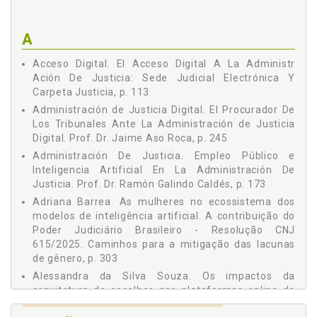
PROBATORIAS DE LAS «DEEPFAKES» / NEW STANDARDS OF
Leticia Fontestad Portalés
CREDIBILITY AND EVIDENTIARY DIFFICULTIES OF THE
"DEEPFAKES" / Prof. Dr. Francisco Ortego Pérez, p. 135
María Ángeles Pérez Marín
A
EL USO DE SISTEMAS DIGITALES EN EL DESARROLLO DE
Nancy Carina Vernengo Pellejero
FUNCIONES JUDICIALES: VENTAJAS Y PREOCUPACIONES /
Acceso Digital. El Acceso Digital A La Administr
THE USE OF DIGITAL SYSTEMS IN THE DEVELOPMENT OF
Ramón Galindo Caldés
Ación De Justicia: Sede Judicial Electrónica Y
JUDICIAL FUNCTIONS: ADVANTAGES AND CAUTIONS / Prof.
Víctor Gómez Martín
Carpeta Justicia, p. 113
Dr. Antonio Madrid Pérez, p. 155
Administración de Justicia Digital. El Procurador De
EMPLEO PÚBLICO E INTELIGENCIA ARTIFICIAL EN LA
Los Tribunales Ante La Administración de Justicia
ADMINISTRACIÓN DE JUSTICIA / PUBLIC EMPLOYMENT AND
ARTIFICIAL INTELLIGENCE IN JUSTICE ADMINISTRATION /
Digital. Prof. Dr. Jaime Aso Roca, p. 245
Prof. Dr. Ramón Galindo Caldés, p. 173
Administración De Justicia. Empleo Público e
CAMPAÑA ELECTORAL E INTELIGENCIA ARTIFICIAL.
Inteligencia Artificial En La Administración De
OBLIGACIONES DE TRANSPARENCIA POR PARTE DE LAS
Justicia. Prof. Dr. Ramón Galindo Caldés, p. 173
PLATAFORMAS DIGITALES Y MOTORES DE BÚSQUEDA /
Adriana Barrea. As mulheres no ecossistema dos
ELECTION CAMPAIGN AND ARTIFICIAL INTELINGENCE.
modelos de inteligência artificial. A contribuição do
TRANSPARENCY OBLIGATIONS FOR DIGITAL PLATFORMS
AND SEARCH ENGINES / Prof. Dr. Jordi Barrat Esteve, p. 189
Poder Judiciário Brasileiro - Resolução CNJ
615/2025. Caminhos para a mitigação das lacunas
BREVES NOTAS SOBRE "TRANSFORMAÇÃO DIGITAL E
de gênero, p. 303
DEONTOLOGIA PROFISSIONAL" / BRIEF NOTES ON DIGITAL
TRANSFORMATION AND PROFESSIONAL ETHICS / Prof. Dr.
Alessandra da Silva Souza. Os impactos da
Gonçalo S. de Melo Bandeira, p. 203
arquitetura de escolhas nas plataformas online de
DERECHO DE DEFENSA Y EFICIENCIA DIGITAL: CONCEPTOS,
resolução de litígios na iniciativa privada, frente à
TENDENCIAS Y PROBLEMAS / RIGHT TO DEFENSE AND