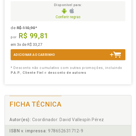
Disponível para:
Conferir regras
de
R$ 110,90
*
R$ 99,81
por
em 3x de R$ 33,27
ADICIONAR AO CARRINHO
* Desconto não cumulativo com outras promoções, incluindo
P.A.P.
,
Cliente Fiel
e
desconto de autores
FICHA TÉCNICA
Autor(es):
Coordinador: David Vallespín Pérez
ISBN v. impressa:
978652631712-9