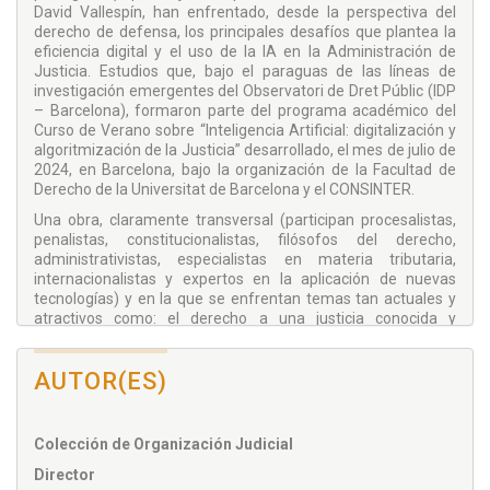
David Vallespín, han enfrentado, desde la perspectiva del
derecho de defensa, los principales desafíos que plantea la
eficiencia digital y el uso de la IA en la Administración de
Justicia. Estudios que, bajo el paraguas de las líneas de
investigación emergentes del Observatori de Dret Públic (IDP
– Barcelona), formaron parte del programa académico del
Curso de Verano sobre “Inteligencia Artificial: digitalización y
algoritmización de la Justicia” desarrollado, el mes de julio de
2024, en Barcelona, bajo la organización de la Facultad de
Derecho de la Universitat de Barcelona y el CONSINTER.
Una obra, claramente transversal (participan procesalistas,
penalistas, constitucionalistas, filósofos del derecho,
administrativistas, especialistas en materia tributaria,
internacionalistas y expertos en la aplicación de nuevas
tecnologías) y en la que se enfrentan temas tan actuales y
atractivos como: el derecho a una justicia conocida y
accesible frente a la brecha digital, los derechos y deberes
digitales en el ámbito de la Administración de Justicia, el
AUTOR(ES)
ciberterrorismo y el ciberodio, las implicaciones de IA en el
ámbito financiero, tributario y fiscal, la consolidación del
expediente digital electrónico, las dificultades probatorias de
las deepfakes, el uso de sistemas digitales en procesos
Colección de Organización Judicial
decisionales, la repercusión del uso de la IA en orden al
Director
empleo público, la influencia de la IA en la preparación y