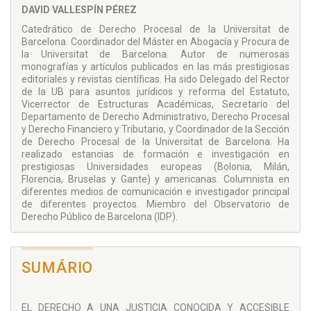
desarrollo de las campañas electorales, la transformación
DAVID VALLESPÍN PÉREZ
digital y su repercusión en los criterios deontológicos, la
estrecha relación, no siempre fácil de conciliar, entre el
Catedrático de Derecho Procesal de la Universitat de
derecho de defensa y la eficiencia digital, los peligros
Barcelona. Coordinador del Máster en Abogacía y Procura de
derivados del avance de la desinformación en orden al
la Universitat de Barcelona. Autor de numerosas
avance de ideologías extremistas, la correcta comprensión
monografías y artículos publicados en las más prestigiosas
del derecho fundamental a la presunción de inocencia, la
editoriales y revistas científicas. Ha sido Delegado del Rector
asistencia jurídica gratuita, las lagunas de género en el
de la UB para asuntos jurídicos y reforma del Estatuto,
ámbito de aplicación de la IA, la ponderación del uso de
Vicerrector de Estructuras Académicas, Secretario del
plataformas on-line en la resolución de controversias, y el
Departamento de Derecho Administrativo, Derecho Procesal
papel de la procura como agente de agilización procesal
y Derecho Financiero y Tributario, y Coordinador de la Sección
implicado en el proceso de digitalización judicial.
de Derecho Procesal de la Universitat de Barcelona. Ha
realizado estancias de formación e investigación en
Una obra escrita hoy, pero pensando en un futuro inmediato
prestigiosas Universidades europeas (Bolonia, Milán,
y que, a buen seguro, puede resultar útil a los estudiosos de
Florencia, Bruselas y Gante) y americanas. Columnista en
las diferentes ramas del Derecho, así como también a
diferentes medios de comunicación e investigador principal
aquellos profesionales jurídicos (abogados, procuradores,
de diferentes proyectos. Miembro del Observatorio de
jueces y magistrados, fiscales y letrados de la administración
Derecho Público de Barcelona (IDP).
de justicia) que deberán manejarse ante un nuevo escenario
de “robotización judicial”, no exento de ciertos riesgos de
Coordinador
“deshumanización”.
JOSÉ MARÍA ASENCIO GALLEGO
SUMÁRIO
Magistrado. Doctor en Derecho. Doctor Honoris Causa. Ex
Letrado del Consejo General del Poder Judicial. Miembro de
la Red Judicial Española de Cooperación Judicial
EL DERECHO A UNA JUSTICIA CONOCIDA Y ACCESIBLE