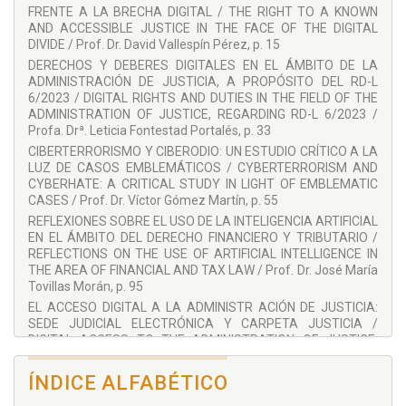
Internacional. Profesor de Derecho Procesal de la
FRENTE A LA BRECHA DIGITAL / THE RIGHT TO A KNOWN
Universidad Abat Oliba CEU. Consultor internacional. Autor de
AND ACCESSIBLE JUSTICE IN THE FACE OF THE DIGITAL
cuatro monografías y de sendos artículos doctrinales.
DIVIDE / Prof. Dr. David Vallespín Pérez, p. 15
Ponente en numerosos congresos nacionales e
DERECHOS Y DEBERES DIGITALES EN EL ÁMBITO DE LA
internacionales.
ADMINISTRACIÓN DE JUSTICIA, A PROPÓSITO DEL RD-L
COLABORADORES:
6/2023 / DIGITAL RIGHTS AND DUTIES IN THE FIELD OF THE
ADMINISTRATION OF JUSTICE, REGARDING RD-L 6/2023 /
Adriana Barrea
Profa. Drª. Leticia Fontestad Portalés, p. 33
Alessandra da Silva Souza
CIBERTERRORISMO Y CIBERODIO: UN ESTUDIO CRÍTICO A LA
LUZ DE CASOS EMBLEMÁTICOS / CYBERTERRORISM AND
Antonio Madrid Pérez
CYBERHATE: A CRITICAL STUDY IN LIGHT OF EMBLEMATIC
David Vallespín Pérez
CASES / Prof. Dr. Víctor Gómez Martín, p. 55
David Vallespín Romero
REFLEXIONES SOBRE EL USO DE LA INTELIGENCIA ARTIFICIAL
EN EL ÁMBITO DEL DERECHO FINANCIERO Y TRIBUTARIO /
Elizabeth Accioly
REFLECTIONS ON THE USE OF ARTIFICIAL INTELLIGENCE IN
Francisco Ortego Pérez
THE AREA OF FINANCIAL AND TAX LAW / Prof. Dr. José María
Tovillas Morán, p. 95
Gonçalo S. de Melo Bandeira
EL ACCESO DIGITAL A LA ADMINISTR ACIÓN DE JUSTICIA:
Jaime Aso Roca
SEDE JUDICIAL ELECTRÓNICA Y CARPETA JUSTICIA /
DIGITAL ACCESS TO THE ADMINISTRATION OF JUSTICE:
Jordi Barrat Esteve
ELECTRONIC JUDICIAL OFICCE AND JUSTICE PORTFOLIO /
Jordi Delgado Castro
Profa. Drª. María Ángeles Pérez Marín, p. 113
ÍNDICE ALFABÉTICO
NUEVOS ESTÁNDARES DE CREDIBILIDAD Y DIFICULTADES
José María Tovillas Morán