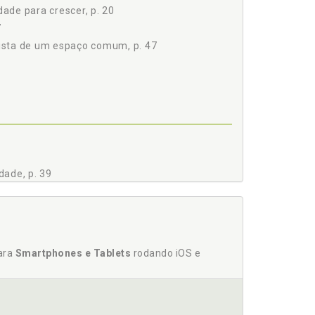
de para crescer, p. 20
52
7
154
ista de um espaço comum, p. 47
O PÓS-SEPARAÇÃO?, p. 189
dade, p. 39
acertar, p. 49
para
Smartphones e Tablets
rodando iOS e
ais para a conquista de um espaço comum, p.