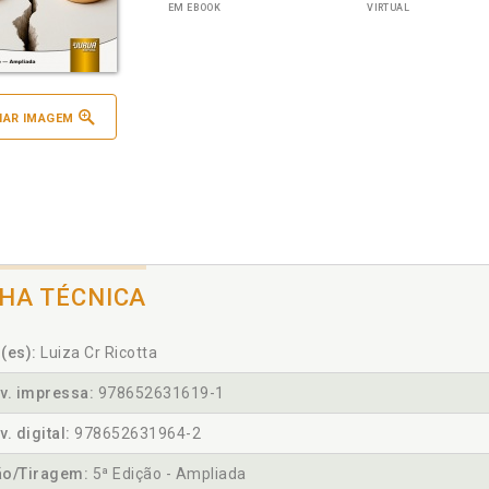
EM EBOOK
VIRTUAL
IAR IMAGEM
CHA TÉCNICA
(es):
Luiza Cr Ricotta
v. impressa:
978652631619-1
v. digital:
978652631964-2
ão/Tiragem:
5ª Edição - Ampliada