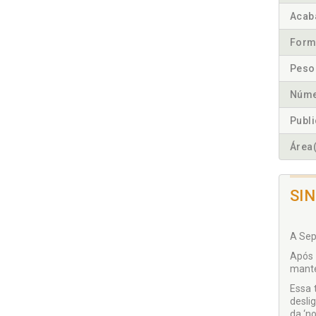
Acab
Form
Peso
Núme
Publ
Área(
SI
A Sep
Após 
mante
Essa 
desli
da ‘no