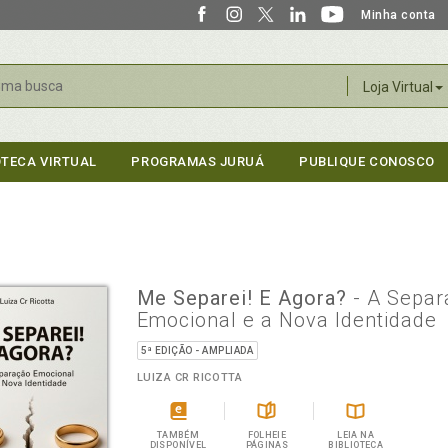
Minha conta
r
Loja Virtual
OTECA VIRTUAL
PROGRAMAS JURUÁ
PUBLIQUE CONOSCO
Me Separei! E Agora?
- A Sepa
Emocional e a Nova Identidade
5ª EDIÇÃO - AMPLIADA
LUIZA CR RICOTTA
TAMBÉM
FOLHEIE
LEIA NA
DISPONÍVEL
PÁGINAS
BIBLIOTECA