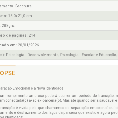
amento:
Brochura
ato:
15,0x21,0 cm
:
288grs.
ro de páginas:
214
icado em:
20/01/2026
s):
Psicologia - Desenvolvimento; Psicologia - Escolar e Educação; 
NOPSE
aração Emocional e a Nova Identidade
um rompimento amoroso poderá ocorrer um período de transição, 
m conectada(o) a/ao ex-parceira(o). Mas até quando seria saudável e 
transição é vivida pelo que chamamos de ‘separação emocional’ ou ‘di
gamento e desfazimento dos laços da parceria que existiu e agora ped
va identidade’.