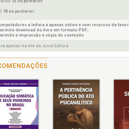
ectativa. As tais expectativas de sempre, p. 57
droid
15 ou posterior
OS
18 ou posterior
icidade. As consequências da mudança, p. 199
mputadores a leitura é apenas online e sem recursos de favor
permite download do livro em formato PDF;
icidade. E a felicidade? Será possível me sentir assim em alg
permite a impressão e cópia do conteúdo.
stração. Decepção e a frustração, p. 51
a apenas via site da Juruá Editora.
ntidade. Desligamento emocional do parceiro e o surgimento da 
COMENDAÇÕES
ntidade. Nova identidade, p. 183
actos da notícia da decisão da separação, p. 201
ividualidade. Casamento: sabendo negociar os espaços indivi
rodução, p. 17
o: a vivência da perda, p. 110