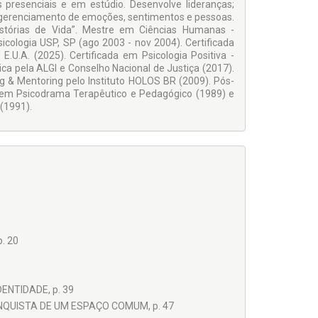
 presenciais e em estúdio. Desenvolve lideranças;
ses que decorrem disso até sua adaptação ao invés de
o gerenciamento de emoções, sentimentos e pessoas.
der permanecer na própria sabotagem que faz ao
tórias de Vida”. Mestre em Ciências Humanas -
! Haverá alívio e solução de algumas dificuldades?
cologia USP, SP (ago 2003 - nov 2004). Certificada
 que até passará pela dor mas evoluirá para outras
.U.A. (2025). Certificada em Psicologia Positiva -
ca pela ALGI e Conselho Nacional de Justiça (2017).
g & Mentoring pelo Instituto HOLOS BR (2009). Pós-
 em Psicodrama Terapêutico e Pedagógico (1989) e
(1991).
. 20
ENTIDADE, p. 39
NQUISTA DE UM ESPAÇO COMUM, p. 47