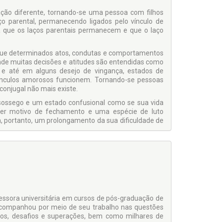
ação diferente, tornando-se uma pessoa com filhos
ço parental, permanecendo ligados pelo vínculo de
ra que os laços parentais permanecem e que o laço
 que determinados atos, condutas e comportamentos
de muitas decisões e atitudes são entendidas como
o e até em alguns desejo de vingança, estados de
ínculos amorosos funcionem. Tornando-se pessoas
onjugal não mais existe.
ossego e um estado confusional como se sua vida
 ser motivo de fechamento e uma espécie de luto
 portanto, um prolongamento da sua dificuldade de
 primeiramente em razão de viver numa referência
ria vida da forma como preferir e ir consolidando
ão como solução para uma convivência que não mais
eparação.
agem, pois ao viver o abalo das mudanças, entende
rreção, um ajuste, que não será mais feliz na vida,
essora universitária em cursos de pós-graduação de
do-se de articular as questões que fizeram chegar à
 acompanhou por meio de seu trabalho nas questões
 manifestação de recusa em processar internamente
flitos, desafios e superações, bem como milhares de
 você foi um dia, das decisões, entregas e trilhas de