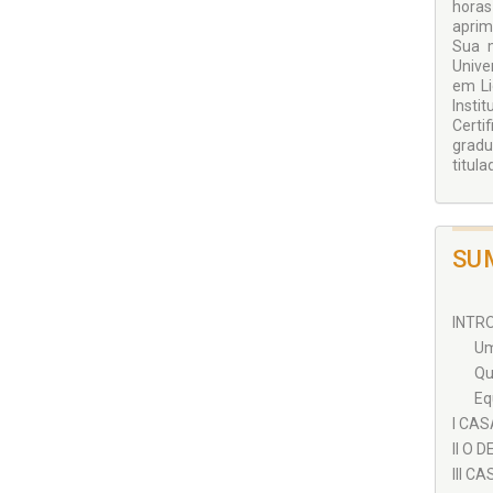
horas
convi
aprim
se en
Sua m
pross
Unive
Sim! 
em Li
etapa
Insti
Certi
gradu
titul
SU
INTRO
Um
Qu
Eq
I CAS
II O 
III 