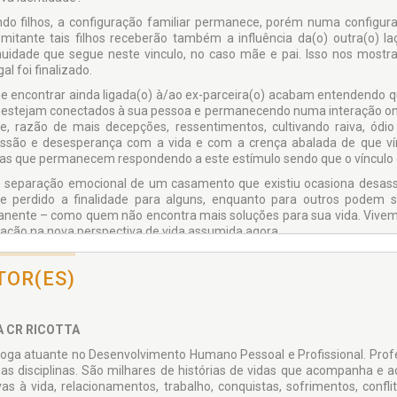
do filhos, a configuração familiar permanece, porém numa configur
mitante tais filhos receberão também a influência da(o) outra(o) la
nuidade que segue neste vinculo, no caso mãe e pai. Isso nos most
al foi finalizado.
se encontrar ainda ligada(o) à/ao ex-parceira(o) acabam entendendo
 estejam conectados à sua pessoa e permanecendo numa interação on
e, razão de mais decepções, ressentimentos, cultivando raiva, ódi
ssão e desesperança com a vida e com a crença abalada de que v
vas que permanecem respondendo a este estímulo sendo que o vínculo c
 separação emocional de um casamento que existiu ocasiona desass
se perdido a finalidade para alguns, enquanto para outros podem
nente – como quem não encontra mais soluções para sua vida. Vivem,
ação na nova perspectiva de vida assumida agora.
manência nesse estado trás muitas consequências danosas à pessoa;
á mais não existe, segundo por comprometer o encaminhamento da próp
TOR(ES)
ontinuidade de vida, terceiro, que em razão de decisões de separaç
onava, a pessoa desenvolve boicotes aquilo que ela própria aceitou, a s
boração do divórcio emocional passa pela quebra também desta sabot
A CR RICOTTA
onalmente de forma equivocada, que falhou ao invés de ter feito uma co
loga atuante no Desenvolvimento Humano Pessoal e Profissional. Prof
 a partir de agora sua vida acabou pois não mais é casada(o), esquecen
sas disciplinas. São milhares de histórias de vidas que acompanha e
ão pela separação ainda que tenha sido unilateral. Acabam sendo a
ivas à vida, relacionamentos, trabalho, conquistas, sofrimentos, con
o que ruiu, finalizou. É a elaboração do luto, da perda do que parte de