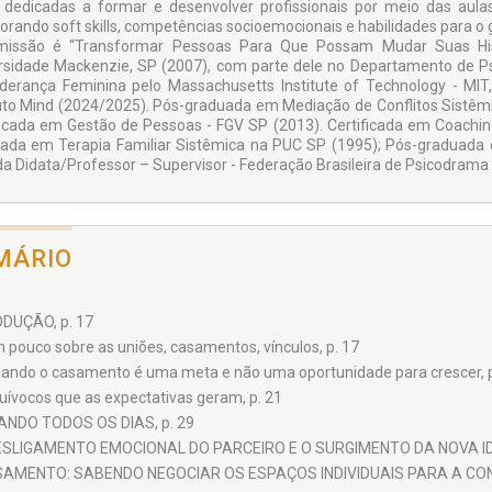
 dedicadas a formar e desenvolver profissionais por meio das aulas
vência que tiveram uma finalização. Sendo natural viver o luto e as fa
orando soft skills, competências socioemocionais e habilidades para 
tregar a um mar de culpas ou minimização do que vivia para po
issão é “Transformar Pessoas Para Que Possam Mudar Suas His
eguimento de sua vida frente à mudança. Haverá dor e sofrimento: sim
rsidade Mackenzie, SP (2007), com parte dele no Departamento de Psi
Haverá um caminho verdadeiro de um processo rumo à nova identidade,
derança Feminina pelo Massachusetts Institute of Technology - MIT, E
s que te direcionam à nova identidade.
tuto Mind (2024/2025). Pós-graduada em Mediação de Conflitos Sistêmi
ficada em Gestão de Pessoas - FGV SP (2013). Certificada em Coachin
ada em Terapia Familiar Sistêmica na PUC SP (1995); Pós-graduada
ada Didata/Professor – Supervisor - Federação Brasileira de Psicodrama 
MÁRIO
DUÇÃO, p. 17
 pouco sobre as uniões, casamentos, vínculos, p. 17
ando o casamento é uma meta e não uma oportunidade para crescer, p
uívocos que as expectativas geram, p. 21
ANDO TODOS OS DIAS, p. 29
DESLIGAMENTO EMOCIONAL DO PARCEIRO E O SURGIMENTO DA NOVA ID
CASAMENTO: SABENDO NEGOCIAR OS ESPAÇOS INDIVIDUAIS PARA A CO