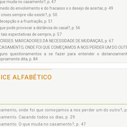
que muda no casamento?, p. 47
medo do envolvimento e do fracasso x o desejo de acertar, p. 49
 crises sempre vão existir?, p. 50
decepção e a frustração, p. 51
que pode provocar a distância do casal?, p. 56
 tais expectativas de sempre, p. 57
S CRISES: MARCADORES DA NECESSIDADE DE MUDANÇAS, p. 67
 CASAMENTO, ONDE FOI QUE COMEÇAMOS A NOS PERDER UM DO OUTRO
guns questionamentos a se fazer para entender o distanciamen
opriamente dita, p. 84
parados, mas debaixo do mesmo teto, p. 86
DECISÃO DA SEPARAÇÃO, p. 93
DICE ALFABÉTICO
retomada do equilíbrio, p. 96
UANDO UM QUER A SEPARAÇÃO E O OUTRO NÃO, p. 101
CONSCIENTIZANDO-SE DA NECESSIDADE DE UMA NOVA VIDA, p. 105
 SENTIMENTOS MAIS FREQUENTES DE QUEM SE SEPARA, p. 109
to: a vivência da perda, p. 110
samento, onde foi que começamos a nos perder um do outro?, p
perda pela traição, p. 111
amento. Casando todos os dias, p. 29
SEPARAÇÃO EMOCIONAL, p. 123
samento. O que muda no casamento?, p. 47
scando a unanimidade na divergência, p. 127