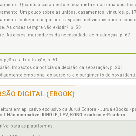
stalgia e saudade de um tempo que passou, p. 140
samento. Quando o casamento é uma meta e não uma oportunida
sumindo a nova identidade e a comunicação entre os ex-parceiros, p. 1
amento. Um pouco sobre as uniões, casamentos, vínculos, p. 1
ernos divorciados: quando não se tem uma identidade para assumir, p. 
amento: sabendo negociar os espaços individuais para a conqu
NOVA IDENTIDADE, p. 183
se. As crises sempre vão existir?, p. 50
 A FELICIDADE? SERÁ POSSÍVEL ME SENTIR ASSIM EM ALGUM MOMENT
se. As crises: marcadores da necessidade de mudanças, p. 67
 consequências da mudança, p. 199
mos conta de viver a crise da separação emocional?, p. 199
pactos da notícia da decisão da separação, p. 201
ÊNCIAS, p. 207
epção e a frustração, p. 51
 A AUTORA, p. 209
isão. Impactos da notícia da decisão da separação, p. 201
ligamento emocional do parceiro e o surgimento da nova identi
tância. O que pode provocar a distância do casal?, p. 56
RSÃO DIGITAL (EBOOK)
olvimento. O medo do envolvimento e do fracasso x o desejo de 
leitura em aplicativo exclusivo da Juruá Editora - Juruá eBooks - 
oid.
Não compatível KINDLE, LEV, KOBO e outros e-Readers
.
ívocos que as expectativas geram, p. 21
paço comum. Casamento: sabendo negociar os espaços individu
nível para as plataformas: