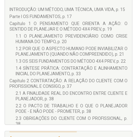
INTRODUÇÃO: UM MÉTODO, UMA TÉCNICA, UMA VIDA, p. 15
Parte I OS FUNDAMENTOS, p. 17
Capítulo 1 O PENSAMENTO QUE ORIENTA A AÇÃO: O
SENTIDO DE PLANEJAR E O MÉTODO 4X4 PREV, p. 19
1.1 O PLANEJAMENTO PREVIDENCIÁRIO COMO CRISE
HUMANA DO TEMPO, p. 20
1.2 POR QUE O ASPECTO HUMANO PODE INVIABILIZAR O
PLANEJAMENTO (QUANDO NÃO COMPREENDIDO), p. 21
1.3 OS SEIS FUNDAMENTOS DO MÉTODO 4X4 PREV, p. 22
1.4 SÍNTESE PRÁTICA: CONTRATAÇÃO E ALINHAMENTO
INICIAL DO PLANEJAMENTO, p. 33
Capítulo 2 CONTRATAÇÃO: A RELAÇÃO DO CLIENTE COM O
PROFISSIONAL E CONSIGO, p. 37
2.1 A FINALIDADE REAL DO ENCONTRO ENTRE CLIENTE E
PLANEJADOR, p. 38
2.2 O PACTO DE TRABALHO E O QUE O PLANEJADOR
PODE - E NÃO PODE - PROMETER, p. 38
2.3 OBRIGAÇÕES DO CLIENTE COM O PROFISSIONAL, p.
38
2.4 COMPROMISSOS DO CLIENTE CONSIGO MESMO, p. 39