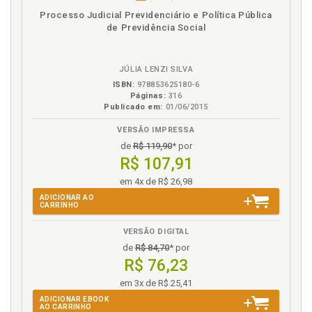
Ensinamentos preliminares. Dois ensinamentos
disponível
Disponível
páginas
Processo Judicial Previdenciário e Política Pública
preliminares, p. 103
em
na
de Previdência Social
eBook
B.V.
Entidades abertas. Previdência complementar, p.
125
Entidades fechadas. Previdência complementar, p.
JÚLIA LENZI SILVA
125
ISBN:
978853625180-6
Páginas:
316
Entrega. Arquitetura previdenciária final (modelo de
Publicado em:
01/06/2015
entrega), p. 199
VERSÃO IMPRESSA
Especialidades. Parte II, p. 51
de
R$ 119,90
* por
Espelho previdenciário. O CNIS como espelho
R$ 107,91
previdenciário, p. 57
Estratégias contributivas por perfil, p. 83
em 4x de R$ 26,98
Estratégias de uso futuro, renda e proteção contra o
ADICIONAR AO
CARRINHO
risco de longevidade, p. 142
Estrutura. As quatro alternativas da previdência:
VERSÃO DIGITAL
estrutura, natureza e finalidade, p. 43
de
R$ 84,70
* por
Explorando as alternativas de benefício, p. 71
R$ 76,23
em 3x de R$ 25,41
F
ADICIONAR EBOOK
AO CARRINHO