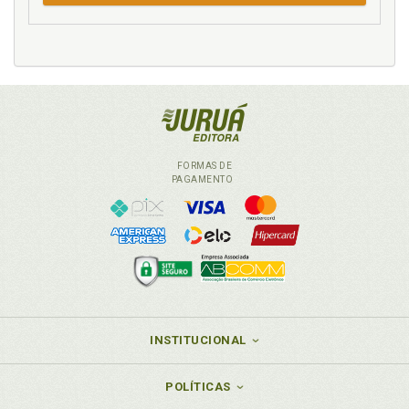
Finalidade real do encontro entre cliente e
planejador, p. 38
Finalidade. As quatro alternativas da previdência, p.
43
Financeira. A mentalidade financeira do longo prazo,
p. 155
Formação da reserva previdenciária de longo prazo,
p. 158
FORMAS DE
Função da previdência complementar. A função da
PAGAMENTO
previdência complementar dentro do Método 4x4
Prev, p. 126
Funciona. A matriz 4x4: como funciona e como se
aplica na prática, p. 189
Fundamentos do Método 4x4 Prev. Os seis
fundamentos, p. 22
Fundamentos. Parte I, p. 17
INSTITUCIONAL
G
POLÍTICAS
Gestão de riscos pessoais e familiares, p. 164