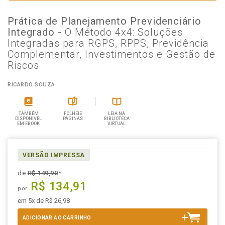
Prática de Planejamento Previdenciário
Integrado
- O Método 4x4: Soluções
Integradas para RGPS, RPPS, Previdência
Complementar, Investimentos e Gestão de
Riscos
RICARDO SOUZA
TAMBÉM
FOLHEIE
LEIA NA
DISPONÍVEL
PÁGINAS
BIBLIOTECA
EM EBOOK
VIRTUAL
VERSÃO IMPRESSA
de
R$ 149,90
*
R$ 134,91
por
em 5x de R$ 26,98
ADICIONAR AO CARRINHO