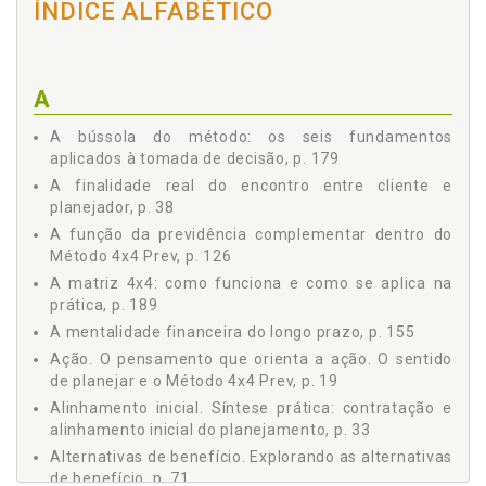
2.5 IDENTIFICAÇÃO DE INCOMPATIBILIDADES
ÍNDICE ALFABÉTICO
COMPORTAMENTAIS, p. 39
2.6 SÍNTESE PRÁTICA, p. 40
Capítulo 3 AS QUATRO ALTERNATIVAS DA PREVIDÊNCIA:
ESTRUTURA, NATUREZA E FINALIDADE, p. 43
A
3.1 RGPS: PÚBLICO, OBRIGATÓRIO E UNIVERSAL, p. 44
A bússola do método: os seis fundamentos
3.2 RPPS: PÚBLICO, OBRIGATÓRIO E VINCULADO AO
aplicados à tomada de decisão, p. 179
CARGO EFETIVO, p. 45
A finalidade real do encontro entre cliente e
3.3 PREVIDÊNCIA COMPLEMENTAR: PRIVADA,
FACULTATIVA, CONTRATUAL, p. 47
planejador, p. 38
3.4 INVESTIMENTOS E GESTÃO PRIVADA DO RISCO
A função da previdência complementar dentro do
PESSOAL: O CAMPO DA AUTONOMIA, p. 48
Método 4x4 Prev, p. 126
3.5 CONCLUSÃO, p. 49
A matriz 4x4: como funciona e como se aplica na
Parte II ESPECIALIDADES, p. 51
prática, p. 189
Capítulo 4 RGPS, p. 53
A mentalidade financeira do longo prazo, p. 155
4.1. CONSTRUINDO A IDENTIDADE PREVIDENCIÁRIA:
Ação. O pensamento que orienta a ação. O sentido
QUEM É O SEGURADO DENTRO DO RGPS, p. 53
de planejar e o Método 4x4 Prev, p. 19
4.2 CONSTRUINDO O HISTÓRICO CONTRIBUTIVO (TEMPO,
Alinhamento inicial. Síntese prática: contratação e
CARÊNCIA, LACUNAS E RISCOS), p. 57
alinhamento inicial do planejamento, p. 33
4.2.1 O CNIS como Espelho Previdenciário, p. 57
Alternativas de benefício. Explorando as alternativas
4.2.2 Carência, Qualidade de Segurado e
de benefício, p. 71
Manutenção/Reaquisição, p. 58