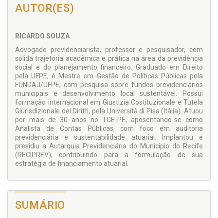
identificação de riscos, escolha da melhor regra
AUTOR(ES)
previdenciária, projeções de renda futura e integração de
múltiplas fontes de aposentadoria.
Mais do que cálculos, o planejamento previdenciário é
RICARDO SOUZA
tratado como um processo contínuo, que envolve
Advogado previdenciarista, professor e pesquisador, com
comportamento, ciclo de vida, segurança jurídica e estratégia
sólida trajetória acadêmica e prática na área da previdência
financeira, afastando promessas de resultados e valorizando
social e do planejamento financeiro. Graduado em Direito
decisões conscientes, juridicamente fundamentadas e
pela UFPE, é Mestre em Gestão de Políticas Públicas pela
compatíveis com a realidade de cada pessoa.
FUNDAJ/UFPE, com pesquisa sobre fundos previdenciários
Trata-se de uma obra prática e estruturante, que transforma
municipais e desenvolvimento local sustentável. Possui
o planejamento previdenciário em um verdadeiro projeto de
formação internacional em Giustizia Costituzionale e Tutela
vida.
Giurisdizionale dei Diritti, pela Università di Pisa (Itália). Atuou
por mais de 30 anos no TCE-PE, aposentando-se como
Analista de Contas Públicas, com foco em auditoria
previdenciária e sustentabilidade atuarial. Implantou e
presidiu a Autarquia Previdenciária do Município do Recife
(RECIPREV), contribuindo para a formulação de sua
estratégia de financiamento atuarial.
SUMÁRIO