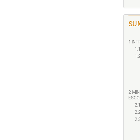
SU
1 INT
1.
1.
2 MI
ESCOL
2.
2.
2.