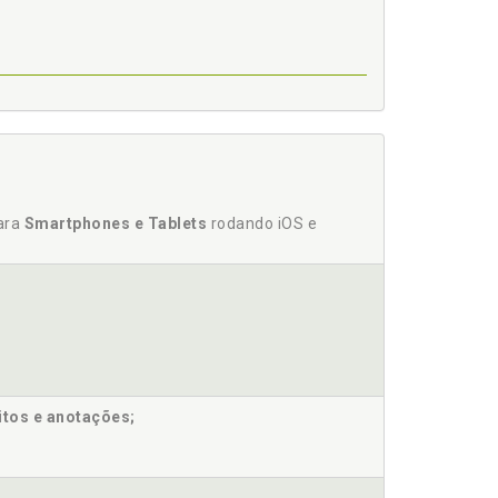
1
 67
p. 71
para
Smartphones e Tablets
rodando iOS e
 17
e outros perfis neurodivergentes, p. 23
75
itos e anotações;
A, p. 76