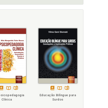
 p. 44
disponível
Disponível
páginas
disponível
Disponível
páginas
psicopedagogia
Educação Bilíngue para
em
na
em
na
Clínica
Surdos
eBook
B.V.
eBook
B.V.
erfis neurodivergentes, p. 23