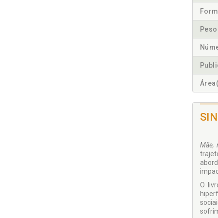
Form
Peso
Núme
Publ
Área(
SI
Mãe, 
traje
abord
impac
O liv
hiper
socia
sofri