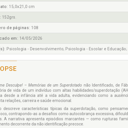
ato:
15,0x21,0 cm
:
152grs.
ro de páginas:
108
icado em:
14/05/2026
s):
Psicologia - Desenvolvimento; Psicologia - Escolar e Educação; Ps
NOPSE
me Desculpe! – Memórias de um Superdotado
não Identificado, de Fáb
tória de vida de um indivíduo com altas habilidades/superdotação (A
a desde a infância até a vida adulta, evidenciando como a ausênc
ta relações, carreira e saúde emocional.
ro descreve características típicas da superdotação, como pensament
foco, contrapondo-as a desafios como autocobrança excessiva, dificuld
is. A narrativa apresenta episódios marcantes — como rupturas famili
mento decorrente da não identificação precoce.