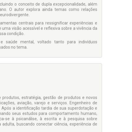
luindo o conceito de dupla excepcionalidade, além
iano. O autor explora ainda temas como relações
neurodivergente.
mentas centrais para ressignificar experiências e
 uma visão acessível e reflexiva sobre a vivência da
ssa condição.
e saúde mental, voltado tanto para indivíduos
ssados no tema.
 produtos, estratégia, gestão de produtos e novos
ções, aviação, varejo e serviços. Engenheiro de
 Após a identificação tardia de sua superdotação e
ecionando seus estudos para comportamento humano,
ca-se à psicanálise, à escrita e à pesquisa sobre
adulta, buscando conectar ciência, experiência de