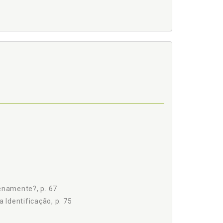
 NÃO VEEM, p. 53
7
lenamente?, p. 67
Identificação, p. 75