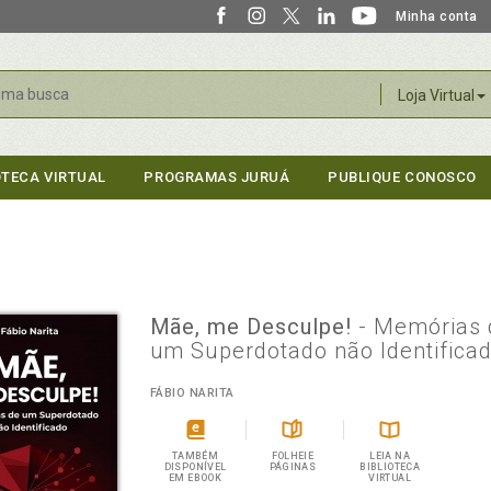
Minha conta
r
Loja Virtual
OTECA VIRTUAL
PROGRAMAS JURUÁ
PUBLIQUE CONOSCO
Mãe, me Desculpe!
- Memórias 
um Superdotado não Identifica
FÁBIO NARITA
TAMBÉM
FOLHEIE
LEIA NA
DISPONÍVEL
PÁGINAS
BIBLIOTECA
EM EBOOK
VIRTUAL