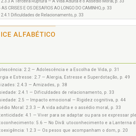
2.3.3 A Terceira Ruptura — A Vida Adulta e o Assédio Moral, p. 33
4 AS CRISES E OS DESAFIOS AO LONGO DO CAMINHO, p. 33
2.4.1 Dificuldades de Relacionamento, p. 33
2.4.2 Relações Amorosas, p. 35
2.4.3 Amizades, p. 38
DICE ALFABÉTICO
2.4.4 Questões Profissionais, p. 39
2.4.5 Crises Existenciais, p. 41
5 IMPACTO EMOCIONAL — RIGIDEZ COGNITIVA, p. 44
6 RELAÇÕES INTERPESSOAIS — EMPATIA, p. 47
7 ALERGIA, ESTRESSE E SUPERDOTAÇÃO, p. 49
lescência: 2.2 — Adolescência e a Escolha de Vida, p. 31
8 UM EVENTO ASSUSTADOR EM 2021, p. 50
rgia e Estresse: 2.7 — Alergia, Estresse e Superdotação, p. 49
ERDOTAÇÃO NA VIDA COTIDIANA, p. 53
zades: 2.4.3 — Amizades, p. 38
1 COMO PERCEBE PADRÕES, DETALHES E CONEXÕES ONDE OS OUTROS
2 10 EXEMPLOS DE RELATOS HIPOTÉTICOS, p. 55
iedade: 2.4.1 — Dificuldades de relacionamento, p. 33
3 O PRAZER DA SOLIDÃO VERSUS A NECESSIDADE DE PERTENCER, p. 5
iedade: 2.5 — Impacto emocional — Rigidez cognitiva, p. 44
3.3.1 O Prazer da Solidão, p. 57
édio Moral: 2.3.3 — A vida adulta e o assédio moral, p. 33
3.3.2 A Necessidade de Pertencer, p. 59
enticidade: 4.1 — Viver para se adaptar ou para se expressar p
3.3.2.1 Antes da identificação, p. 59
oconhecimento: 5.6 — No Divã: utoconhecimento e a Lanterna da 
3.3.2.2 Depois da identificação, p. 60
toexigência: 1.2.3 — Os pesos que acompanham o dom, p. 20
3.3.3 Reflexões Filosóficas, p. 61