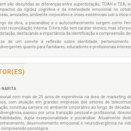
m são discutidas as diferenças entre superdotação, TDAH e TEA, inc
mpactos da rigidez cognitiva e da intensidade emocional no cotid
sas, amizades, ambiente corporativo e crises existenciais sob a ótica 
ngo da obra, a psicanálise e o autoconhecimento surgem como ferra
ver reconciliação interna. O livro não tem caráter técnico, mas oferece
dotação, destacando a importância da identificação e compreensão de
-se de um convite à reflexão sobre identidade, pertencimento 
divergentes quanto para familiares, educadores e profissionais intere
TOR(ES)
O NARITA
ssional com mais de 25 anos de experiência na área de marketing de
ios, com atuação em grandes empresas dos setores de telecomunica
ção, construiu carreira no ambiente corporativo ao longo de décadas.
divergência, passou por uma transição pessoal e profissional, dir
 habilidades, dupla excepcionalidade e psicanálise. Atualmente dedi
onhecimento, desenvolvimento emocional e neurodivergência na vida 
e compreensão psicológica.