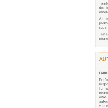
També
dos i
amoro
Ao lo
promo
super
Trata
neuro
AU
FÁBI
Profi
negóc
forma
neuro
altas
autoc
vida 