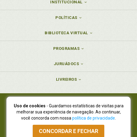
INSTITUCIONAL
POLÍTICAS
BIBLIOTECA VIRTUAL
PROGRAMAS
JURUÁDOCS
LIVREIROS
Uso de cookies
- Guardamos estatísticas de visitas para
Juruá Editora Ltda., CNPJ 77.535.508/0001-19
melhorar sua experiência de navegação. Ao continuar,
Juruá Informática Ltda., CNPJ 01.701.561/0001-80
você concorda com nossa
política de privacidade
.
NOVO ENDEREÇO:
R. Flávio Dallegrave, 7665, São Lourenço |
Curitiba - Paraná - CEP 82210-310
CONCORDAR E FECHAR
Atendimento: (41) 4009-3900
|
Vendas Atacado: (41) 4009-3939
|