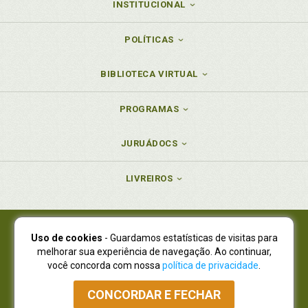
INSTITUCIONAL
POLÍTICAS
BIBLIOTECA VIRTUAL
PROGRAMAS
JURUÁDOCS
LIVREIROS
Uso de cookies
- Guardamos estatísticas de visitas para
Juruá Editora Ltda., CNPJ 77.535.508/0001-19
melhorar sua experiência de navegação. Ao continuar,
Juruá Informática Ltda., CNPJ 01.701.561/0001-80
você concorda com nossa
política de privacidade
.
NOVO ENDEREÇO:
R. Flávio Dallegrave, 7665, São Lourenço |
Curitiba - Paraná - CEP 82210-310
CONCORDAR E FECHAR
Atendimento: (41) 4009-3900
|
Vendas Atacado: (41) 4009-3939
|