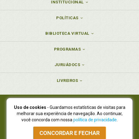
INSTITUCIONAL
POLÍTICAS
BIBLIOTECA VIRTUAL
PROGRAMAS
JURUÁDOCS
LIVREIROS
Uso de cookies
- Guardamos estatísticas de visitas para
Juruá Editora Ltda., CNPJ 77.535.508/0001-19
melhorar sua experiência de navegação. Ao continuar,
Juruá Informática Ltda., CNPJ 01.701.561/0001-80
você concorda com nossa
política de privacidade
.
NOVO ENDEREÇO:
R. Flávio Dallegrave, 7665, São Lourenço |
Curitiba - Paraná - CEP 82210-310
CONCORDAR E FECHAR
Atendimento: (41) 4009-3900
|
Vendas Atacado: (41) 4009-3939
|