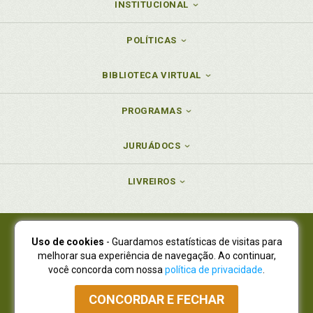
INSTITUCIONAL
POLÍTICAS
BIBLIOTECA VIRTUAL
PROGRAMAS
JURUÁDOCS
LIVREIROS
Uso de cookies
- Guardamos estatísticas de visitas para
Juruá Editora Ltda., CNPJ 77.535.508/0001-19
melhorar sua experiência de navegação. Ao continuar,
Juruá Informática Ltda., CNPJ 01.701.561/0001-80
você concorda com nossa
política de privacidade
.
NOVO ENDEREÇO:
R. Flávio Dallegrave, 7665, São Lourenço |
Curitiba - Paraná - CEP 82210-310
CONCORDAR E FECHAR
Atendimento: (41) 4009-3900
|
Vendas Atacado: (41) 4009-3939
|