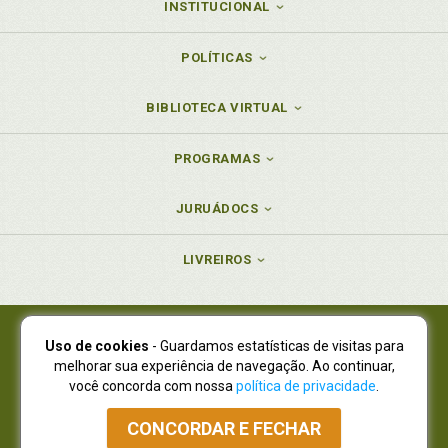
INSTITUCIONAL
POLÍTICAS
BIBLIOTECA VIRTUAL
PROGRAMAS
JURUÁDOCS
LIVREIROS
Uso de cookies
- Guardamos estatísticas de visitas para
Juruá Editora Ltda., CNPJ 77.535.508/0001-19
melhorar sua experiência de navegação. Ao continuar,
Juruá Informática Ltda., CNPJ 01.701.561/0001-80
você concorda com nossa
política de privacidade
.
NOVO ENDEREÇO:
R. Flávio Dallegrave, 7665, São Lourenço |
Curitiba - Paraná - CEP 82210-310
CONCORDAR E FECHAR
Atendimento: (41) 4009-3900
|
Vendas Atacado: (41) 4009-3939
|