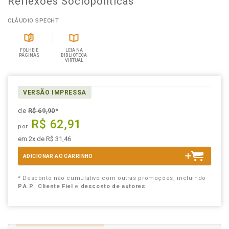
Reflexões Sociopolíticas
CLÁUDIO SPECHT
FOLHEIE
LEIA NA
PÁGINAS
BIBLIOTECA
VIRTUAL
VERSÃO IMPRESSA
de
R$ 69,90
*
R$ 62,91
por
em 2x de R$ 31,46
ADICIONAR AO CARRINHO
* Desconto não cumulativo com outras promoções, incluindo
P.A.P.
,
Cliente Fiel
e
desconto de autores