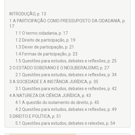
tentativa de romper com o caráter sacralizador do
ordenamento jurídico, valorizando a idéia da participação
consciente e a do sentimento de justiça social. Isso implica
INTRODUÇÃO, p. 13
compreender o Direito não de forma fragmentada, isolada,
1 A PARTICIPAÇÃO COMO PRESSUPOSTO DA CIDADANIA, p.
apenas como mecanismo de controle social, mas
17
principalmente como possibilidade instrumental para um
1.1 O termo cidadania, p. 17
mundo mais feliz e solidário. Portanto, a partir de um
1.2 Direito de participação, p. 19
posicionamento crítico e dialético, o trabalho pretende
1.3 Dever de participação, p. 21
inscrever o direito dentro do mundo vivo e dinâmico que é a
1.4 Formas de participação, p. 23
sociedade humana concreta. Não se satisfaz, por
conseguinte, em considerar as normas jurídicas como algo
1.5 Questões para estudos, debates e reflexões, p. 25
dado, estático e petrificado. Pelo contrário, pautado numa
2 O ESTADO SOBERANO E O NEOLIBERALISMO, p. 27
postura de permanente inquietação, procura indagar os
2.1 Questões para estudos, debates e reflexões, p. 34
critérios, os valores que presidiram a construção do Direito
3 A SOCIEDADE E A INSTÂNCIA JURÍDICA, p. 35
atual.
3.1 Questões para estudos, debates e reflexões, p. 42
4 A NATUREZA DA CIÊNCIA JURÍDICA, p. 43
4.1 A questão do isolamento do direito, p. 45
4.2 Questões para estudos, debates e reflexões, p. 49
5 DIREITO E POLÍTICA, p. 51
5.1 Questões para estudos, debates e relexões, p. 54
6 O PROCESSO DE FORMAÇÃO DA LEI, p. 57