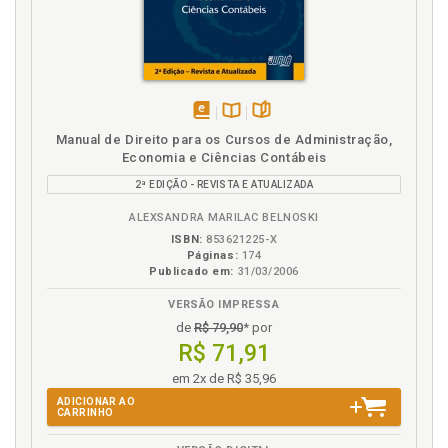
F
Ficção, p. 78
Formação de Lei. Fase da convicção, p. 60
Formação de Lei. Fase das proposições, p. 61
disponível
Disponível
páginas
Manual de Direito para os Cursos de Administração,
Formação de Lei. Fase estética ou redacional, p. 61
em
na
Economia e Ciências Contábeis
Formação de Lei. Fase pré-normativa, p. 60
eBook
B.V.
2ª EDIÇÃO - REVISTA E ATUALIZADA
Formação de Lei. Fases, p. 60
Formação de Lei. Questões para estudos, debates e
ALEXSANDRA MARILAC BELNOSKI
reflexões, p. 65
ISBN:
853621225-X
Páginas:
174
Publicado em:
31/03/2006
G
VERSÃO IMPRESSA
Grécia. A atualidade da justiça grega, p. 108
de
R$ 79,90
* por
R$ 71,91
H
em 2x de R$ 35,96
Hermenêutica jurídica. Direito, p. 82
ADICIONAR AO
CARRINHO