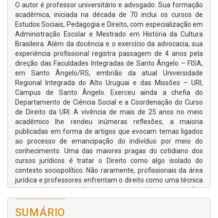
O autor é professor universitário e advogado. Sua formação
acadêmica, iniciada na década de 70 inclui os cursos de
Estudos Sociais, Pedagogia e Direito, com especialização em
Administração Escolar e Mestrado em História da Cultura
Brasileira. Além da docência e o exercício da advocacia, sua
experiência profissional registra passagem de 4 anos pela
direção das Faculdades Integradas de Santo Ângelo – FISA,
em Santo Ângelo/RS, embrião da atual Universidade
Regional Integrada do Alto Uruguai e das Missões – URI,
Campus de Santo Ângelo. Exerceu ainda a chefia do
Departamento de Ciência Social e a Coordenação do Curso
de Direito da URI. A vivência de mais de 25 anos no meio
acadêmico lhe rendeu inúmeras reflexões, a maioria
publicadas em forma de artigos que evocam temas ligados
ao processo de emancipação do indivíduo por meio do
conhecimento. Uma das maiores pragas do cotidiano dos
cursos jurídicos é tratar o Direito como algo isolado do
contexto sociopolítico. Não raramente, profissionais da área
jurídica e professores enfrentam o direito como uma técnica
que se esgota em si mesma, esquecendo o seu caráter
meramente instrumental enquanto meio a serviços da
justiça e do bem. O núcleo central deste livro consiste na
SUMÁRIO