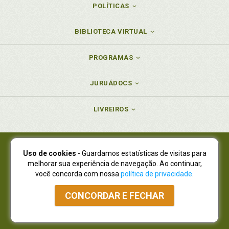
POLÍTICAS
BIBLIOTECA VIRTUAL
PROGRAMAS
JURUÁDOCS
LIVREIROS
Uso de cookies
- Guardamos estatísticas de visitas para
Juruá Editora Ltda., CNPJ 77.535.508/0001-19
melhorar sua experiência de navegação. Ao continuar,
Juruá Informática Ltda., CNPJ 01.701.561/0001-80
você concorda com nossa
política de privacidade
.
NOVO ENDEREÇO:
R. Flávio Dallegrave, 7665, São Lourenço |
Curitiba - Paraná - CEP 82210-310
CONCORDAR E FECHAR
Atendimento: (41) 4009-3900
|
Vendas Atacado: (41) 4009-3939
|
Atendimento via Whatsapp
NÃO DISPOMOS MAIS DE SHOWROOW