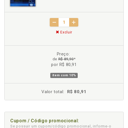
Excluir
Preço:
de
R$ 89,90
*
por R$ 80,91
item com
10%
Valor total:
R$ 80,91
Cupom / Código promocional:
Se possuir um cupom/código promocional, informe-o