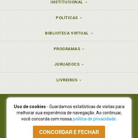
INSTITUCIONAL
POLÍTICAS
BIBLIOTECA VIRTUAL
PROGRAMAS
JURUÁDOCS
LIVREIROS
Uso de cookies
- Guardamos estatísticas de visitas para
Juruá Editora Ltda., CNPJ 77.535.508/0001-19
melhorar sua experiência de navegação. Ao continuar,
Juruá Informática Ltda., CNPJ 01.701.561/0001-80
você concorda com nossa
política de privacidade
.
NOVO ENDEREÇO:
R. Flávio Dallegrave, 7665, São Lourenço |
Curitiba - Paraná - CEP 82210-310
CONCORDAR E FECHAR
Atendimento: (41) 4009-3900
|
Vendas Atacado: (41) 4009-3939
|