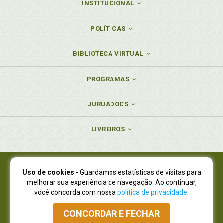
INSTITUCIONAL
POLÍTICAS
BIBLIOTECA VIRTUAL
PROGRAMAS
JURUÁDOCS
LIVREIROS
Uso de cookies
- Guardamos estatísticas de visitas para
Juruá Editora Ltda., CNPJ 77.535.508/0001-19
melhorar sua experiência de navegação. Ao continuar,
Juruá Informática Ltda., CNPJ 01.701.561/0001-80
você concorda com nossa
política de privacidade
.
NOVO ENDEREÇO:
R. Flávio Dallegrave, 7665, São Lourenço |
Curitiba - Paraná - CEP 82210-310
CONCORDAR E FECHAR
Atendimento: (41) 4009-3900
|
Vendas Atacado: (41) 4009-3939
|