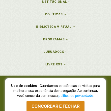
INSTITUCIONAL
POLÍTICAS
BIBLIOTECA VIRTUAL
PROGRAMAS
JURUÁDOCS
LIVREIROS
Uso de cookies
- Guardamos estatísticas de visitas para
Juruá Editora Ltda., CNPJ 77.535.508/0001-19
melhorar sua experiência de navegação. Ao continuar,
Juruá Informática Ltda., CNPJ 01.701.561/0001-80
você concorda com nossa
política de privacidade
.
NOVO ENDEREÇO:
R. Flávio Dallegrave, 7665, São Lourenço |
Curitiba - Paraná - CEP 82210-310
CONCORDAR E FECHAR
Atendimento: (41) 4009-3900
|
Vendas Atacado: (41) 4009-3939
|