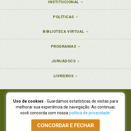
INSTITUCIONAL
POLÍTICAS
BIBLIOTECA VIRTUAL
PROGRAMAS
JURUÁDOCS
LIVREIROS
Uso de cookies
- Guardamos estatísticas de visitas para
Juruá Editora Ltda., CNPJ 77.535.508/0001-19
melhorar sua experiência de navegação. Ao continuar,
Juruá Informática Ltda., CNPJ 01.701.561/0001-80
você concorda com nossa
política de privacidade
.
NOVO ENDEREÇO:
R. Flávio Dallegrave, 7665, São Lourenço |
Curitiba - Paraná - CEP 82210-310
CONCORDAR E FECHAR
Atendimento: (41) 4009-3900
|
Vendas Atacado: (41) 4009-3939
|