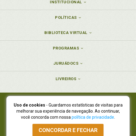
INSTITUCIONAL
POLÍTICAS
BIBLIOTECA VIRTUAL
PROGRAMAS
JURUÁDOCS
LIVREIROS
Uso de cookies
- Guardamos estatísticas de visitas para
Juruá Editora Ltda., CNPJ 77.535.508/0001-19
melhorar sua experiência de navegação. Ao continuar,
Juruá Informática Ltda., CNPJ 01.701.561/0001-80
você concorda com nossa
política de privacidade
.
NOVO ENDEREÇO:
R. Flávio Dallegrave, 7665, São Lourenço |
Curitiba - Paraná - CEP 82210-310
CONCORDAR E FECHAR
Atendimento: (41) 4009-3900
|
Vendas Atacado: (41) 4009-3939
|