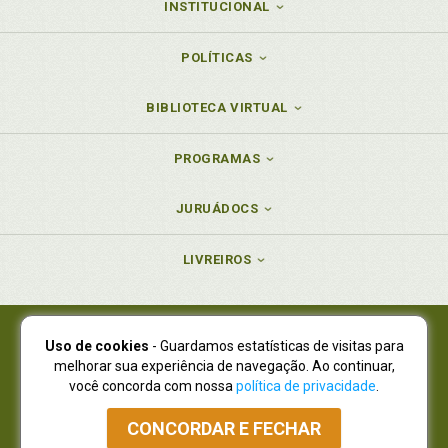
INSTITUCIONAL
POLÍTICAS
BIBLIOTECA VIRTUAL
PROGRAMAS
JURUÁDOCS
LIVREIROS
Uso de cookies
- Guardamos estatísticas de visitas para
Juruá Editora Ltda., CNPJ 77.535.508/0001-19
melhorar sua experiência de navegação. Ao continuar,
Juruá Informática Ltda., CNPJ 01.701.561/0001-80
você concorda com nossa
política de privacidade
.
NOVO ENDEREÇO:
R. Flávio Dallegrave, 7665, São Lourenço |
Curitiba - Paraná - CEP 82210-310
CONCORDAR E FECHAR
Atendimento: (41) 4009-3900
|
Vendas Atacado: (41) 4009-3939
|