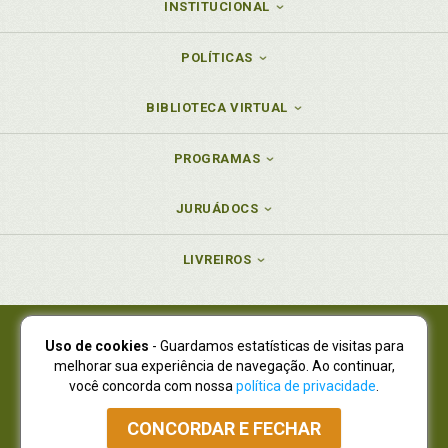
INSTITUCIONAL
POLÍTICAS
BIBLIOTECA VIRTUAL
PROGRAMAS
JURUÁDOCS
LIVREIROS
Uso de cookies
- Guardamos estatísticas de visitas para
Juruá Editora Ltda., CNPJ 77.535.508/0001-19
melhorar sua experiência de navegação. Ao continuar,
Juruá Informática Ltda., CNPJ 01.701.561/0001-80
você concorda com nossa
política de privacidade
.
NOVO ENDEREÇO:
R. Flávio Dallegrave, 7665, São Lourenço |
Curitiba - Paraná - CEP 82210-310
CONCORDAR E FECHAR
Atendimento: (41) 4009-3900
|
Vendas Atacado: (41) 4009-3939
|