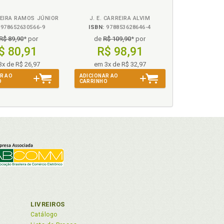
remos», p. 37
REIRA RAMOS JÚNIOR
J. E. CARREIRA ALVIM
978652630566-9
ISBN:
978853628646-4
R$ 89,90
* por
de
R$ 109,90
* por
$ 80,91
R$ 98,91
3x de R$ 26,97
em 3x de R$ 32,97
R AO
ADICIONAR AO
O
CARRINHO
 103
ivos com as relações de dominação/sujeição, p.
 tempo, p. 94
03
osso tempo, p. 103
, p. 139
ediada, p. 163
LIVREIROS
ionada, p. 69
Catálogo