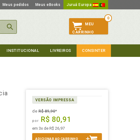
Meus pedidos
Meus eBooks
Juruá Europa
0
MEU
CARRINHO
INSTITUCIONAL
LIVREIROS
CONSINTER
cia
VERSÃO IMPRESSA
de
R$ 89,90
*
R$ 80,91
por
em 3x de R$ 26,97
ADICIONAR AO CARRINHO