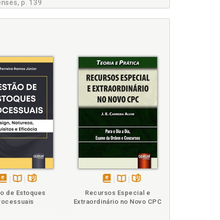
enses, p. 139
renses, p. 146
» de nosso tempo, p. 103
8
ualizadas, p. 132
a tensão primária, p. 180
 42
disponível
Disponível
páginas
disponível
Disponível
páginas
o de Estoques
Recursos Especial e
de dominação/sujeição, p. 163
em
na
em
na
rocessuais
Extraordinário no Novo CPC
mos», p. 37
eBook
B.V.
eBook
B.V.
tos», p. 55