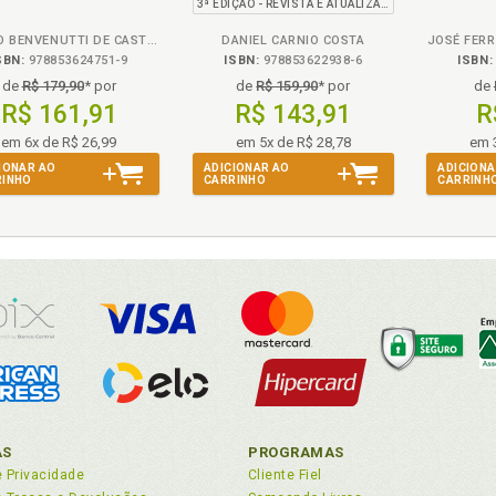
3ª EDIÇÃO - REVISTA E ATUALIZADA
 dos extremos. Tensão da «Era dos Direitos» numa «Era dos Ext
CÁSSIO BENVENUTTI DE CASTRO
DANIEL CARNIO COSTA
JOSÉ FER
SBN:
978853624751-9
ISBN:
978853622938-6
ISBN:
de
R$ 179,90
* por
de
R$ 159,90
* por
de
R$ 161,91
R$ 143,91
R
tória. Justiça. Burocratização. Tendência histórica, p. 69
em 6x de R$ 26,99
em 5x de R$ 28,78
em 
IONAR AO
ADICIONAR AO
ADICIONA
RINHO
CARRINHO
CARRINH
erção da dialética libertária na «iuris dictio» de nosso tempo, p.
erção da tensão libertária nos cotidianos forenses, p. 139
eresses coletivos. Engendramento da tutela de interesses colet
3
rodução, p. 11
ris dictio». Diagnóstico da ineficiência da «iuris dictio» de nosso
ris dictio». Eixo de conexão das dimensões da «iuris dictio», p. 1
ris dictio». Inserção da dialética libertária na «iuris dictio» de n
ris dictio». Vocação conciliatória da «iuris dictio» de nosso tempo
ris dictio»: de zona de mediação tensionada à zona de tensão m
AS
PROGRAMAS
e Privacidade
ris dictio»: de zona de tensão mediada à zona de mediação tens
Cliente Fiel