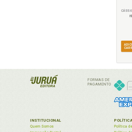
Era
I
H
His
I
ADIC
CAR
Ins
Ins
Int
16
FORMAS DE
Int
PAGAMENTO
«Iu
«Iu
«Iu
«Iu
«Iu
INSTITUCIONAL
POLÍTIC
Quem Somos
Política d
«Iu