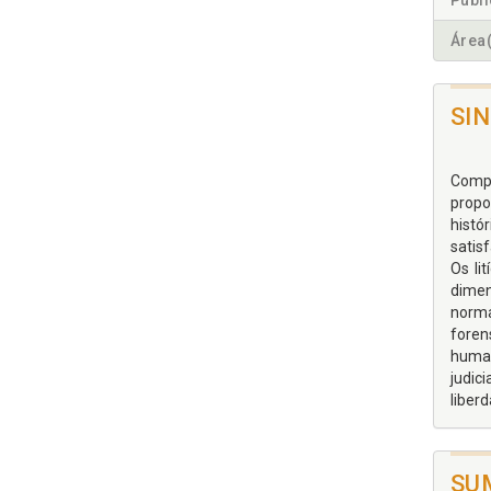
Publ
Área(
SI
Compr
propo
histó
satis
Os li
dimen
norma
foren
human
judic
liberd
SU