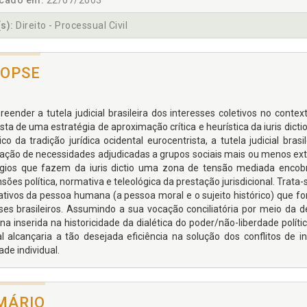
icado em:
22/07/2003
s):
Direito - Processual Civil
NOPSE
eender a tutela judicial brasileira dos interesses coletivos no context
sta de uma estratégia de aproximação crítica e heurística da iuris dict
rico da tradição jurídica ocidental eurocentrista, a tutela judicial br
fação de necessidades adjudicadas a grupos sociais mais ou menos ext
tígios que fazem da iuris dictio uma zona de tensão mediada enco
sões política, normativa e teleológica da prestação jurisdicional. Trat
tivos da pessoa humana (a pessoa moral e o sujeito histórico) que for
ses brasileiros. Assumindo a sua vocação conciliatória por meio d
a inserida na historicidade da dialética do poder/não-liberdade polític
ial alcançaria a tão desejada eficiência na solução dos conflitos de
ade individual.
MÁRIO