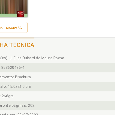
IAR IMAGEM
CHA TÉCNICA
(es):
J. Elias Dubard de Moura Rocha
:
853620435-4
amento:
Brochura
ato:
15,0x21,0 cm
:
268grs.
ro de páginas:
202