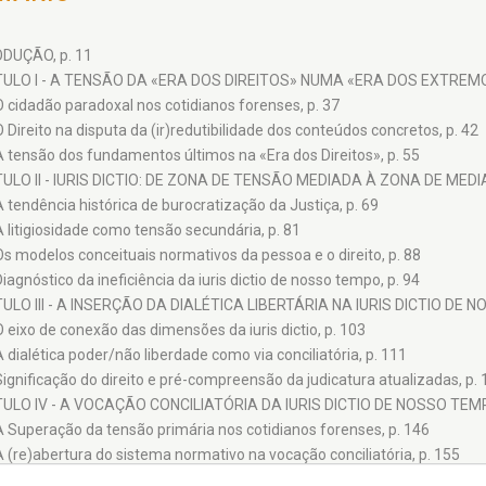
DUÇÃO, p. 11
ULO I - A TENSÃO DA «ERA DOS DIREITOS» NUMA «ERA DOS EXTREMOS
O cidadão paradoxal nos cotidianos forenses, p. 37
O Direito na disputa da (ir)redutibilidade dos conteúdos concretos, p. 42
A tensão dos fundamentos últimos na «Era dos Direitos», p. 55
ULO II - IURIS DICTIO: DE ZONA DE TENSÃO MEDIADA À ZONA DE MED
A tendência histórica de burocratização da Justiça, p. 69
A litigiosidade como tensão secundária, p. 81
Os modelos conceituais normativos da pessoa e o direito, p. 88
Diagnóstico da ineficiência da iuris dictio de nosso tempo, p. 94
ULO III - A INSERÇÃO DA DIALÉTICA LIBERTÁRIA NA IURIS DICTIO DE N
O eixo de conexão das dimensões da iuris dictio, p. 103
A dialética poder/não liberdade como via conciliatória, p. 111
Significação do direito e pré-compreensão da judicatura atualizadas, p. 
ULO IV - A VOCAÇÃO CONCILIATÓRIA DA IURIS DICTIO DE NOSSO TEMP
A Superação da tensão primária nos cotidianos forenses, p. 146
A (re)abertura do sistema normativo na vocação conciliatória, p. 155
ULO V´- IURIS DICTIO: DE ZONA DE MEDIAÇÃO TENSIONADA À ZONA D