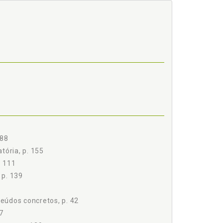
dominação/sujeição, p. 163
180
 88
tória, p. 155
. 111
 p. 139
teúdos concretos, p. 42
7