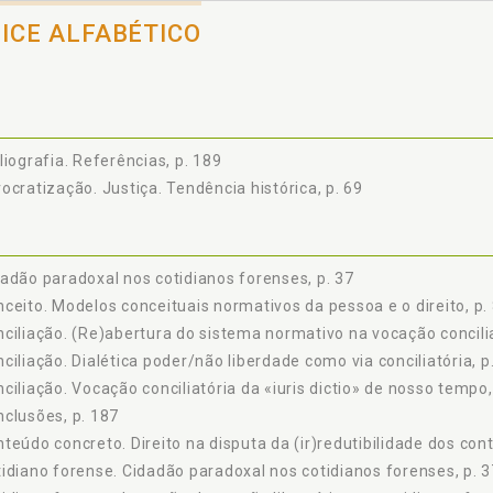
O engendramento da tutela de interesses coletivos com as relações de 
DICE ALFABÉTICO
Os obstáculos à realização do direito positivo brasileiro, p. 173
A realização do direito brasileiro pela superação da tensão primária, p. 
USÕES, p. 187
ÊNCIAS, p. 189
liografia. Referências, p. 189
ocratização. Justiça. Tendência histórica, p. 69
adão paradoxal nos cotidianos forenses, p. 37
ceito. Modelos conceituais normativos da pessoa e o direito, p.
ciliação. (Re)abertura do sistema normativo na vocação concilia
ciliação. Dialética poder/não liberdade como via conciliatória, p
ciliação. Vocação conciliatória da «iuris dictio» de nosso tempo,
clusões, p. 187
teúdo concreto. Direito na disputa da (ir)redutibilidade dos con
idiano forense. Cidadão paradoxal nos cotidianos forenses, p. 3