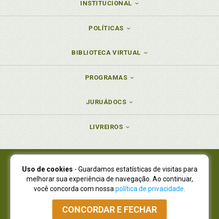
INSTITUCIONAL
POLÍTICAS
BIBLIOTECA VIRTUAL
PROGRAMAS
JURUÁDOCS
LIVREIROS
Uso de cookies
- Guardamos estatísticas de visitas para
Juruá Editora Ltda., CNPJ 77.535.508/0001-19
melhorar sua experiência de navegação. Ao continuar,
Juruá Informática Ltda., CNPJ 01.701.561/0001-80
você concorda com nossa
política de privacidade
.
NOVO ENDEREÇO:
R. Flávio Dallegrave, 7665, São Lourenço |
Curitiba - Paraná - CEP 82210-310
CONCORDAR E FECHAR
Atendimento: (41) 4009-3900
|
Vendas Atacado: (41) 4009-3939
|