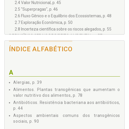
2.4 Valor Nutricional, p. 45
2.5 "Superpragas", p. 46
2.6 Fluxo Gênico e o Equilíbrio dos Ecossistemas, p. 48
2.7 Exploração Econômica, p. 50
2.8 Incerteza científica sobre os riscos alegados, p. 55
3 PRINCÍPIOS GERAIS DE DIREITO AMBIENTAL, p. 57
3.1 Princípio do Direito à Sadia Qualidade de Vida, p. 59
ÍNDICE ALFABÉTICO
3.2 Princípio do Acesso Eqüitativo aos Recursos Naturais,
p. 60
3.3 Princípio da Reparação, p. 61
3.4 Princípio do Usuário-Pagador e Poluidor-Pagador, p. 62
A
3.5 Princípio da Informação, p. 64
3.6 Princípio da Participação, p. 66
Alergias, p. 39
3.7 Princípio da Ubiqüidade, p. 69
Alimentos. Plantas transgênicas que aumentam o
3.8 Princípio da Prevenção, p. 69
valor nutritivo dos alimentos, p. 78
3.9 Princípio da Precaução, p. 71
Antibióticos. Resistência bacteriana aos antibióticos,
4 PONTOS DE CONVERGÊNCIA ENTRE A IDEOLOGIA DOS
p. 44
TRANSGÊNICOS SOCIAIS E OS PRINCÍPIOS DO DIREITO
Aspectos ambientais comuns dos transgênicos
AMBIENTAL, p. 77
sociais, p. 90
4.1 Plantas transgênicas que aumentam o valor nutritivo