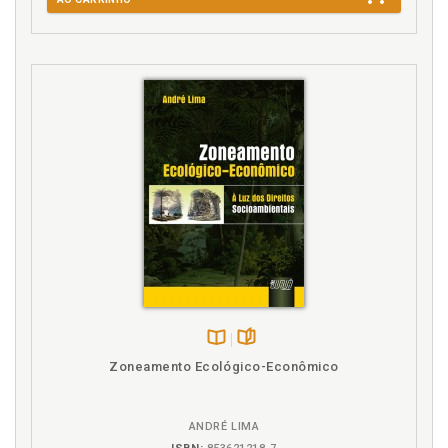
R
Recurso natural. Princípio do acesso eqüitativo aos
recursos naturais, p. 60
Referências. Bibliografia, p. 99
Reparação. Princípio da reparação, p. 61
Resistência bacteriana aos antibióticos, p. 44
Risco. Transgênicos: riscos e benefícios alegados, p.
33
S
«Superpragas», p. 46
T
Disponível
páginas
Zoneamento Ecológico-Econômico
na
Toxinas. Transgênicos. Presença de toxinas, p. 34
B.V.
Transgênicos, p. 23
ANDRÉ LIMA
Transgênicos. Alergias, p. 39