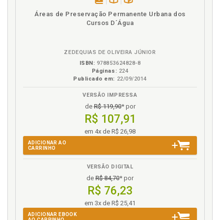
Precaução. Princípio da precaução, p. 71
disponível
Disponível
páginas
Prevenção. Princípio da prevenção, p. 69
Áreas de Preservação Permanente Urbana dos
em
na
Cursos D´Água
Princípio da informação, p. 64
eBook
B.V.
Princípio da participação, p. 66
Princípio da precaução, p. 71
ZEDEQUIAS DE OLIVEIRA JÚNIOR
Princípio da prevenção, p. 69
ISBN:
978853624828-8
Páginas:
224
Princípio da reparação, p. 61
Publicado em:
22/09/2014
Princípio da ubiqüidade, p. 69
VERSÃO IMPRESSA
Princípio do acesso eqüitativo aos recursos naturais,
de
R$ 119,90
* por
p. 60
R$ 107,91
Princípio do direito à sadia qualidade de vida, p. 59
em 4x de R$ 26,98
Princípio do usuário-pagador e poluidor-pagador, p.
ADICIONAR AO
62
CARRINHO
Princípio genético e produtos, p. 24
VERSÃO DIGITAL
Princípios gerais de direito ambiental, p. 57
de
R$ 84,70
* por
R$ 76,23
Q
em 3x de R$ 25,41
Qualidade de vida. Princípio do direito à sadia
ADICIONAR EBOOK
qualidade de vida, p. 59
AO CARRINHO