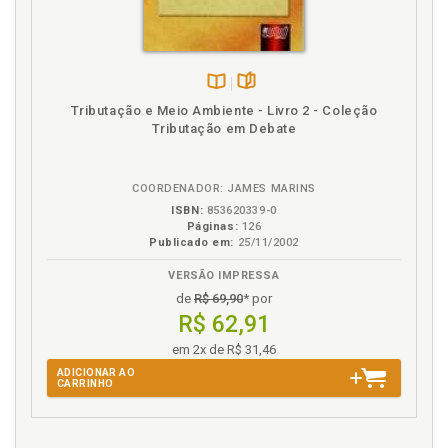
F
Fluxo gênico e o equilíbrio dos ecossistemas, p. 48
G
Disponível
páginas
Tributação e Meio Ambiente - Livro 2 - Coleção
na
Tributação em Debate
Genética. Fluxo gênico e o equilíbrio dos
B.V.
ecossistemas, p. 48
Genética. Melhoramento genético clássico « versus»
COORDENADOR: JAMES MARINS
transgênese, p. 28
ISBN:
853620339-0
Genética. Princípio genético e produtos, p. 24
Páginas:
126
Publicado em:
25/11/2002
I
VERSÃO IMPRESSA
de
R$ 69,90
* por
Ideologia dos transgênicos sociais, p. 30
R$ 62,91
Incerteza científica sobre os riscos alegados, p. 55
em 2x de R$ 31,46
Informação. Princípio da informação, p. 64
ADICIONAR AO
Inseticidas. Plantas transgênicas que reduzem a
CARRINHO
utilização de inseticidas químicos, p. 80
Introdução, p. 19