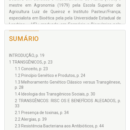
mestre em Agronomia (1979) pela Escola Superior de
Agricultura Luiz de Queiroz e Instituto Pasteur/França;
especialista em Bioética pela pela Universidade Estadual de
Londrina – UEL; graduada em Farmácia e Bioquímica pela
Universidade de São Paulo (1975).
SUMÁRIO
INTRODUÇÃO, p. 19
1 TRANSGÊNICOS, p. 23
1.1 Conceito, p. 23
1.2 Princípio Genético e Produtos, p. 24
1.3 Melhoramento Genético Clássico versus Transgênese,
p. 28
1.4 Ideologia dos Transgênicos Sociais, p. 30
2 TRANSGÊNICOS: RISC OS E BENEFÍCIOS ALEGADOS, p.
33
2.1 Presença de toxinas, p. 34
2.2 Alergias, p. 39
2.3 Resistência Bacteriana aos Antibióticos, p. 44