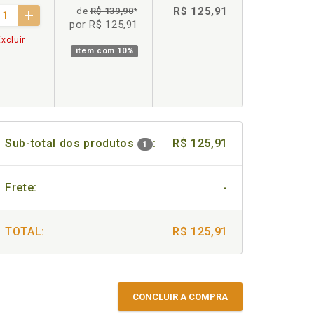
R$ 125,91
de
R$ 139,90
*
por R$ 125,91
xcluir
item com
10%
Sub-total dos produtos
:
R$ 125,91
1
Frete:
-
TOTAL:
R$ 125,91
CONCLUIR A COMPRA