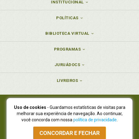
INSTITUCIONAL
POLÍTICAS
BIBLIOTECA VIRTUAL
PROGRAMAS
JURUÁDOCS
LIVREIROS
Uso de cookies
- Guardamos estatísticas de visitas para
Juruá Editora Ltda., CNPJ 77.535.508/0001-19
melhorar sua experiência de navegação. Ao continuar,
Juruá Informática Ltda., CNPJ 01.701.561/0001-80
você concorda com nossa
política de privacidade
.
NOVO ENDEREÇO:
R. Flávio Dallegrave, 7665, São Lourenço |
Curitiba - Paraná - CEP 82210-310
CONCORDAR E FECHAR
Atendimento: (41) 4009-3900
|
Vendas Atacado: (41) 4009-3939
|